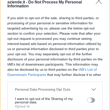
aziende.it -
Do Not Process My Personal
Cologno al Serio (239)
Information
Colzate (34)
If you wish to opt-out of the sale, sharing to third parties, or
Comun Nuovo (89)
processing of your personal or sensitive information for
targeted advertising by us, please use the below opt-out
Corna Imagna (6)
section to confirm your selection. Please note that after your
Cornalba (2)
opt-out request is processed you may continue seeing
interest-based ads based on personal information utilized by
Cortenuova (41)
us or personal information disclosed to third parties prior to
Costa Valle Imagna (4)
your opt-out. You may separately opt-out of the further
disclosure of your personal information by third parties on the
Costa di Mezzate (68)
IAB’s list of downstream participants. This information may
also be disclosed by us to third parties on the
IAB’s List of
Costa Serina (11)
Downstream Participants
that may further disclose it to other
Costa Volpino (280)
third parties.
Covo (101)
Personal Data Processing Opt Outs
Credaro (98)
I want to opt-out of the Sharing of my
personal data.
Curno (344)
Opted In