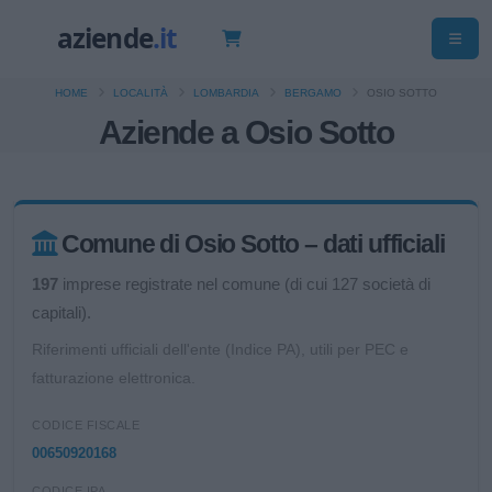
HOME
LOCALITÀ
LOMBARDIA
BERGAMO
OSIO SOTTO
Aziende a Osio Sotto
Comune di Osio Sotto – dati ufficiali
197
imprese registrate nel comune (di cui 127 società di
capitali).
Riferimenti ufficiali dell'ente (Indice PA), utili per PEC e
fatturazione elettronica.
CODICE FISCALE
00650920168
CODICE IPA