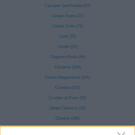
Cazzano Sant'Andrea (57)
Cenate Sopra (27)
Cenate Sotto (72)
Cene (76)
Cerete (37)
Chignolo d'Isola (64)
Chiuduno (159)
Cisano Bergamasco (101)
Ciserano (155)
Cividate al Piano (90)
Ubiale Clanezzo (16)
Clusone (280)
Colere (29)