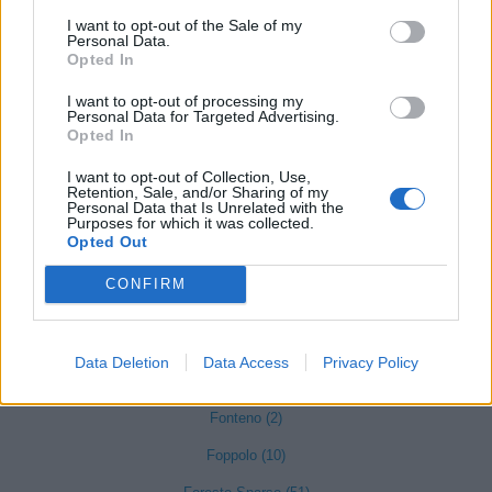
Cusio (1)
I want to opt-out of the Sale of my
Personal Data.
Dalmine (397)
Opted In
Dossena (10)
I want to opt-out of processing my
Personal Data for Targeted Advertising.
Endine Gaiano (94)
Opted In
Entratico (29)
I want to opt-out of Collection, Use,
Retention, Sale, and/or Sharing of my
Fara Gera d'Adda (118)
Personal Data that Is Unrelated with the
Purposes for which it was collected.
Fara Olivana con Sola (27)
Opted Out
Filago (50)
CONFIRM
Fino del Monte (14)
Fiorano al Serio (59)
Data Deletion
Data Access
Privacy Policy
Fontanella (84)
Fonteno (2)
Foppolo (10)