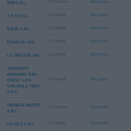
5-10 milioni
Osio Sotto
DSB S.R.L.
2-5 milioni
Osio Sotto
T R R S.R.L.
2-5 milioni
Osio Sotto
R.M.B. S.R.L.
1-2 milioni
Osio Sotto
FU.NA.CA. SRL
1-2 milioni
Osio Sotto
LA TREESSE SRL
TRASPORTI
BERGAMO SUD-
2-5 milioni
Osio Sotto
OVEST S.P.A.
CON SIGLA TBSO
S.P.A.
OROBICA NASTRI
5-10 milioni
Osio Sotto
S.R.L.
2-5 milioni
Osio Sotto
CO.GE.T S.R.L.