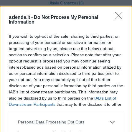
Ubiale Clanezzo (16)
Clusone (280)
aziende.it -
Do Not Process My Personal
Information
Colere (29)
Cologno al Serio (239)
If you wish to opt-out of the sale, sharing to third parties, or
processing of your personal or sensitive information for
Colzate (34)
targeted advertising by us, please use the below opt-out
Comun Nuovo (89)
section to confirm your selection. Please note that after your
opt-out request is processed you may continue seeing
Corna Imagna (6)
interest-based ads based on personal information utilized by
us or personal information disclosed to third parties prior to
Cornalba (2)
your opt-out. You may separately opt-out of the further
Cortenuova (41)
disclosure of your personal information by third parties on the
IAB’s list of downstream participants. This information may
Costa Valle Imagna (4)
also be disclosed by us to third parties on the
IAB’s List of
Costa di Mezzate (68)
Downstream Participants
that may further disclose it to other
third parties.
Costa Serina (11)
Personal Data Processing Opt Outs
Costa Volpino (280)