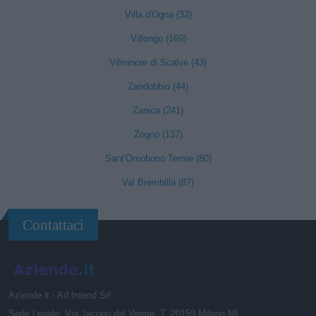
Villa d'Ogna (32)
Villongo (169)
Vilminore di Scalve (43)
Zandobbio (44)
Zanica (241)
Zogno (137)
Sant'Omobono Terme (80)
Val Brembilla (87)
Contattaci
Aziende.it - Ad Intend Srl
Sede Legale: Via Jacopo dal Verme, 7, 20159 Milano MI