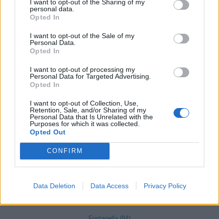
I want to opt-out of the Sharing of my
Covo (101)
personal data.
Opted In
Credaro (98)
I want to opt-out of the Sale of my
Curno (344)
Personal Data.
Opted In
Cusio (1)
Dalmine (397)
I want to opt-out of processing my
Personal Data for Targeted Advertising.
Opted In
Dossena (10)
Endine Gaiano (94)
I want to opt-out of Collection, Use,
Retention, Sale, and/or Sharing of my
Personal Data that Is Unrelated with the
Entratico (29)
Purposes for which it was collected.
Opted Out
Fara Gera d'Adda (118)
CONFIRM
Fara Olivana con Sola (27)
Filago (50)
Fino del Monte (14)
Data Deletion
Data Access
Privacy Policy
Fiorano al Serio (59)
Fontanella (84)