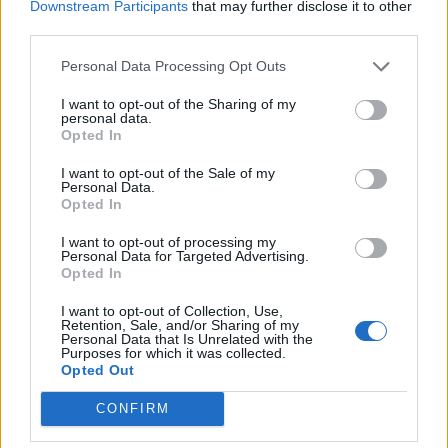
Cornalba (2)
Downstream Participants
that may further disclose it to other
third parties.
Cortenuova (41)
Personal Data Processing Opt Outs
Costa Valle Imagna (4)
Costa di Mezzate (68)
I want to opt-out of the Sharing of my
personal data.
Opted In
Costa Serina (11)
Costa Volpino (280)
I want to opt-out of the Sale of my
Personal Data.
Opted In
Covo (101)
Credaro (98)
I want to opt-out of processing my
Personal Data for Targeted Advertising.
Opted In
Curno (344)
Cusio (1)
I want to opt-out of Collection, Use,
Retention, Sale, and/or Sharing of my
Personal Data that Is Unrelated with the
Dalmine (397)
Purposes for which it was collected.
Opted Out
Dossena (10)
CONFIRM
Endine Gaiano (94)
Entratico (29)