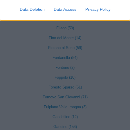
Fara Gera d'Adda (118)
Data Deletion
Data Access
Privacy Policy
Fara Olivana con Sola (27)
Filago (50)
Fino del Monte (14)
Fiorano al Serio (59)
Fontanella (84)
Fonteno (2)
Foppolo (10)
Foresto Sparso (51)
Fornovo San Giovanni (71)
Fuipiano Valle Imagna (3)
Gandellino (12)
Gandino (154)