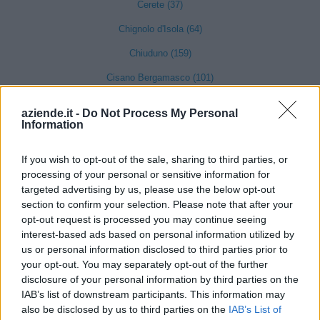
Cerete (37)
Chignolo d'Isola (64)
Chiuduno (159)
Cisano Bergamasco (101)
Ciserano (155)
aziende.it -
Do Not Process My Personal
Information
Cividate al Piano (90)
Ubiale Clanezzo (16)
If you wish to opt-out of the sale, sharing to third parties, or
processing of your personal or sensitive information for
Clusone (280)
targeted advertising by us, please use the below opt-out
Colere (29)
section to confirm your selection. Please note that after your
opt-out request is processed you may continue seeing
Cologno al Serio (239)
interest-based ads based on personal information utilized by
Colzate (34)
us or personal information disclosed to third parties prior to
your opt-out. You may separately opt-out of the further
Comun Nuovo (89)
disclosure of your personal information by third parties on the
IAB’s list of downstream participants. This information may
Corna Imagna (6)
also be disclosed by us to third parties on the
IAB’s List of