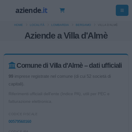
HOME
LOCALITÀ
LOMBARDIA
BERGAMO
VILLA D'ALMÈ
Aziende a Villa d'Almè
Comune di Villa d'Almè – dati ufficiali
99
imprese registrate nel comune (di cui 52 società di
capitali).
Riferimenti ufficiali dell'ente (Indice PA), utili per PEC e
fatturazione elettronica.
CODICE FISCALE
00579560160
CODICE IPA