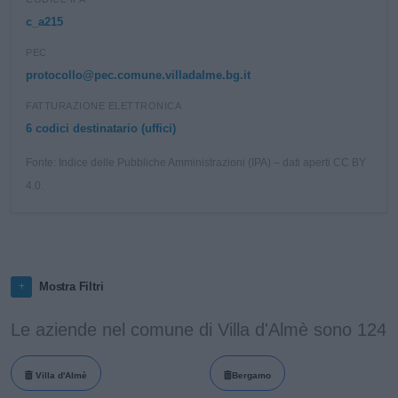
c_a215
PEC
protocollo@pec.comune.villadalme.bg.it
FATTURAZIONE ELETTRONICA
6 codici destinatario (uffici)
Fonte: Indice delle Pubbliche Amministrazioni (IPA) – dati aperti CC BY
4.0.
Mostra Filtri
Le aziende nel comune di Villa d'Almè sono 124
Villa d'Almè
Bergamo