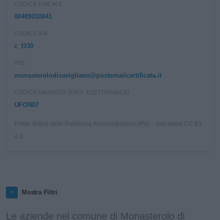
CODICE FISCALE
00489010041
CODICE IPA
c_f330
PEC
monasterolodisavigliano@postemailcertificata.it
CODICE UNIVOCO (FATT. ELETTRONICA)
UFON07
Fonte: Indice delle Pubbliche Amministrazioni (IPA) – dati aperti CC BY
4.0.
Mostra Filtri
Le aziende nel comune di Monasterolo di