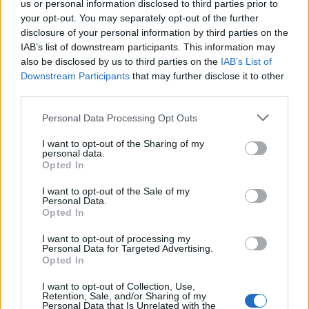
us or personal information disclosed to third parties prior to
Cuneo (1331)
your opt-out. You may separately opt-out of the further
Demonte (30)
disclosure of your personal information by third parties on the
IAB’s list of downstream participants. This information may
Diano d'Alba (98)
also be disclosed by us to third parties on the
IAB’s List of
Dogliani (104)
Downstream Participants
that may further disclose it to other
third parties.
Dronero (114)
Personal Data Processing Opt Outs
Entracque (21)
I want to opt-out of the Sharing of my
Envie (20)
personal data.
Opted In
Farigliano (49)
I want to opt-out of the Sale of my
Faule (6)
Personal Data.
Opted In
Feisoglio (9)
I want to opt-out of processing my
Fossano (501)
Personal Data for Targeted Advertising.
Opted In
Frabosa Soprana (8)
Frabosa Sottana (37)
I want to opt-out of Collection, Use,
Retention, Sale, and/or Sharing of my
Personal Data that Is Unrelated with the
Frassino (9)