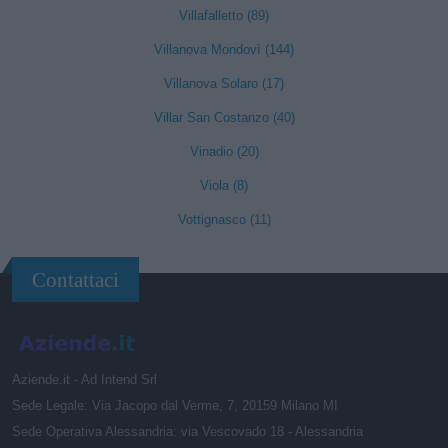
Villafalletto (89)
Villanova Mondovì (144)
Villanova Solaro (17)
Villar San Costanzo (40)
Vinadio (20)
Viola (8)
Vottignasco (11)
Contattaci
Aziende.it - Ad Intend Srl
Sede Legale: Via Jacopo dal Verme, 7, 20159 Milano MI
Sede Operativa Alessandria: via Vescovado 18 - Alessandria