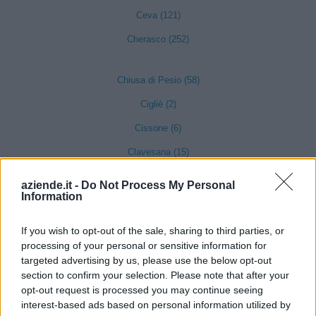
Ceva (121)
Cherasco (252)
Chiusa di Pesio (58)
Cigliè (2)
Cissone (6)
Clavesana (15)
Corneliano d'Alba (38)
aziende.it -
Do Not Process My Personal
Information
Cortemilia (68)
Cossano Belbo (19)
If you wish to opt-out of the sale, sharing to third parties, or
processing of your personal or sensitive information for
Costigliole Saluzzo (53)
targeted advertising by us, please use the below opt-out
Cravanzana (12)
section to confirm your selection. Please note that after your
opt-out request is processed you may continue seeing
Crissolo (2)
interest-based ads based on personal information utilized by