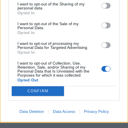
Brentino Belluno (26)
I want to opt-out of the Sharing of my
personal data.
Brenzone sul Garda (73)
Opted In
Bussolengo (561)
I want to opt-out of the Sale of my
Personal Data.
Buttapietra (117)
Opted In
Caldiero (169)
I want to opt-out of processing my
Personal Data for Targeted Advertising.
Caprino Veronese (174)
Opted In
Casaleone (103)
I want to opt-out of Collection, Use,
Retention, Sale, and/or Sharing of my
Castagnaro (49)
Personal Data that Is Unrelated with the
Purposes for which it was collected.
Castel d'Azzano (189)
Opted Out
Castelnuovo del Garda (347)
CONFIRM
Cavaion Veronese (147)
Cazzano di Tramigna (31)
Data Deletion
Data Access
Privacy Policy
Cerea (422)