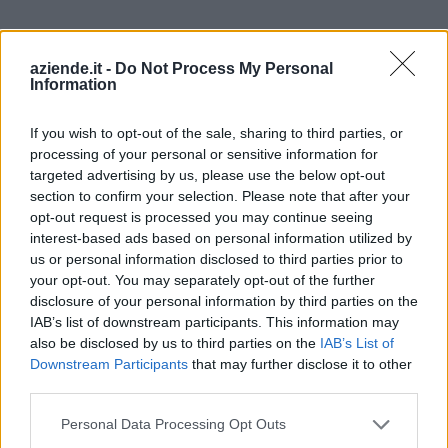
Affi (197)
aziende.it -
Do Not Process My Personal
Albaredo d'Adige (88)
Information
Angiari (49)
If you wish to opt-out of the sale, sharing to third parties, or
Arcole (129)
processing of your personal or sensitive information for
targeted advertising by us, please use the below opt-out
Badia Calavena (55)
section to confirm your selection. Please note that after your
Bardolino (311)
opt-out request is processed you may continue seeing
interest-based ads based on personal information utilized by
Belfiore (71)
us or personal information disclosed to third parties prior to
your opt-out. You may separately opt-out of the further
Bevilacqua (24)
disclosure of your personal information by third parties on the
Bonavigo (31)
IAB’s list of downstream participants. This information may
also be disclosed by us to third parties on the
IAB’s List of
Boschi Sant'Anna (22)
Downstream Participants
that may further disclose it to other
third parties.
Bosco Chiesanuova (67)
Bovolone (323)
Personal Data Processing Opt Outs