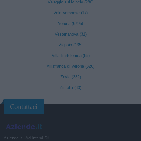
Valeggio sul Mincio (280)
Velo Veronese (17)
Verona (6795)
Vestenanova (31)
Vigasio (135)
Villa Bartolomea (85)
Villafranca di Verona (826)
Zevio (332)
Zimella (80)
Contattaci
Aziende.it - Ad Intend Srl