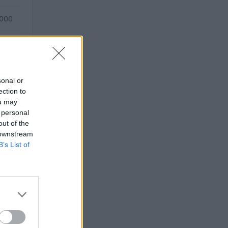
.000
—
sonal or
ection to
ou may
 personal
out of the
 downstream
B’s List of
O
uro