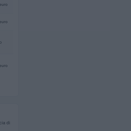
euro
euro
o
euro
cia di