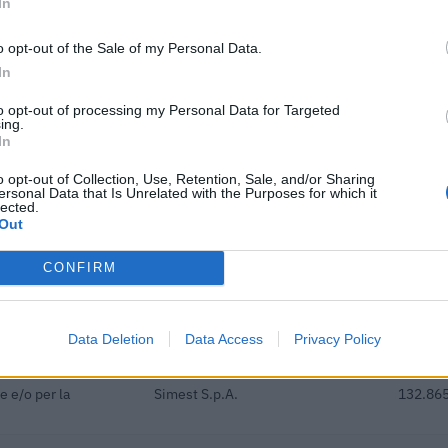
In
o opt-out of the Sale of my Personal Data.
ori con almeno
Istituto Nazionale per
In
re dodici mesi e di
l'Assicurazione contro gli Infortuni
130 eur
sul Lavoro - INAIL
to opt-out of processing my Personal Data for Targeted
ing.
i previdenziali per
In
empo indeterminato
inps
15.756 
o opt-out of Collection, Use, Retention, Sale, and/or Sharing
ersonal Data that Is Unrelated with the Purposes for which it
lected.
ori con almeno
Out
re dodici mesi e di
INPS
3.140 e
CONFIRM
i previdenziali per
empo indeterminato
inps
14.787 
Data Deletion
Data Access
Privacy Policy
zzazione di
e e/o per la
Simest S.p.A.
132.865