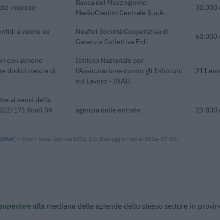
Banca del Mezzogiorno
edie imprese
30.000 
MedioCredito Centrale S.p.A.
nfidi a valere su
Neafidi Società Cooperativa di
60.000 
Garanzia Collettiva Fidi
ori con almeno
Istituto Nazionale per
re dodici mesi e di
l'Assicurazione contro gli Infortuni
211 eur
sul Lavoro - INAIL
he ai sensi della
22) 171 final) SA
agenzia delle entrate
23.800 
 (RNA)
– Open Data, licenza IODL 2.0. Dati aggiornati al 2026-07-02.
superiore alla
mediana delle aziende dello stesso settore in provin