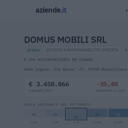
DOMUS MOBILI SRL
SOCIETA' A RESPONSABILITA' LIMITATA
R
ATTIVA
P.IVA 01393870231
REA VR-178860
Sede legale: Via Busse' 29, 37050 Roverchiara
€ 3.450.866
-35,4%
Fatturato 2024
Variazione vs 2022
SCALA NAZIONALE DEL FATTURATO
F1
F2
F4
F5
F3
0-1M
1-2M
2-5M
5-10M
10-25M