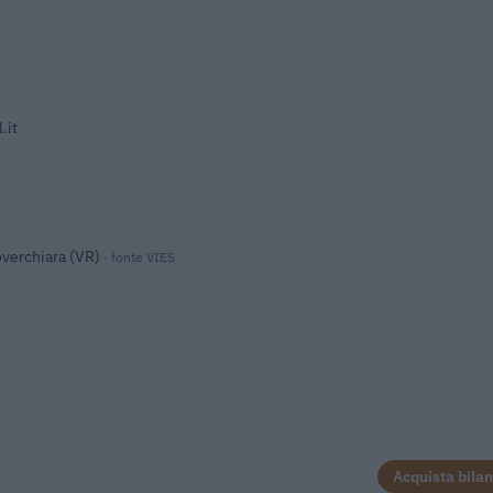
.it
overchiara (VR)
· fonte VIES
Acquista bilan