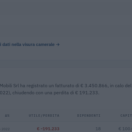
 i dati nella visura camerale →
obili Srl ha registrato un fatturato di € 3.450.866, in calo del
(2022), chiudendo con una perdita di € 191.233.
Δ%
UTILE/PERDITA
DIPENDENTI
CAPI
€ -191.233
18
€ 100
s 2022