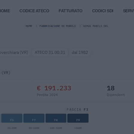
HOME
CODICE ATECO
FATTURATO
CODICI SDI
SERVI
HOME
FABBRICAZIONE DI MOBILI
DOMUS MOBILI SRL
overchiara (VR)
ATECO 31.00.31
dal 1982
 (VR)
€ 191.233
18
Perdita 2024
Dipendenti
F3
FASCIA
F6
F7
F8
F9
25-50M
50-100M
100-500M
>500M