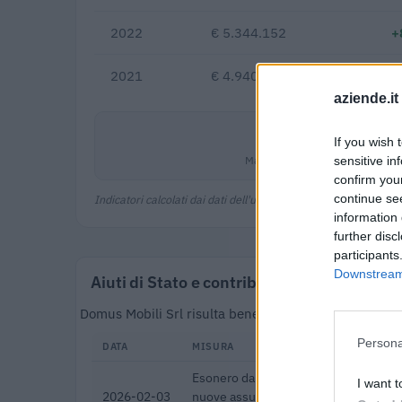
2022
€ 5.344.152
+
2021
€ 4.940.394
aziende.it
-5,5%
If you wish 
Margine netto
sensitive in
confirm you
continue se
Indicatori calcolati dai dati dell'ultimo bilancio disponibile.
information 
further disc
participants
Downstream 
Aiuti di Stato e contributi pubblici
Domus Mobili Srl risulta beneficiaria di 24 aiuti o c
Persona
DATA
MISURA
Esonero dal versamento dei contribut
I want t
2026-02-03
nuove assunzioni/trasformazioni a t