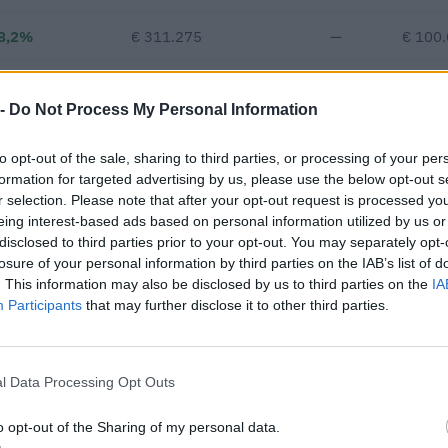
8,2%
€ 311.275
—
€ 100
—
—
—
 -
Do Not Process My Personal Information
€ 191.715
to opt-out of the sale, sharing to third parties, or processing of your per
Fatturato per dipendente
formation for targeted advertising by us, please use the below opt-out s
r selection. Please note that after your opt-out request is processed y
eing interest-based ads based on personal information utilized by us or
disclosed to third parties prior to your opt-out. You may separately opt-
losure of your personal information by third parties on the IAB’s list of
. This information may also be disclosed by us to third parties on the
IA
Participants
that may further disclose it to other third parties.
ontributi pubblici per un totale di 1.980.671 euro (2020–2026).
l Data Processing Opt Outs
ENTE CONCEDENTE
IMPORT
i previdenziali per
o opt-out of the Sharing of my personal data.
empo indeterminato
inps
1.555 e