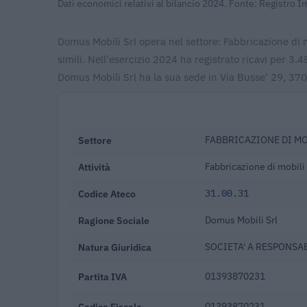
Dati economici relativi al bilancio 2024. Fonte: Registro 
Domus Mobili Srl opera nel settore: Fabbricazione di m
simili. Nell'esercizio 2024 ha registrato ricavi per 
Domus Mobili Srl ha la sua sede in Via Busse' 29, 37
Settore
FABBRICAZIONE DI MO
Attività
Fabbricazione di mobili 
Codice Ateco
31.00.31
Ragione Sociale
Domus Mobili Srl
Natura Giuridica
SOCIETA' A RESPONSAB
Partita IVA
01393870231
Codice Fiscale
01393870231