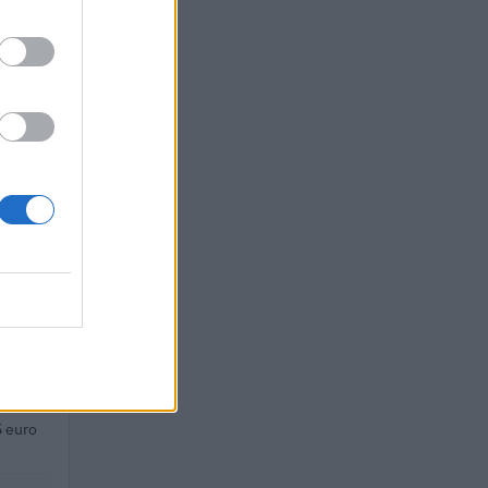
o
euro
uro
euro
 euro