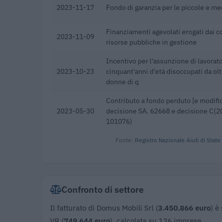
2023-11-17
Fondo di garanzia per le piccole e m
Finanziamenti agevolati erogati dai co
2023-11-09
risorse pubbliche in gestione
Incentivo per l'assunzione di lavorat
2023-10-23
cinquant'anni d'età disoccupati da olt
donne di q
Contributo a fondo perduto [e modific
2023-05-30
decisione SA. 62668 e decisione C(20
101076)
Fonte:
Registro Nazionale Aiuti di Stato
Confronto di settore
Il fatturato di Domus Mobili Srl (
3.450.866 euro
) è
VR (
749.644 euro
), calcolata su 126 imprese.