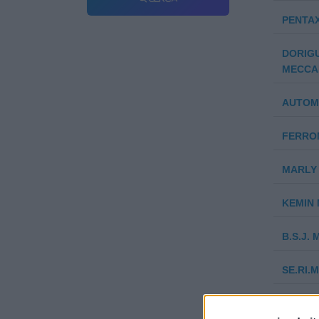
PENTAX
DORIGU
MECCAN
AUTOM
FERROM
MARLY 
KEMIN
B.S.J.
SE.RI.
ARDUIN