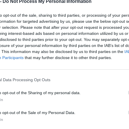
 -
Do Not Process My Personal Information
0-1 milioni
68.20.02
AMPADARI S.R.L.
to opt-out of the sale, sharing to third parties, or processing of your per
5-10 milioni
47.81.10
CAR SRL
formation for targeted advertising by us, please use the below opt-out s
r selection. Please note that after your opt-out request is processed y
10-25 milioni
25.11.00
eing interest-based ads based on personal information utilized by us or
EM S.R.L.
disclosed to third parties prior to your opt-out. You may separately opt-
losure of your personal information by third parties on the IAB’s list of
2-5 milioni
41.00.00
GLIARO S.R.L. UNIPERSONALE
. This information may also be disclosed by us to third parties on the
IA
Participants
that may further disclose it to other third parties.
1-2 milioni
41.00.00
 S.R.L.
0-1 milioni
46.31.00
EX SRL
l Data Processing Opt Outs
0-1 milioni
32.50.10
SO SRL
o opt-out of the Sharing of my personal data.
In
0-1 milioni
46.64.99
 SRL
o opt-out of the Sale of my Personal Data.
R. CAVAGGIONI EZIO DI
15.00.00
In
IN GIOVANNA CRISTINA