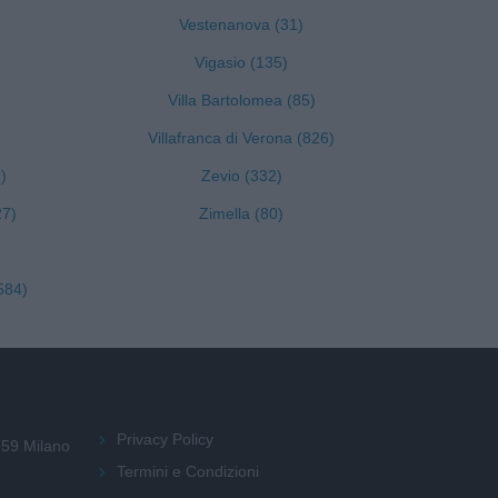
Vestenanova (31)
Vigasio (135)
Villa Bartolomea (85)
Villafranca di Verona (826)
)
Zevio (332)
27)
Zimella (80)
584)
Privacy Policy
159 Milano
Termini e Condizioni