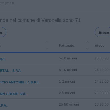
i CC BY 4.0.
ende nel comune di Veronella sono 71
la
Verona
a
Fatturato
Ateco
5-10 milioni
28.30.90
SRL
5-10 milioni
25.40.00
TAL - S.P.A.
1-2 milioni
14.22.00
ICIO ANTONELLA S.R.L.
2-5 milioni
28.99.99
NN GROUP SRL
25-50 milioni
28.93.00
.P.A.