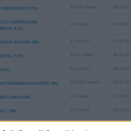
50-100 milioni
28.13.00
 INDUSTRIES S.P.A.
ZZI COSTRUZIONI
2-5 milioni
28.40.00
ICHE S.R.L.
1-2 milioni
27.90.09
ATION SYSTEM SRL
10-25 milioni
38.21.20
ETAL S.R.L.
0-1 milioni
28.13.00
S.R.L.
100-500 milioni
10.92.00
 NUTRISURANCE EUROPE SRL
2-5 milioni
25.53.00
 MECCANICA SRL
1-2 milioni
33.12.99
MA.C. SRL
2-5 milioni
25.20.00
 SAS DI ARDUIN MASSIMO & C.