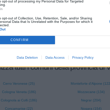
to opt-out of processing my Personal Data for Targeted
ing.
CERIA DANIELA SNC DI
56.30.00
In
INI ANGELO & C.
o opt-out of Collection, Use, Retention, Sale, and/or Sharing
ersonal Data that Is Unrelated with the Purposes for which it
I ECOLG DI SECCO MATTIA E
46.87.00
lected.
IAN S.N.C.
Out
CONFIRM
Data Deletion
Data Access
Privacy Policy
izza tutti i comuni della provincia di
Cerro Veronese (25)
Monteforte d'Alpone (122
Cologna Veneta (186)
Mozzecane (134)
Colognola ai Colli (186)
Negrar (204)
Concamarise (22)
Nogara (154)