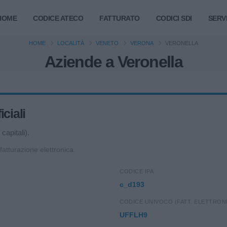
HOME
CODICE ATECO
FATTURATO
CODICI SDI
SERVI
HOME
LOCALITÀ
VENETO
VERONA
VERONELLA
Aziende a Veronella
ciali
capitali).
 fatturazione elettronica.
CODICE IPA
c_d193
CODICE UNIVOCO (FATT. ELETTRON
UFFLH9