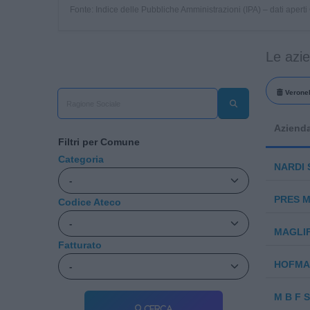
Fonte: Indice delle Pubbliche Amministrazioni (IPA) – dati apert
Le azi
Veronel
Aziend
Filtri per Comune
Categoria
NARDI 
PRES ME
Codice Ateco
MAGLIF
Fatturato
HOFMA
M B F S
Cerca