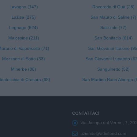
Lavagno (147)
Roveredo di Guà (28)
Lazise (275)
San Mauro di Saline (7)
Legnago (524)
Salizzole (77)
Malcesine (211)
San Bonifacio (614)
arano di Valpolicella (71)
San Giovanni Ilarione (95
Mezzane di Sotto (33)
San Giovanni Lupatoto (6
Minerbe (88)
Sanguinetto (52)
ontecchia di Crosara (68)
San Martino Buon Albergo (
CONTATTACI
Via Jacopo dal Verme, 7, 20
aziende@adintend.com