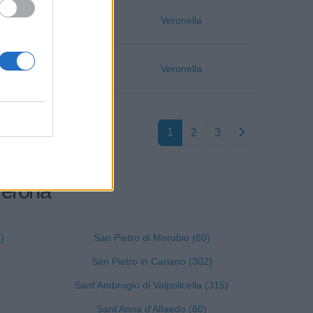
Verona
Veronella
Verona
Veronella
1
2
3
 Verona
)
San Pietro di Morubio (60)
San Pietro in Cariano (302)
Sant'Ambrogio di Valpolicella (315)
Sant'Anna d'Alfaedo (60)