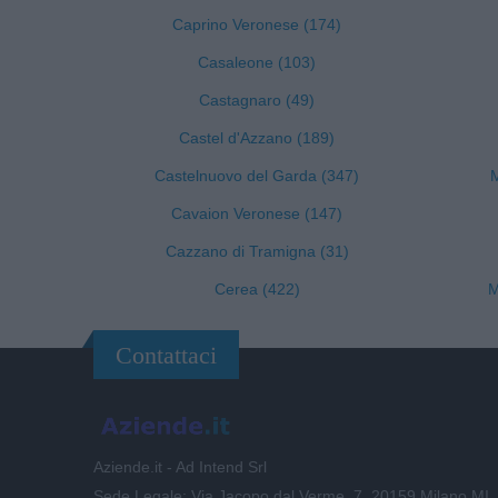
Caprino Veronese (174)
Casaleone (103)
Castagnaro (49)
Castel d'Azzano (189)
Castelnuovo del Garda (347)
M
Cavaion Veronese (147)
Cazzano di Tramigna (31)
Cerea (422)
M
Contattaci
Aziende.it - Ad Intend Srl
Sede Legale: Via Jacopo dal Verme, 7, 20159 Milano MI