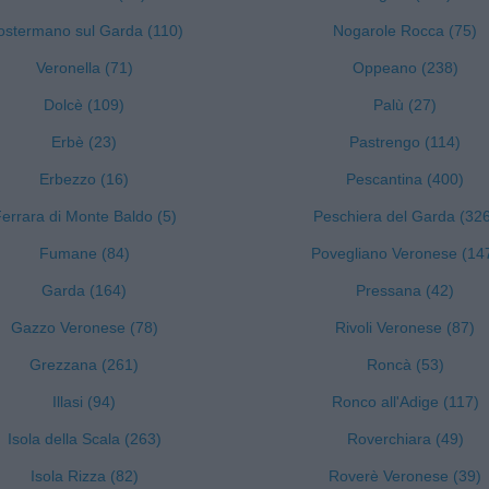
ostermano sul Garda (110)
Nogarole Rocca (75)
Veronella (71)
Oppeano (238)
Dolcè (109)
Palù (27)
Erbè (23)
Pastrengo (114)
Erbezzo (16)
Pescantina (400)
errara di Monte Baldo (5)
Peschiera del Garda (32
Fumane (84)
Povegliano Veronese (14
Garda (164)
Pressana (42)
Gazzo Veronese (78)
Rivoli Veronese (87)
Grezzana (261)
Roncà (53)
Illasi (94)
Ronco all'Adige (117)
Isola della Scala (263)
Roverchiara (49)
Isola Rizza (82)
Roverè Veronese (39)