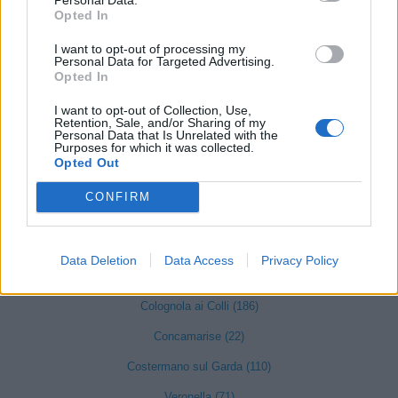
Casaleone (103)
Opted In
Castagnaro (49)
I want to opt-out of processing my
Personal Data for Targeted Advertising.
Castel d'Azzano (189)
Opted In
Castelnuovo del Garda (347)
I want to opt-out of Collection, Use,
Retention, Sale, and/or Sharing of my
Cavaion Veronese (147)
Personal Data that Is Unrelated with the
Purposes for which it was collected.
Opted Out
Cazzano di Tramigna (31)
Cerea (422)
CONFIRM
Cerro Veronese (25)
Data Deletion
Data Access
Privacy Policy
Cologna Veneta (186)
Colognola ai Colli (186)
Concamarise (22)
Costermano sul Garda (110)
Veronella (71)