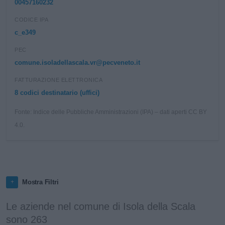
00457160232
CODICE IPA
c_e349
PEC
comune.isoladellascala.vr@pecveneto.it
FATTURAZIONE ELETTRONICA
8 codici destinatario (uffici)
Fonte: Indice delle Pubbliche Amministrazioni (IPA) – dati aperti CC BY
4.0.
Mostra Filtri
Le aziende nel comune di Isola della Scala
sono 263