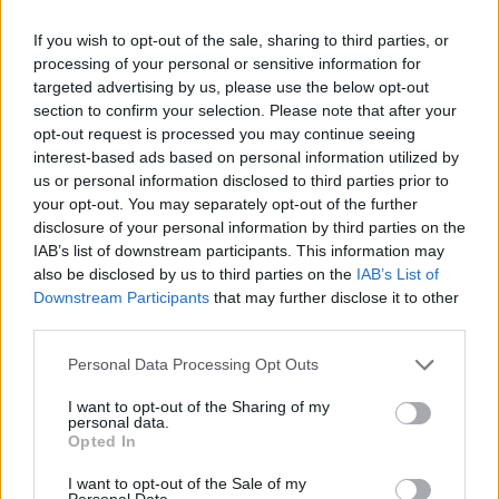
Bardolino (311)
If you wish to opt-out of the sale, sharing to third parties, or
Belfiore (71)
processing of your personal or sensitive information for
targeted advertising by us, please use the below opt-out
Bevilacqua (24)
section to confirm your selection. Please note that after your
opt-out request is processed you may continue seeing
Bonavigo (31)
interest-based ads based on personal information utilized by
Boschi Sant'Anna (22)
us or personal information disclosed to third parties prior to
your opt-out. You may separately opt-out of the further
Bosco Chiesanuova (67)
disclosure of your personal information by third parties on the
IAB’s list of downstream participants. This information may
Bovolone (323)
also be disclosed by us to third parties on the
IAB’s List of
Brentino Belluno (26)
Downstream Participants
that may further disclose it to other
third parties.
Brenzone sul Garda (73)
Personal Data Processing Opt Outs
Bussolengo (561)
Buttapietra (117)
I want to opt-out of the Sharing of my
personal data.
Caldiero (169)
Opted In
Caprino Veronese (174)
I want to opt-out of the Sale of my
Personal Data.