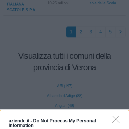
10-25 milioni
Isola della Scala
ITALIANA
SCATOLE S.P.A.
1
2
3
4
5
Visualizza tutti i comuni della
provincia di Verona
Affi (197)
Albaredo d'Adige (88)
Angiari (49)
Arcole (129)
aziende.it -
Do Not Process My Personal
Information
Badia Calavena (55)