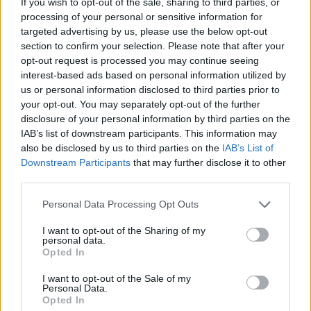
If you wish to opt-out of the sale, sharing to third parties, or
Bevilacqua (24)
processing of your personal or sensitive information for
targeted advertising by us, please use the below opt-out
Bonavigo (31)
section to confirm your selection. Please note that after your
opt-out request is processed you may continue seeing
Boschi Sant'Anna (22)
interest-based ads based on personal information utilized by
Bosco Chiesanuova (67)
us or personal information disclosed to third parties prior to
your opt-out. You may separately opt-out of the further
Bovolone (323)
disclosure of your personal information by third parties on the
IAB’s list of downstream participants. This information may
Brentino Belluno (26)
also be disclosed by us to third parties on the
IAB’s List of
Brenzone sul Garda (73)
Downstream Participants
that may further disclose it to other
third parties.
Bussolengo (561)
Personal Data Processing Opt Outs
Buttapietra (117)
Caldiero (169)
I want to opt-out of the Sharing of my
personal data.
Opted In
Caprino Veronese (174)
Casaleone (103)
I want to opt-out of the Sale of my
Personal Data.
Castagnaro (49)
Opted In