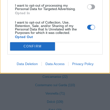
Castel d'Azzano (189)
I want to opt-out of processing my
Personal Data for Targeted Advertising.
Castelnuovo del Garda (347)
Opted In
Cavaion Veronese (147)
I want to opt-out of Collection, Use,
Retention, Sale, and/or Sharing of my
Personal Data that Is Unrelated with the
Cazzano di Tramigna (31)
Purposes for which it was collected.
Opted Out
Cerea (422)
CONFIRM
Cerro Veronese (25)
Cologna Veneta (186)
Data Deletion
Data Access
Privacy Policy
Colognola ai Colli (186)
Concamarise (22)
Costermano sul Garda (110)
Veronella (71)
Dolcè (109)