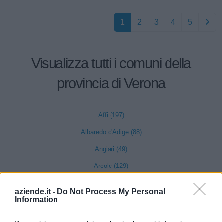
1
2
3
4
5
Visualizza tutti i comuni della
provincia di Verona
Affi (197)
Albaredo d'Adige (88)
Angiari (49)
Arcole (129)
Badia Calavena (55)
aziende.it -
Do Not Process My Personal
Information
Bardolino (311)
Belfiore (71)