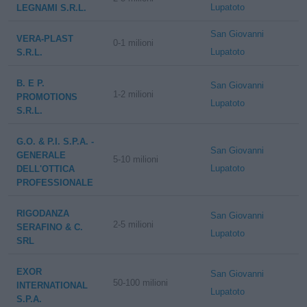
Lupatoto
LEGNAMI S.R.L.
San Giovanni
VERA-PLAST
0-1 milioni
Lupatoto
S.R.L.
B. E P.
San Giovanni
1-2 milioni
PROMOTIONS
Lupatoto
S.R.L.
G.O. & P.I. S.P.A. -
San Giovanni
GENERALE
5-10 milioni
Lupatoto
DELL'OTTICA
PROFESSIONALE
RIGODANZA
San Giovanni
2-5 milioni
SERAFINO & C.
Lupatoto
SRL
EXOR
San Giovanni
50-100 milioni
INTERNATIONAL
Lupatoto
S.P.A.