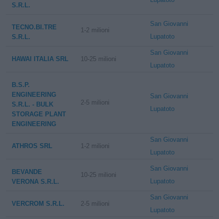
S.R.L.
San Giovanni
TECNO.BI.TRE
1-2 milioni
Lupatoto
S.R.L.
San Giovanni
HAWAI ITALIA SRL
10-25 milioni
Lupatoto
B.S.P.
ENGINEERING
San Giovanni
2-5 milioni
S.R.L. - BULK
Lupatoto
STORAGE PLANT
ENGINEERING
San Giovanni
ATHROS SRL
1-2 milioni
Lupatoto
San Giovanni
BEVANDE
10-25 milioni
Lupatoto
VERONA S.R.L.
San Giovanni
VERCROM S.R.L.
2-5 milioni
Lupatoto