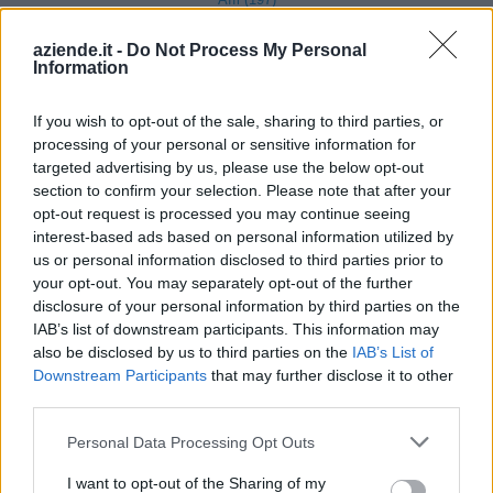
Albaredo d'Adige (88)
aziende.it -
Do Not Process My Personal
Information
Angiari (49)
Arcole (129)
If you wish to opt-out of the sale, sharing to third parties, or
processing of your personal or sensitive information for
Badia Calavena (55)
targeted advertising by us, please use the below opt-out
Bardolino (311)
section to confirm your selection. Please note that after your
opt-out request is processed you may continue seeing
Belfiore (71)
interest-based ads based on personal information utilized by
us or personal information disclosed to third parties prior to
Bevilacqua (24)
your opt-out. You may separately opt-out of the further
Bonavigo (31)
disclosure of your personal information by third parties on the
IAB’s list of downstream participants. This information may
Boschi Sant'Anna (22)
also be disclosed by us to third parties on the
IAB’s List of
Bosco Chiesanuova (67)
Downstream Participants
that may further disclose it to other
third parties.
Bovolone (323)
Personal Data Processing Opt Outs
Brentino Belluno (26)
I want to opt-out of the Sharing of my
Brenzone sul Garda (73)