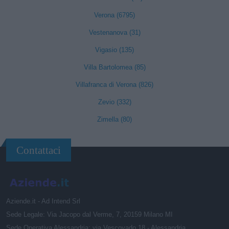
Verona (6795)
Vestenanova (31)
Vigasio (135)
Villa Bartolomea (85)
Villafranca di Verona (826)
Zevio (332)
Zimella (80)
Contattaci
Aziende.it - Ad Intend Srl
Sede Legale: Via Jacopo dal Verme, 7, 20159 Milano MI
Sede Operativa Alessandria: via Vescovado 18 - Alessandria