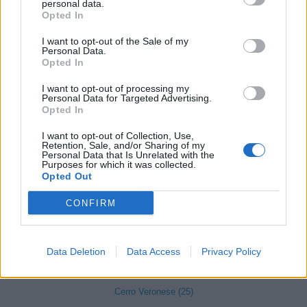
personal data.
Opted In
Bussolengo (561)
I want to opt-out of the Sale of my
Buttapietra (117)
Personal Data.
Opted In
Caldiero (169)
I want to opt-out of processing my
Caprino Veronese (174)
Personal Data for Targeted Advertising.
Opted In
Casaleone (103)
I want to opt-out of Collection, Use,
Castagnaro (49)
Retention, Sale, and/or Sharing of my
Personal Data that Is Unrelated with the
Castel d'Azzano (189)
Purposes for which it was collected.
Opted Out
Castelnuovo del Garda (347)
CONFIRM
Cavaion Veronese (147)
Cazzano di Tramigna (31)
Data Deletion
Data Access
Privacy Policy
Cerea (422)
Cerro Veronese (25)