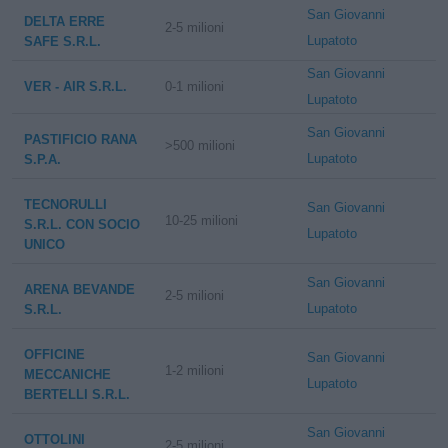
San Giovanni
DELTA ERRE
2-5 milioni
Lupatoto
SAFE S.R.L.
San Giovanni
VER - AIR S.R.L.
0-1 milioni
Lupatoto
San Giovanni
PASTIFICIO RANA
>500 milioni
Lupatoto
S.P.A.
TECNORULLI
San Giovanni
10-25 milioni
S.R.L. CON SOCIO
Lupatoto
UNICO
San Giovanni
ARENA BEVANDE
2-5 milioni
Lupatoto
S.R.L.
OFFICINE
San Giovanni
1-2 milioni
MECCANICHE
Lupatoto
BERTELLI S.R.L.
San Giovanni
OTTOLINI
2-5 milioni