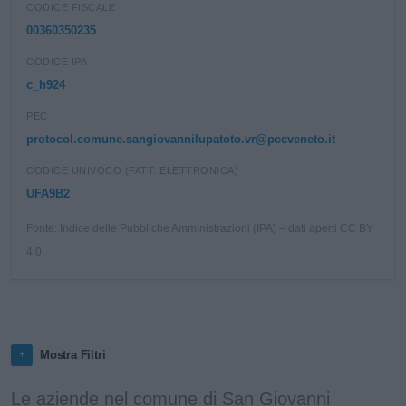
CODICE FISCALE
00360350235
CODICE IPA
c_h924
PEC
protocol.comune.sangiovannilupatoto.vr@pecveneto.it
CODICE UNIVOCO (FATT. ELETTRONICA)
UFA9B2
Fonte: Indice delle Pubbliche Amministrazioni (IPA) – dati aperti CC BY
4.0.
Mostra Filtri
Le aziende nel comune di San Giovanni