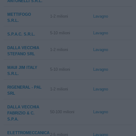
ANTONELLI S.R.L.
METTIFOGO
1-2 milioni
Lavagno
S.R.L.
5-10 milioni
Lavagno
S.P.A.C. S.R.L.
DALLA VECCHIA
1-2 milioni
Lavagno
STEFANO SRL
MAUI JIM ITALY
5-10 milioni
Lavagno
S.R.L.
RIGENERAL - PAL
1-2 milioni
Lavagno
SRL
DALLA VECCHIA
50-100 milioni
Lavagno
FABRIZIO & C.
S.P.A.
ELETTROMECCANICA
2-5 milioni
Lavagno