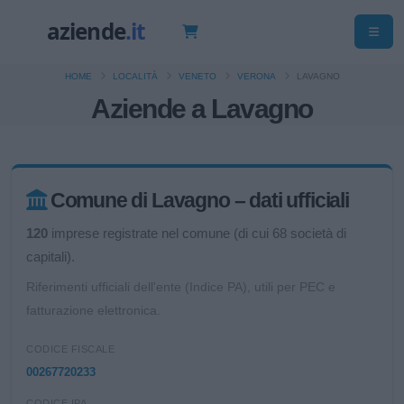
HOME
LOCALITÀ
VENETO
VERONA
LAVAGNO
Aziende a Lavagno
Comune di Lavagno – dati ufficiali
120
imprese registrate nel comune (di cui 68 società di
capitali).
Riferimenti ufficiali dell'ente (Indice PA), utili per PEC e
fatturazione elettronica.
CODICE FISCALE
00267720233
CODICE IPA