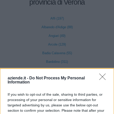
provincia di Verona
Affi (197)
Albaredo d'Adige (88)
Angiari (49)
Arcole (129)
Badia Calavena (55)
Bardolino (311)
Belfiore (71)
aziende.it -
Do Not Process My Personal
Bevilacqua (24)
Information
Bonavigo (31)
If you wish to opt-out of the sale, sharing to third parties, or
Boschi Sant'Anna (22)
processing of your personal or sensitive information for
targeted advertising by us, please use the below opt-out
Bosco Chiesanuova (67)
section to confirm your selection. Please note that after your
Bovolone (323)