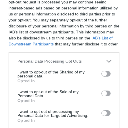
opt-out request is processed you may continue seeing
interest-based ads based on personal information utilized by
Brentino Belluno (26)
us or personal information disclosed to third parties prior to
Brenzone sul Garda (73)
your opt-out. You may separately opt-out of the further
disclosure of your personal information by third parties on the
Bussolengo (561)
IAB’s list of downstream participants. This information may
also be disclosed by us to third parties on the
IAB’s List of
Buttapietra (117)
Downstream Participants
that may further disclose it to other
Caldiero (169)
third parties.
Caprino Veronese (174)
Personal Data Processing Opt Outs
Casaleone (103)
I want to opt-out of the Sharing of my
personal data.
Castagnaro (49)
Opted In
Castel d'Azzano (189)
I want to opt-out of the Sale of my
Personal Data.
Castelnuovo del Garda (347)
Opted In
Cavaion Veronese (147)
I want to opt-out of processing my
Personal Data for Targeted Advertising.
Cazzano di Tramigna (31)
Opted In
Cerea (422)