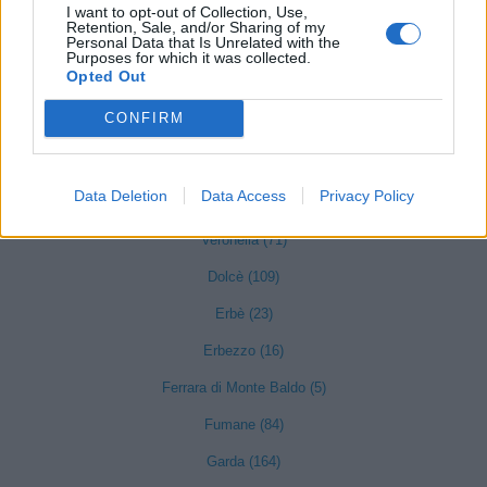
I want to opt-out of Collection, Use,
Retention, Sale, and/or Sharing of my
Personal Data that Is Unrelated with the
Cerro Veronese (25)
Purposes for which it was collected.
Opted Out
Cologna Veneta (186)
CONFIRM
Colognola ai Colli (186)
Concamarise (22)
Data Deletion
Data Access
Privacy Policy
Costermano sul Garda (110)
Veronella (71)
Dolcè (109)
Erbè (23)
Erbezzo (16)
Ferrara di Monte Baldo (5)
Fumane (84)
Garda (164)