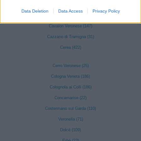
Castel d'Azzano (189)
Data Deletion
Data Access
Privacy Policy
Castelnuovo del Garda (347)
Cavaion Veronese (147)
Cazzano di Tramigna (31)
Cerea (422)
Cerro Veronese (25)
Cologna Veneta (186)
Colognola ai Colli (186)
Concamarise (22)
Costermano sul Garda (110)
Veronella (71)
Dolcè (109)
Erbè (23)