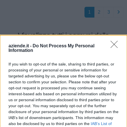
1
2
3
Visualizza tutti i comuni della
provincia di Verona
aziende.it -
Do Not Process My Personal
Information
If you wish to opt-out of the sale, sharing to third parties, or
Affi (197)
processing of your personal or sensitive information for
Albaredo d'Adige (88)
targeted advertising by us, please use the below opt-out
section to confirm your selection. Please note that after your
Angiari (49)
opt-out request is processed you may continue seeing
interest-based ads based on personal information utilized by
Arcole (129)
us or personal information disclosed to third parties prior to
Badia Calavena (55)
your opt-out. You may separately opt-out of the further
disclosure of your personal information by third parties on the
Bardolino (311)
IAB’s list of downstream participants. This information may
Belfiore (71)
also be disclosed by us to third parties on the
IAB’s List of