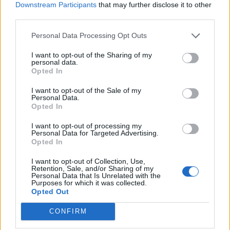
Downstream Participants
that may further disclose it to other
Bevilacqua (24)
third parties.
Bonavigo (31)
Personal Data Processing Opt Outs
Boschi Sant'Anna (22)
I want to opt-out of the Sharing of my
personal data.
Bosco Chiesanuova (67)
Opted In
Bovolone (323)
I want to opt-out of the Sale of my
Personal Data.
Brentino Belluno (26)
Opted In
Brenzone sul Garda (73)
I want to opt-out of processing my
Personal Data for Targeted Advertising.
Bussolengo (561)
Opted In
Buttapietra (117)
I want to opt-out of Collection, Use,
Caldiero (169)
Retention, Sale, and/or Sharing of my
Personal Data that Is Unrelated with the
Purposes for which it was collected.
Caprino Veronese (174)
Opted Out
Casaleone (103)
CONFIRM
Castagnaro (49)