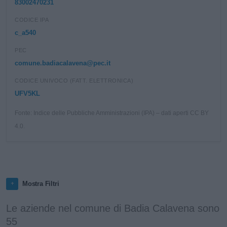
83002470231
CODICE IPA
c_a540
PEC
comune.badiacalavena@pec.it
CODICE UNIVOCO (FATT. ELETTRONICA)
UFV5KL
Fonte: Indice delle Pubbliche Amministrazioni (IPA) – dati aperti CC BY
4.0.
Mostra Filtri
Le aziende nel comune di Badia Calavena sono
55