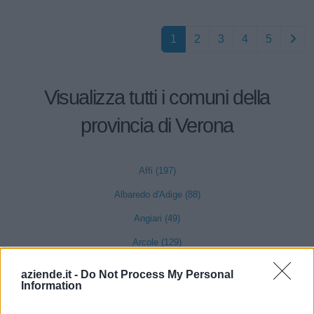
1
2
3
4
5
Visualizza tutti i comuni della
provincia di Verona
Affi (197)
Albaredo d'Adige (88)
Angiari (49)
Arcole (129)
Badia Calavena (55)
aziende.it -
Do Not Process My Personal
Information
Bardolino (311)
Belfiore (71)