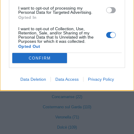
I want to opt-out of processing my
Castel d'Azzano (189)
Personal Data for Targeted Advertising.
Opted In
Castelnuovo del Garda (347)
I want to opt-out of Collection, Use,
Cavaion Veronese (147)
Retention, Sale, and/or Sharing of my
Personal Data that Is Unrelated with the
Cazzano di Tramigna (31)
Purposes for which it was collected.
Opted Out
Cerea (422)
CONFIRM
Cerro Veronese (25)
Cologna Veneta (186)
Data Deletion
Data Access
Privacy Policy
Colognola ai Colli (186)
Concamarise (22)
Costermano sul Garda (110)
Veronella (71)
Dolcè (109)