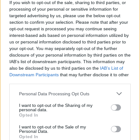
If you wish to opt-out of the sale, sharing to third parties, or
processing of your personal or sensitive information for
Bevilacqua (24)
targeted advertising by us, please use the below opt-out
Bonavigo (31)
section to confirm your selection. Please note that after your
opt-out request is processed you may continue seeing
Boschi Sant'Anna (22)
interest-based ads based on personal information utilized by
us or personal information disclosed to third parties prior to
Bosco Chiesanuova (67)
your opt-out. You may separately opt-out of the further
Bovolone (323)
disclosure of your personal information by third parties on the
IAB’s list of downstream participants. This information may
Brentino Belluno (26)
also be disclosed by us to third parties on the
IAB’s List of
Brenzone sul Garda (73)
Downstream Participants
that may further disclose it to other
third parties.
Bussolengo (561)
Personal Data Processing Opt Outs
Buttapietra (117)
I want to opt-out of the Sharing of my
Caldiero (169)
personal data.
Opted In
Caprino Veronese (174)
I want to opt-out of the Sale of my
Casaleone (103)
Personal Data.
Opted In
Castagnaro (49)