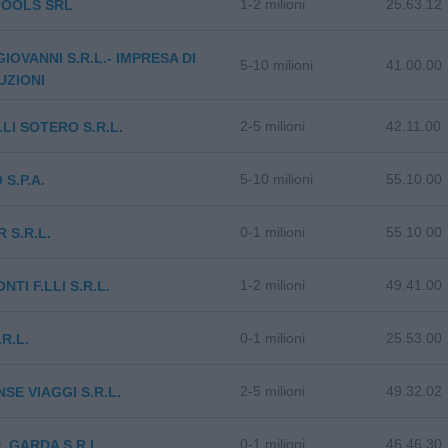
1-2 milioni
25.63.12
TOOLS SRL
GIOVANNI S.R.L.- IMPRESA DI
5-10 milioni
41.00.00
UZIONI
2-5 milioni
42.11.00
LI SOTERO S.R.L.
5-10 milioni
55.10.00
 S.P.A.
0-1 milioni
55.10.00
 S.R.L.
1-2 milioni
49.41.00
TI F.LLI S.R.L.
0-1 milioni
25.53.00
R.L.
2-5 milioni
49.32.02
SE VIAGGI S.R.L.
0-1 milioni
46.46.30
. GARDA S.R.L.