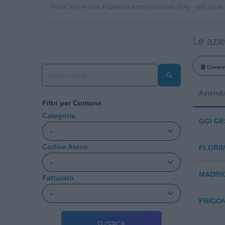
Fonte: Indice delle Pubbliche Amministrazioni (IPA) – dati apert
Le azi
Coster
Aziend
Filtri per Comune
Categoria
GGI GE
Codice Ateco
FLORIM
MADRIG
Fatturato
FRIGO
Cerca