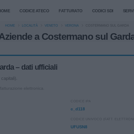
HOME
CODICE ATECO
FATTURATO
CODICI SDI
SERVI
HOME
LOCALITÀ
VENETO
VERONA
COSTERMANO SUL GARDA
Aziende a Costermano sul Gard
a – dati ufficiali
capitali).
 fatturazione elettronica.
CODICE IPA
c_d118
CODICE UNIVOCO (FATT. ELETTRON
UFUSN8