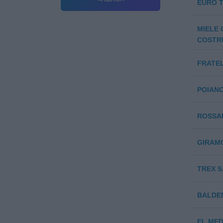
EURO 
MIELE 
COSTR
FRATEL
POIANO
ROSSAR
GIRAMON
TREX S.
BALDEN
EL.MED