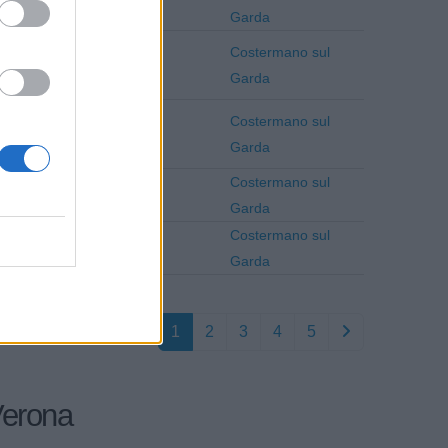
Verona
Garda
Costermano sul
Verona
Garda
Costermano sul
Verona
Garda
Costermano sul
Verona
Garda
Costermano sul
Verona
Garda
1
2
3
4
5
 Verona