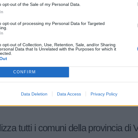
1-2 milioni
55.20.42
I SRL
o opt-out of the Sale of my Personal Data.
In
T SRLS - SOCIETA' A
0-1 milioni
46.15.01
to opt-out of processing my Personal Data for Targeted
SABILITA' LIMITATA
ing.
In
SMITH WOODWORK.MACHINERY
0-1 milioni
46.62.00
o opt-out of Collection, Use, Retention, Sale, and/or Sharing
SRL IN LIQUIDAZIONE
ersonal Data that Is Unrelated with the Purposes for which it
lected.
Out
0-1 milioni
10.52.00
.R.L.
CONFIRM
2-5 milioni
41.00.00
RGO SUL GARDA S.R.L.
Data Deletion
Data Access
Privacy Policy
izza tutti i comuni della provincia di