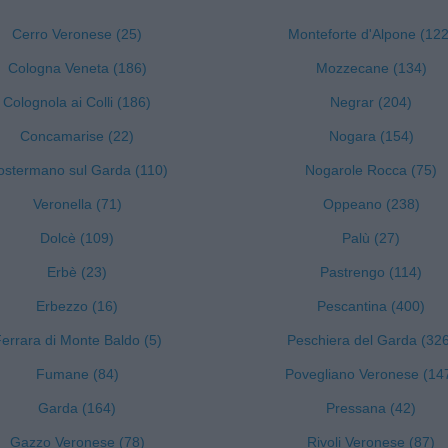
Cerro Veronese (25)
Monteforte d'Alpone (122
Cologna Veneta (186)
Mozzecane (134)
Colognola ai Colli (186)
Negrar (204)
Concamarise (22)
Nogara (154)
ostermano sul Garda (110)
Nogarole Rocca (75)
Veronella (71)
Oppeano (238)
Dolcè (109)
Palù (27)
Erbè (23)
Pastrengo (114)
Erbezzo (16)
Pescantina (400)
errara di Monte Baldo (5)
Peschiera del Garda (32
Fumane (84)
Povegliano Veronese (14
Garda (164)
Pressana (42)
Gazzo Veronese (78)
Rivoli Veronese (87)