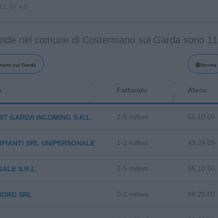
i CC BY 4.0.
ende nel comune di Costermano sul Garda sono 1
mano sul Garda
Verona
a
Fatturato
Ateco
2-5 milioni
55.10.00
ST GARDA INCOMING S.R.L.
1-2 milioni
43.24.09
PIANTI SRL UNIPERSONALE
2-5 milioni
55.10.00
ALE S.R.L.
0-1 milioni
68.20.00
NORD SRL