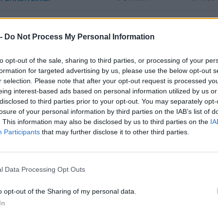
2-5 milioni
46.90.00
R ITALIA SRL
 -
Do Not Process My Personal Information
0-1 milioni
25.63.11
D TOOLS S.R.L.
to opt-out of the sale, sharing to third parties, or processing of your per
formation for targeted advertising by us, please use the below opt-out s
OCCORSO COSTERMANO
0-1 milioni
52.21.60
r selection. Please note that after your opt-out request is processed y
eing interest-based ads based on personal information utilized by us or
disclosed to third parties prior to your opt-out. You may separately opt-
0-1 milioni
68.11.00
MO SRL
losure of your personal information by third parties on the IAB’s list of
. This information may also be disclosed by us to third parties on the
IA
Participants
that may further disclose it to other third parties.
2-5 milioni
41.00.00
E COSTRUZIONI S.R.L.
EEBERGER MACCHINE ITALIA
5-10 milioni
28.41.00
l Data Processing Opt Outs
o opt-out of the Sharing of my personal data.
2-5 milioni
79.12.00
SE VIAGGI SRL
In