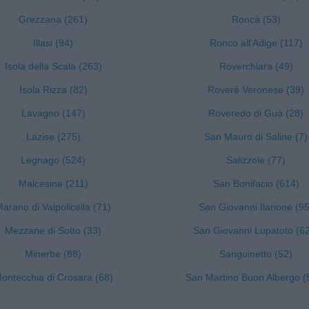
Grezzana (261)
Roncà (53)
Illasi (94)
Ronco all'Adige (117)
Isola della Scala (263)
Roverchiara (49)
Isola Rizza (82)
Roverè Veronese (39)
Lavagno (147)
Roveredo di Guà (28)
Lazise (275)
San Mauro di Saline (7)
Legnago (524)
Salizzole (77)
Malcesine (211)
San Bonifacio (614)
arano di Valpolicella (71)
San Giovanni Ilarione (95
Mezzane di Sotto (33)
San Giovanni Lupatoto (6
Minerbe (88)
Sanguinetto (52)
ontecchia di Crosara (68)
San Martino Buon Albergo (