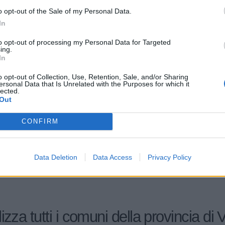
o opt-out of the Sale of my Personal Data.
0-1 milioni
31.00.37
BILI S.R.L.
In
to opt-out of processing my Personal Data for Targeted
56.30.00
GHETTO ROSA DI CAI YIXUE
ing.
In
ZIONI MICHELETTI S.N.C. DI
41.00.00
o opt-out of Collection, Use, Retention, Sale, and/or Sharing
ETTI MAURIZIO & C.
ersonal Data that Is Unrelated with the Purposes for which it
lected.
Out
31.00.31
ATO MICHELE
CONFIRM
31.00.00
FABIO
Data Deletion
Data Access
Privacy Policy
izza tutti i comuni della provincia di