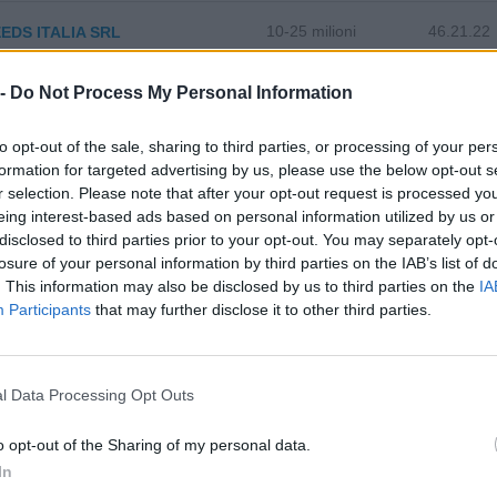
10-25 milioni
46.21.22
EDS ITALIA SRL
0-1 milioni
68.20.01
I D'ITALIA S.R.L.
 -
Do Not Process My Personal Information
to opt-out of the sale, sharing to third parties, or processing of your per
1-2 milioni
68.12.00
SERVICES S.R.L.
formation for targeted advertising by us, please use the below opt-out s
r selection. Please note that after your opt-out request is processed y
2-5 milioni
31.00.31
IANCHINI S.R.L.
eing interest-based ads based on personal information utilized by us or
disclosed to third parties prior to your opt-out. You may separately opt-
losure of your personal information by third parties on the IAB’s list of
SOCIETA' A RESPONSABILITA'
0-1 milioni
17.21.00
. This information may also be disclosed by us to third parties on the
IA
TA SEMPLIFICATA
Participants
that may further disclose it to other third parties.
 DELLA PITTURA SOCIETA' A
0-1 milioni
43.34.01
SABILITA' LIMITATA
l Data Processing Opt Outs
0-1 milioni
31.00.31
 VANNI SRL
o opt-out of the Sharing of my personal data.
In
0-1 milioni
70.20.09
SRL