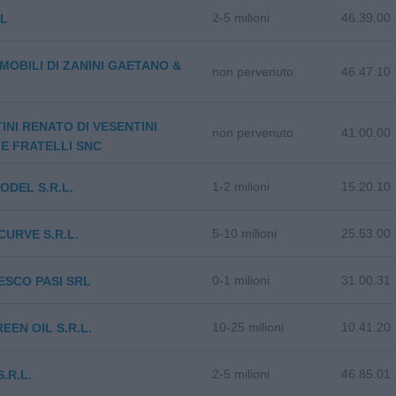
2-5 milioni
46.39.00
RL
 MOBILI DI ZANINI GAETANO &
non pervenuto
46.47.10
INI RENATO DI VESENTINI
non pervenuto
41.00.00
E FRATELLI SNC
1-2 milioni
15.20.10
DEL S.R.L.
5-10 milioni
25.53.00
URVE S.R.L.
0-1 milioni
31.00.31
SCO PASI SRL
10-25 milioni
10.41.20
EEN OIL S.R.L.
2-5 milioni
46.85.01
.R.L.