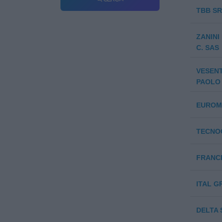
TBB S
ZANINI
C. SAS
VESENT
PAOLO 
EUROMO
TECNOC
FRANCE
ITAL GR
DELTA S