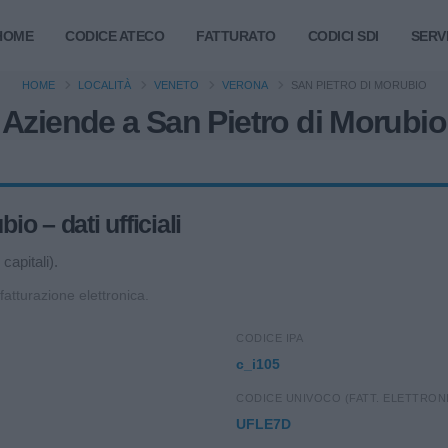
HOME
CODICE ATECO
FATTURATO
CODICI SDI
SERVI
HOME
LOCALITÀ
VENETO
VERONA
SAN PIETRO DI MORUBIO
Aziende a San Pietro di Morubio
o – dati ufficiali
capitali).
 fatturazione elettronica.
CODICE IPA
c_i105
CODICE UNIVOCO (FATT. ELETTRON
UFLE7D