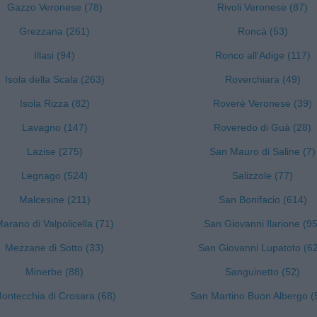
Gazzo Veronese (78)
Rivoli Veronese (87)
Grezzana (261)
Roncà (53)
Illasi (94)
Ronco all'Adige (117)
Isola della Scala (263)
Roverchiara (49)
Isola Rizza (82)
Roverè Veronese (39)
Lavagno (147)
Roveredo di Guà (28)
Lazise (275)
San Mauro di Saline (7)
Legnago (524)
Salizzole (77)
Malcesine (211)
San Bonifacio (614)
arano di Valpolicella (71)
San Giovanni Ilarione (95
Mezzane di Sotto (33)
San Giovanni Lupatoto (6
Minerbe (88)
Sanguinetto (52)
ontecchia di Crosara (68)
San Martino Buon Albergo (