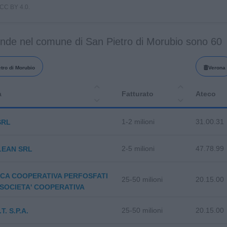
i CC BY 4.0.
ende nel comune di San Pietro di Morubio sono 60
tro di Morubio
Verona
a
Fatturato
Ateco
1-2 milioni
31.00.31
SRL
2-5 milioni
47.78.99
LEAN SRL
CA COOPERATIVA PERFOSFATI
25-50 milioni
20.15.00
SOCIETA' COOPERATIVA
25-50 milioni
20.15.00
T. S.P.A.