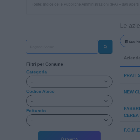
Fonte: Indice delle Pubbliche Amministrazioni (IPA) – dati apert
Le azi
San Pie
Aziend
Filtri per Comune
Categoria
PRATI 
Codice Ateco
NEW C
FABBRI
Fatturato
CEREA 
F.O.M.E.
Cerca