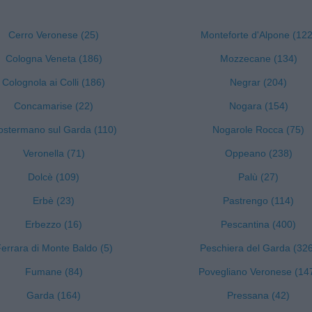
Cerro Veronese (25)
Monteforte d'Alpone (122
Cologna Veneta (186)
Mozzecane (134)
Colognola ai Colli (186)
Negrar (204)
Concamarise (22)
Nogara (154)
ostermano sul Garda (110)
Nogarole Rocca (75)
Veronella (71)
Oppeano (238)
Dolcè (109)
Palù (27)
Erbè (23)
Pastrengo (114)
Erbezzo (16)
Pescantina (400)
errara di Monte Baldo (5)
Peschiera del Garda (32
Fumane (84)
Povegliano Veronese (14
Garda (164)
Pressana (42)