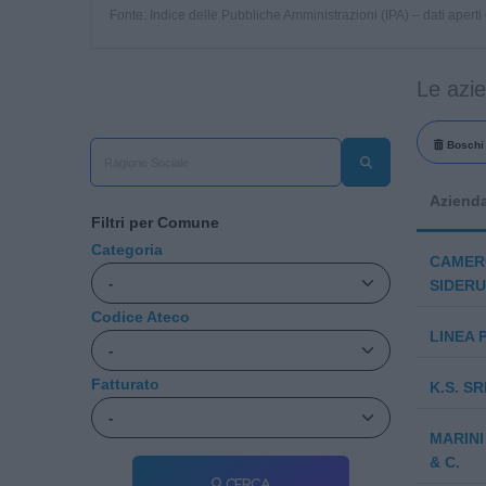
Fonte: Indice delle Pubbliche Amministrazioni (IPA) – dati apert
Le azi
Boschi 
Aziend
Filtri per Comune
Categoria
CAMER
SIDERU
Codice Ateco
LINEA 
Fatturato
K.S. SR
MARINI
& C.
Cerca