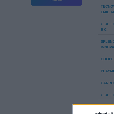
TECNOW
EMILIA
GIULIE
E C.
SPLEN
INNOVA
COOPER
PLAYME
CARROZ
GIULIE
NOVA D
FRANCE
aziende.it