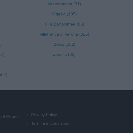
Vestenanova (31)
Vigasio (135)
Villa Bartolomea (85)
Villafranca di Verona (826)
)
Zevio (332)
27)
Zimella (80)
584)
Privacy Policy
159 Milano
Termini e Condizioni