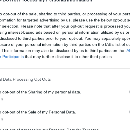
45.20.20
ETTO RAFFAELE
to opt-out of the sale, sharing to third parties, or processing of your per
formation for targeted advertising by us, please use the below opt-out s
 F.LLI S.N.C. DI TECCHIO
r selection. Please note that after your opt-out request is processed y
43.34.00
O E MASSIMO
eing interest-based ads based on personal information utilized by us or
disclosed to third parties prior to your opt-out. You may separately opt-
losure of your personal information by third parties on the IAB’s list of
47.73.10
IA DEL DR. S. ORLANDO
. This information may also be disclosed by us to third parties on the
IA
Participants
that may further disclose it to other third parties.
01.61.00
 ADAMO
0-1 milioni
43.22.00
MARON ADRIANO SRL
l Data Processing Opt Outs
EDIL COSTRUZIONI E
0-1 milioni
41.00.00
o opt-out of the Sharing of my personal data.
TURE SRL
In
AR S.A.S. DI SALERNO CARLO
46.15.02
o opt-out of the Sale of my Personal Data.
In
ETTROIMPIANTI DI BRAGGIO
43.29.09