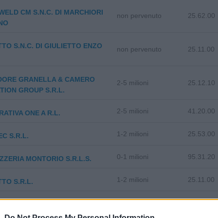
ELD CM S.N.C. DI MARCHIORI
non pervenuto
25.62.00
NO
TTO S.N.C. DI GIULIETTO ENZO
non pervenuto
25.11.00
DORE GRANELLA & CAMERO
2-5 milioni
25.12.10
TION GROUP S.R.L.
2-5 milioni
41.20.00
ATIVA ONE A R.L.
1-2 milioni
25.53.00
C S.R.L.
0-1 milioni
95.31.20
ZERIA MONTORIO S.R.L.S.
1-2 milioni
25.11.00
TTO S.R.L.
UE S.A.S. DI SALANDIN
47.41.00
SCO E C.
 -
Do Not Process My Personal Information