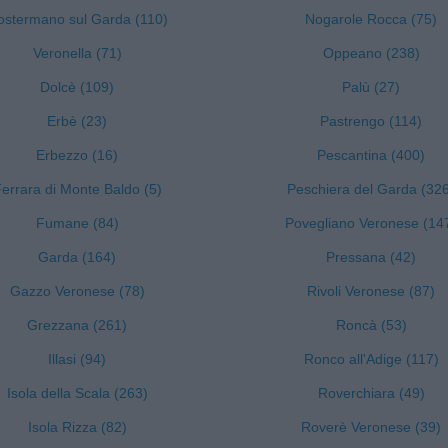
ostermano sul Garda (110)
Nogarole Rocca (75)
Veronella (71)
Oppeano (238)
Dolcè (109)
Palù (27)
Erbè (23)
Pastrengo (114)
Erbezzo (16)
Pescantina (400)
errara di Monte Baldo (5)
Peschiera del Garda (32
Fumane (84)
Povegliano Veronese (14
Garda (164)
Pressana (42)
Gazzo Veronese (78)
Rivoli Veronese (87)
Grezzana (261)
Roncà (53)
Illasi (94)
Ronco all'Adige (117)
Isola della Scala (263)
Roverchiara (49)
Isola Rizza (82)
Roverè Veronese (39)