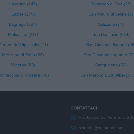
Lavagno (147)
Roveredo di Guà (28)
Lazise (275)
San Mauro di Saline (7)
Legnago (524)
Salizzole (77)
Malcesine (211)
San Bonifacio (614)
arano di Valpolicella (71)
San Giovanni Ilarione (95
Mezzane di Sotto (33)
San Giovanni Lupatoto (6
Minerbe (88)
Sanguinetto (52)
ontecchia di Crosara (68)
San Martino Buon Albergo (
CONTATTACI
Via Jacopo dal Verme, 7, 20
aziende@adintend.com