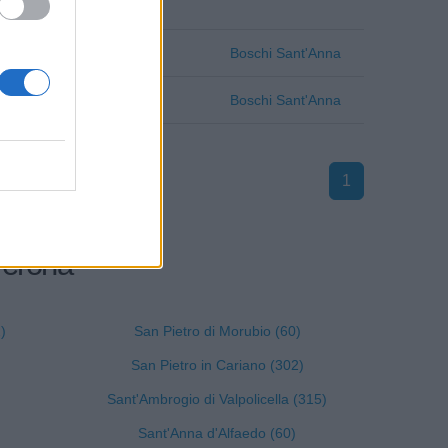
Verona
Boschi Sant'Anna
Verona
Boschi Sant'Anna
1
 Verona
)
San Pietro di Morubio (60)
San Pietro in Cariano (302)
Sant'Ambrogio di Valpolicella (315)
Sant'Anna d'Alfaedo (60)