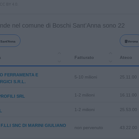
i CC BY 4.0.
ende nel comune di Boschi Sant'Anna sono 22
Sant'Anna
Verona
a
Fatturato
Ateco
O FERRAMENTA E
5-10 milioni
25.11.00
RGICI S.R.L.
1-2 milioni
16.11.00
PROFILI SRL
1-2 milioni
25.53.00
L
 F.LLI SNC DI MARINI GIULIANO
non pervenuto
43.22.00