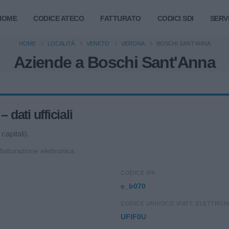
HOME
CODICE ATECO
FATTURATO
CODICI SDI
SERVI
HOME
LOCALITÀ
VENETO
VERONA
BOSCHI SANT'ANNA
Aziende a Boschi Sant'Anna
dati ufficiali
capitali).
 fatturazione elettronica.
CODICE IPA
c_b070
CODICE UNIVOCO (FATT. ELETTRON
UFIF0U