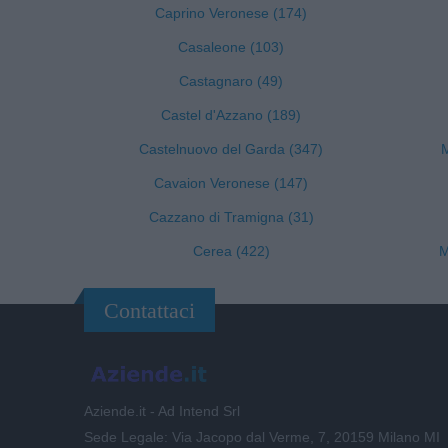
Caprino Veronese (174)
Casaleone (103)
Castagnaro (49)
Castel d'Azzano (189)
Castelnuovo del Garda (347)
M
Cavaion Veronese (147)
Cazzano di Tramigna (31)
Cerea (422)
M
Contattaci
Aziende.it - Ad Intend Srl
Sede Legale: Via Jacopo dal Verme, 7, 20159 Milano MI