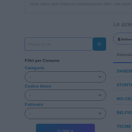
Fonte: Indice delle Pubbliche Amministrazioni (IPA) – dati apert
Le azi
Belfior
Aziend
Filtri per Comune
Categoria
DANESE
STORTI 
Codice Ateco
MO.CEL
Fatturato
BELFIO
TECME 
Cerca