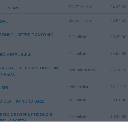
10-25 milioni
24.33.03
ETON SRL
25-50 milioni
46.84.10
. SRL
ANI GIUSEPPE E ANTONIO
2-5 milioni
28.30.90
2-5 milioni
25.53.00
IC METAL S.R.L.
GASTALDELLI S.A.S. DI GOLIN
non pervenuto
46.31.10
NA & C.
>500 milioni
47.11.02
I SRL
2-5 milioni
23.61.00
 CENTRO NORD S.R.L.
RZIO ORTOFRUTTICOLO DI
2-5 milioni
10.39.00
RE - SOCIETA'