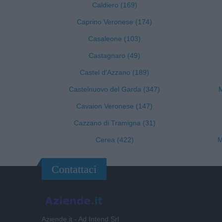
Caldiero (169)
Caprino Veronese (174)
Casaleone (103)
Castagnaro (49)
Castel d'Azzano (189)
Castelnuovo del Garda (347)
M
Cavaion Veronese (147)
Cazzano di Tramigna (31)
Cerea (422)
M
Contattaci
Aziende.it - Ad Intend Srl