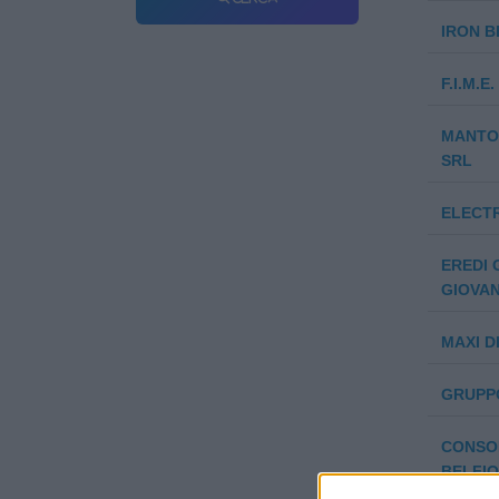
IRON B
F.I.M.E
MANTOV
SRL
ELECTR
EREDI 
GIOVAN
MAXI D
GRUPPO
CONSO
BELFIO