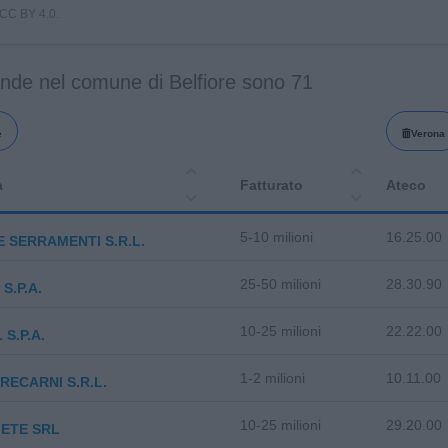
i CC BY 4.0.
ende nel comune di Belfiore sono 71
e
Verona
a
Fatturato
Ateco
5-10 milioni
16.25.00
 SERRAMENTI S.R.L.
25-50 milioni
28.30.90
S.P.A.
10-25 milioni
22.22.00
 S.P.A.
1-2 milioni
10.11.00
RECARNI S.R.L.
10-25 milioni
29.20.00
ETE SRL