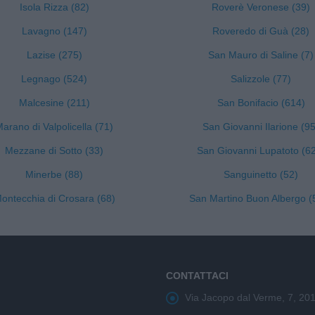
Isola Rizza (82)
Roverè Veronese (39)
Lavagno (147)
Roveredo di Guà (28)
Lazise (275)
San Mauro di Saline (7)
Legnago (524)
Salizzole (77)
Malcesine (211)
San Bonifacio (614)
arano di Valpolicella (71)
San Giovanni Ilarione (95
Mezzane di Sotto (33)
San Giovanni Lupatoto (6
Minerbe (88)
Sanguinetto (52)
ontecchia di Crosara (68)
San Martino Buon Albergo (
CONTATTACI
Via Jacopo dal Verme, 7, 20