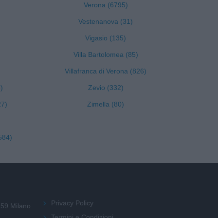
Verona (6795)
Vestenanova (31)
Vigasio (135)
Villa Bartolomea (85)
Villafranca di Verona (826)
)
Zevio (332)
27)
Zimella (80)
584)
Privacy Policy
159 Milano
Termini e Condizioni