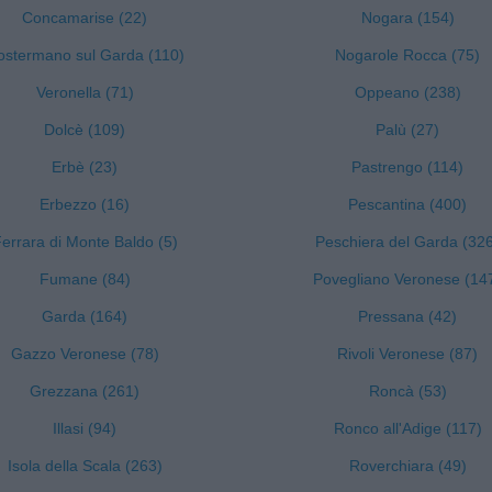
Concamarise (22)
Nogara (154)
ostermano sul Garda (110)
Nogarole Rocca (75)
Veronella (71)
Oppeano (238)
Dolcè (109)
Palù (27)
Erbè (23)
Pastrengo (114)
Erbezzo (16)
Pescantina (400)
errara di Monte Baldo (5)
Peschiera del Garda (32
Fumane (84)
Povegliano Veronese (14
Garda (164)
Pressana (42)
Gazzo Veronese (78)
Rivoli Veronese (87)
Grezzana (261)
Roncà (53)
Illasi (94)
Ronco all'Adige (117)
Isola della Scala (263)
Roverchiara (49)