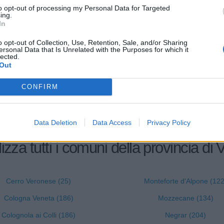
to opt-out of processing my Personal Data for Targeted
ing.
0-1 milioni
41.00.00
LLO COSTRUZIONI SRL
In
0-1 milioni
70.20.09
o opt-out of Collection, Use, Retention, Sale, and/or Sharing
 LEATHER DATA BROKER SRL
ersonal Data that Is Unrelated with the Purposes for which it
lected.
Out
0-1 milioni
56.10.11
.A.S. DI GHIUTA LUMINITA & C.
CONFIRM
Data Deletion
Data Access
Privacy Policy
izza tutti i comuni della provincia di
Cerro Veronese (25)
Monteforte d'Alpone (122
Cologna Veneta (186)
Mozzecane (134)
Colognola ai Colli (186)
Negrar (204)