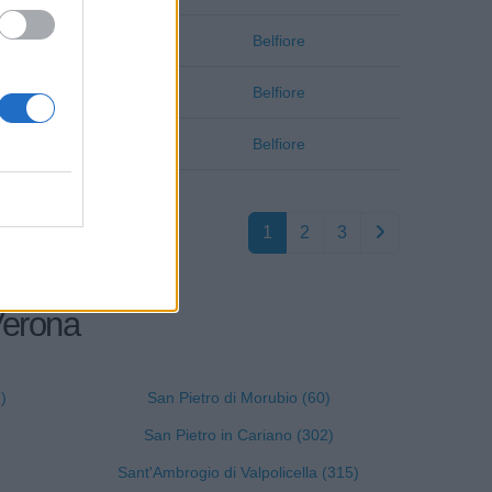
Verona
Belfiore
Verona
Belfiore
Verona
Belfiore
1
2
3
 Verona
)
San Pietro di Morubio (60)
San Pietro in Cariano (302)
Sant'Ambrogio di Valpolicella (315)