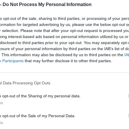
 -
Do Not Process My Personal Information
10-25 milioni
49.41.00
RANSPORT S.R.L.
to opt-out of the sale, sharing to third parties, or processing of your per
CIETA' A RESPONSABILITA'
0-1 milioni
28.30.90
formation for targeted advertising by us, please use the below opt-out s
TA SEMPLIFICATA
r selection. Please note that after your opt-out request is processed y
eing interest-based ads based on personal information utilized by us or
1-2 milioni
28.93.00
 S.R.L.
disclosed to third parties prior to your opt-out. You may separately opt-
losure of your personal information by third parties on the IAB’s list of
1-2 milioni
13.30.00
R SRL
. This information may also be disclosed by us to third parties on the
IA
Participants
that may further disclose it to other third parties.
1-2 milioni
28.29.99
CNOLOGIE S.R.L.
0-1 milioni
46.41.90
 INTERNATIONAL SRL
l Data Processing Opt Outs
 SRL CENTRO ECOLOGICO
o opt-out of the Sharing of my personal data.
5-10 milioni
46.18.91
ERI
In
1-2 milioni
68.20.00
RL
o opt-out of the Sale of my Personal Data.
In
0-1 milioni
25.53.00
URE SIGNORINI S.R.L.