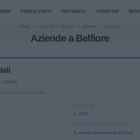
HOME
CODICE ATECO
FATTURATO
CODICI SDI
SERVI
HOME
LOCALITÀ
VENETO
VERONA
BELFIORE
Aziende a Belfiore
iali
capitali).
 fatturazione elettronica.
CODICE IPA
c_a737
FATTURAZIONE ELETTRONICA
3 codici destinatario (uffici)