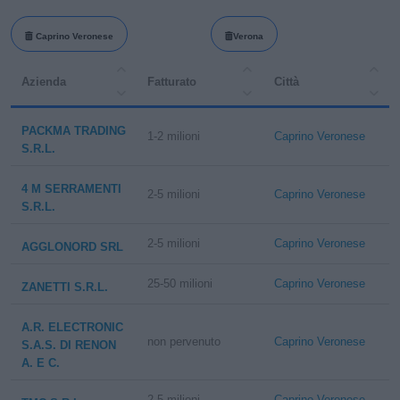
Caprino Veronese
Verona
Azienda
Fatturato
Città
PACKMA TRADING
1-2 milioni
Caprino Veronese
S.R.L.
4 M SERRAMENTI
2-5 milioni
Caprino Veronese
S.R.L.
2-5 milioni
Caprino Veronese
AGGLONORD SRL
25-50 milioni
Caprino Veronese
ZANETTI S.R.L.
A.R. ELECTRONIC
non pervenuto
Caprino Veronese
S.A.S. DI RENON
A. E C.
2-5 milioni
Caprino Veronese