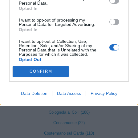
Caprino Veronese (174)
Personal Data.
Opted In
Casaleone (103)
I want to opt-out of processing my
Castagnaro (49)
Personal Data for Targeted Advertising.
Opted In
Castel d'Azzano (189)
I want to opt-out of Collection, Use,
Castelnuovo del Garda (347)
Retention, Sale, and/or Sharing of my
Personal Data that Is Unrelated with the
Cavaion Veronese (147)
Purposes for which it was collected.
Opted Out
Cazzano di Tramigna (31)
CONFIRM
Cerea (422)
Cerro Veronese (25)
Data Deletion
Data Access
Privacy Policy
Cologna Veneta (186)
Colognola ai Colli (186)
Concamarise (22)
Costermano sul Garda (110)