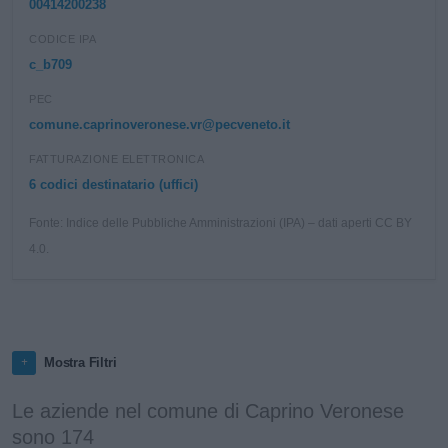
00414200238
CODICE IPA
c_b709
PEC
comune.caprinoveronese.vr@pecveneto.it
FATTURAZIONE ELETTRONICA
6 codici destinatario (uffici)
Fonte: Indice delle Pubbliche Amministrazioni (IPA) – dati aperti CC BY
4.0.
Mostra Filtri
Le aziende nel comune di Caprino Veronese
sono 174