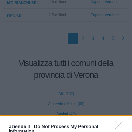
2-5 milioni
Caprino Veronese
MG BIANCHI SRL
2-5 milioni
Caprino Veronese
DBS SRL
1
2
3
4
5
Visualizza tutti i comuni della
provincia di Verona
Affi (197)
Albaredo d'Adige (88)
Angiari (49)
Arcole (129)
aziende.it -
Do Not Process My Personal
Information