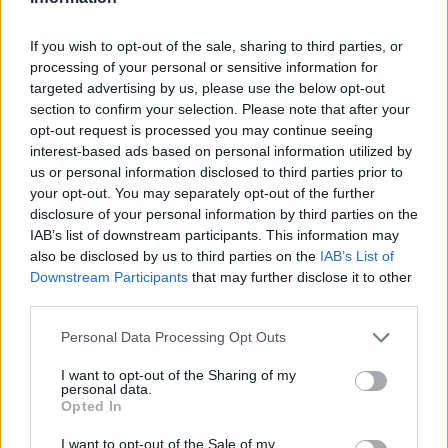
Badia Calavena (55)
Bardolino (311)
If you wish to opt-out of the sale, sharing to third parties, or
processing of your personal or sensitive information for
Belfiore (71)
targeted advertising by us, please use the below opt-out
section to confirm your selection. Please note that after your
Bevilacqua (24)
opt-out request is processed you may continue seeing
Bonavigo (31)
interest-based ads based on personal information utilized by
us or personal information disclosed to third parties prior to
Boschi Sant'Anna (22)
your opt-out. You may separately opt-out of the further
Bosco Chiesanuova (67)
disclosure of your personal information by third parties on the
IAB’s list of downstream participants. This information may
Bovolone (323)
also be disclosed by us to third parties on the
IAB’s List of
Downstream Participants
that may further disclose it to other
Brentino Belluno (26)
third parties.
Brenzone sul Garda (73)
Personal Data Processing Opt Outs
Bussolengo (561)
I want to opt-out of the Sharing of my
Buttapietra (117)
personal data.
Opted In
Caldiero (169)
I want to opt-out of the Sale of my