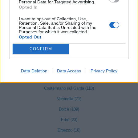
Personal Data for Targeted Advertising.
Opted In
Cavaion Veronese (147)
Cazzano di Tramigna (31)
I want to opt-out of Collection, Use,
Retention, Sale, and/or Sharing of my
Personal Data that Is Unrelated with the
Cerea (422)
Purposes for which it was collected.
Opted Out
Cerro Veronese (25)
CONFIRM
Cologna Veneta (186)
Colognola ai Colli (186)
Data Deletion
Data Access
Privacy Policy
Concamarise (22)
Costermano sul Garda (110)
Veronella (71)
Dolcè (109)
Erbè (23)
Erbezzo (16)