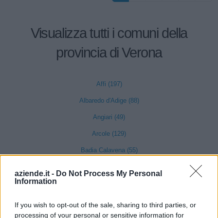
Visualizza tutti i comuni della
provincia di Verona
Affi (197)
Albaredo d'Adige (88)
Angiari (49)
Arcole (129)
Badia Calavena (55)
Bardolino (311)
aziende.it -
Do Not Process My Personal
Information
Belfiore (71)
Bevilacqua (24)
If you wish to opt-out of the sale, sharing to third parties, or
processing of your personal or sensitive information for
Bonavigo (31)