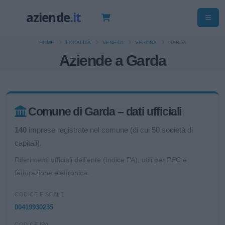
HOME
LOCALITÀ
VENETO
VERONA
GARDA
Aziende a Garda
Comune di Garda – dati ufficiali
140
imprese registrate nel comune (di cui 50 società di
capitali).
Riferimenti ufficiali dell'ente (Indice PA), utili per PEC e
fatturazione elettronica.
CODICE FISCALE
00419930235
CODICE IPA