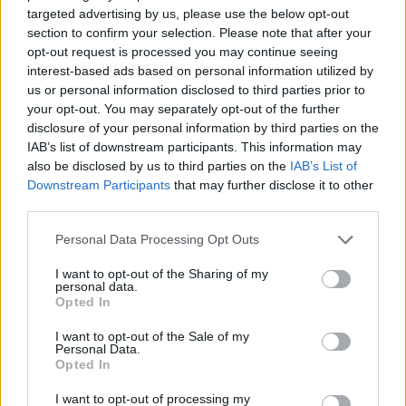
targeted advertising by us, please use the below opt-out
Boschi Sant'Anna (22)
section to confirm your selection. Please note that after your
opt-out request is processed you may continue seeing
Bosco Chiesanuova (67)
interest-based ads based on personal information utilized by
us or personal information disclosed to third parties prior to
Bovolone (323)
your opt-out. You may separately opt-out of the further
Brentino Belluno (26)
disclosure of your personal information by third parties on the
IAB’s list of downstream participants. This information may
Brenzone sul Garda (73)
also be disclosed by us to third parties on the
IAB’s List of
Bussolengo (561)
Downstream Participants
that may further disclose it to other
third parties.
Buttapietra (117)
Personal Data Processing Opt Outs
Caldiero (169)
I want to opt-out of the Sharing of my
Caprino Veronese (174)
personal data.
Opted In
Casaleone (103)
I want to opt-out of the Sale of my
Castagnaro (49)
Personal Data.
Opted In
Castel d'Azzano (189)
Castelnuovo del Garda (347)
I want to opt-out of processing my