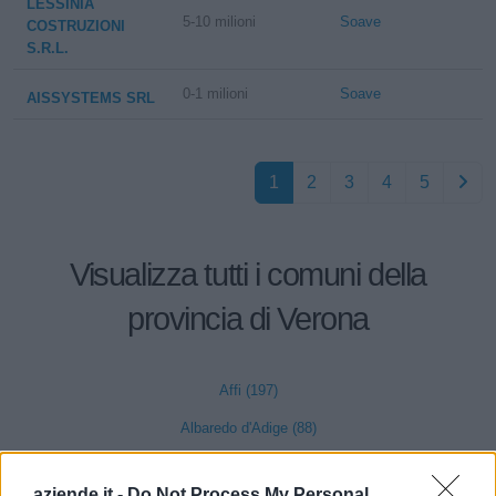
LESSINIA
5-10 milioni
Soave
COSTRUZIONI
S.R.L.
0-1 milioni
Soave
AISSYSTEMS SRL
1
2
3
4
5
Visualizza tutti i comuni della
provincia di Verona
Affi (197)
Albaredo d'Adige (88)
Angiari (49)
aziende.it -
Do Not Process My Personal