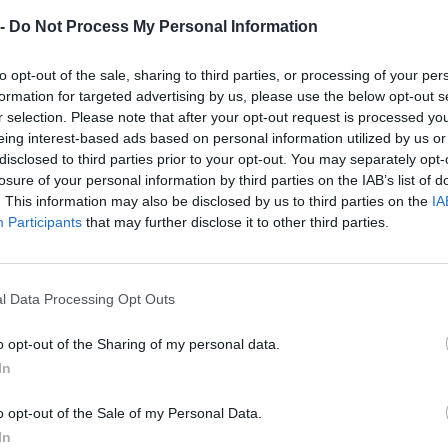
1-2 milioni
55.10.00
INA S.R.L.
 -
Do Not Process My Personal Information
2-5 milioni
46.23.00
ENETA S.R.L.
to opt-out of the sale, sharing to third parties, or processing of your per
formation for targeted advertising by us, please use the below opt-out s
0-1 milioni
25.53.00
IA TOSI SRL
r selection. Please note that after your opt-out request is processed y
eing interest-based ads based on personal information utilized by us or
disclosed to third parties prior to your opt-out. You may separately opt-
5-10 milioni
49.41.00
MARAGNA SRL
losure of your personal information by third parties on the IAB’s list of
. This information may also be disclosed by us to third parties on the
IA
 DISTRIBUZIONE SAS DI SENO
non pervenuto
46.39.00
Participants
that may further disclose it to other third parties.
ANO & C.
2-5 milioni
41.00.00
. S.R.L.
l Data Processing Opt Outs
2-5 milioni
62.10.00
RVICE SRL
o opt-out of the Sharing of my personal data.
In
2-5 milioni
28.99.20
ETA IMPIANTI SRL
o opt-out of the Sale of my Personal Data.
A' AGRICOLA CAMPOSTRINI DI
non pervenuto
01.13.00
In
STRINI EMANUELE