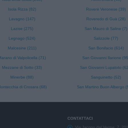
Isola Rizza (82)
Roverè Veronese (39)
Lavagno (147)
Roveredo di Guà (28)
Lazise (275)
San Mauro di Saline (7)
Legnago (524)
Salizzole (77)
Malcesine (211)
San Bonifacio (614)
arano di Valpolicella (71)
San Giovanni Ilarione (95
Mezzane di Sotto (33)
San Giovanni Lupatoto (6
Minerbe (88)
Sanguinetto (52)
ontecchia di Crosara (68)
San Martino Buon Albergo (
CONTATTACI
Via Jacopo dal Verme, 7, 20