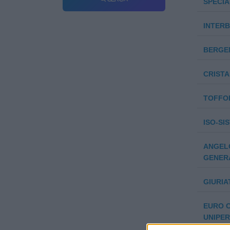
SPECIA
INTERB
BERGEN
CRISTA
TOFFOL
ISO-SI
ANGEL
GENERA
GIURIA
EURO C
UNIPER