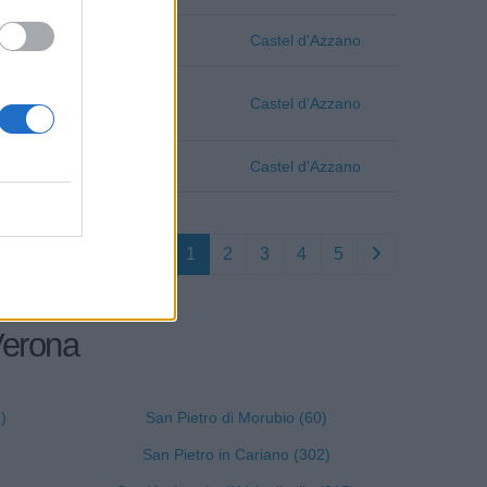
Verona
Castel d'Azzano
Verona
Castel d'Azzano
Verona
Castel d'Azzano
1
2
3
4
5
 Verona
)
San Pietro di Morubio (60)
San Pietro in Cariano (302)