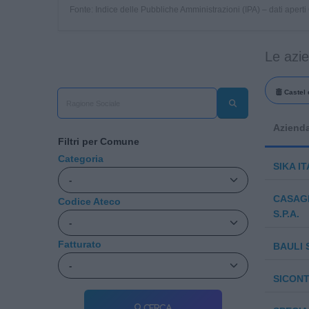
Fonte: Indice delle Pubbliche Amministrazioni (IPA) – dati apert
Le azi
Castel 
Aziend
Filtri per Comune
Categoria
SIKA IT
CASAG
Codice Ateco
S.P.A.
Fatturato
BAULI S
SICONT
Cerca