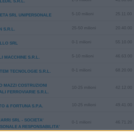
LEDIL S.R.L.
5-10 milioni
25.11.00
ETA SRL UNIPERSONALE
25-50 milioni
20.40.00
 S.R.L.
0-1 milioni
55.10.00
LLO SRL
5-10 milioni
46.63.00
I MACCHINE S.R.L.
0-1 milioni
68.20.00
STEM TECNOLOGIE S.R.L.
O MAZZI COSTRUZIONI
10-25 milioni
42.12.00
LI FERROVIARIE S.R.L.
10-25 milioni
49.41.00
TO & FORTUNA S.P.A.
ARRI SRL - SOCIETA'
0-1 milioni
46.71.20
SONALE A RESPONSABILITA'