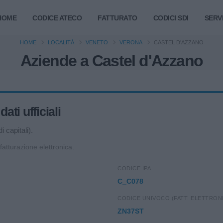
HOME
CODICE ATECO
FATTURATO
CODICI SDI
SERVI
HOME
LOCALITÀ
VENETO
VERONA
CASTEL D'AZZANO
Aziende a Castel d'Azzano
ti ufficiali
 capitali).
 fatturazione elettronica.
CODICE IPA
C_C078
CODICE UNIVOCO (FATT. ELETTRON
ZN37ST