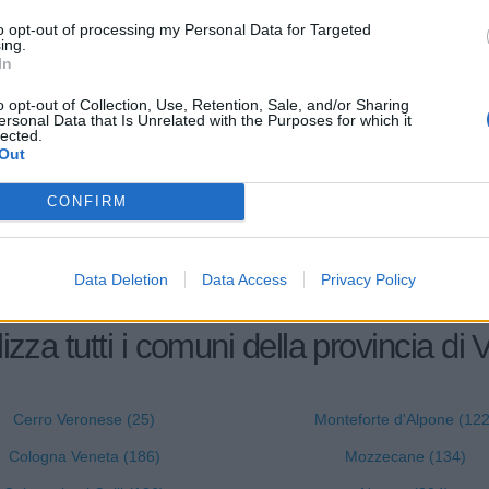
to opt-out of processing my Personal Data for Targeted
2-5 milioni
77.39.92
ing.
IBIT SRL
In
S.N.C. DI BONFA' ALESSIO &
non pervenuto
43.32.00
o opt-out of Collection, Use, Retention, Sale, and/or Sharing
ersonal Data that Is Unrelated with the Purposes for which it
IO
lected.
Out
10-25 milioni
25.40.00
NE PICCOLI SPA
CONFIRM
Data Deletion
Data Access
Privacy Policy
izza tutti i comuni della provincia di
Cerro Veronese (25)
Monteforte d'Alpone (122
Cologna Veneta (186)
Mozzecane (134)