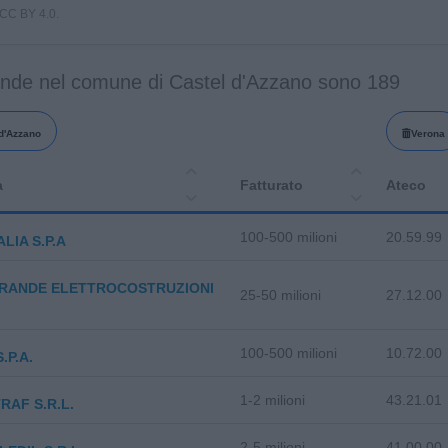
i CC BY 4.0.
ende nel comune di Castel d'Azzano sono 189
d'Azzano
Verona
a
Fatturato
Ateco
100-500 milioni
20.59.99
ALIA S.P.A
RANDE ELETTROCOSTRUZIONI
25-50 milioni
27.12.00
100-500 milioni
10.72.00
.P.A.
1-2 milioni
43.21.01
RAF S.R.L.
2-5 milioni
41.00.00