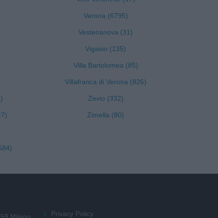
Verona (6795)
Vestenanova (31)
Vigasio (135)
Villa Bartolomea (85)
Villafranca di Verona (826)
)
Zevio (332)
27)
Zimella (80)
584)
Privacy Policy
159 Milano