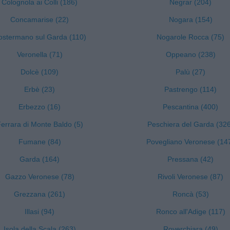
Colognola ai Colli (186)
Negrar (204)
Concamarise (22)
Nogara (154)
ostermano sul Garda (110)
Nogarole Rocca (75)
Veronella (71)
Oppeano (238)
Dolcè (109)
Palù (27)
Erbè (23)
Pastrengo (114)
Erbezzo (16)
Pescantina (400)
errara di Monte Baldo (5)
Peschiera del Garda (32
Fumane (84)
Povegliano Veronese (14
Garda (164)
Pressana (42)
Gazzo Veronese (78)
Rivoli Veronese (87)
Grezzana (261)
Roncà (53)
Illasi (94)
Ronco all'Adige (117)
Isola della Scala (263)
Roverchiara (49)