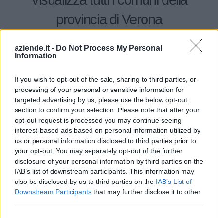
Visualizza tutti i comuni della
provincia di Verona
aziende.it -
Do Not Process My Personal
Affi (197)
Information
Albaredo d'Adige (88)
If you wish to opt-out of the sale, sharing to third parties, or
Angiari (49)
processing of your personal or sensitive information for
targeted advertising by us, please use the below opt-out
Arcole (129)
section to confirm your selection. Please note that after your
Badia Calavena (55)
opt-out request is processed you may continue seeing
interest-based ads based on personal information utilized by
Bardolino (311)
us or personal information disclosed to third parties prior to
Belfiore (71)
your opt-out. You may separately opt-out of the further
disclosure of your personal information by third parties on the
Bevilacqua (24)
IAB’s list of downstream participants. This information may
also be disclosed by us to third parties on the
IAB’s List of
Bonavigo (31)
Downstream Participants
that may further disclose it to other
Boschi Sant'Anna (22)
third parties.
Bosco Chiesanuova (67)