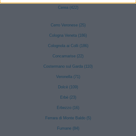
Cerea (422)
Cerro Veronese (25)
Cologna Veneta (186)
Colognola ai Colli (186)
Concamarise (22)
Costermano sul Garda (110)
Veronella (71)
Dolcè (109)
Erbè (23)
Erbezzo (16)
Ferrara di Monte Baldo (5)
Fumane (84)