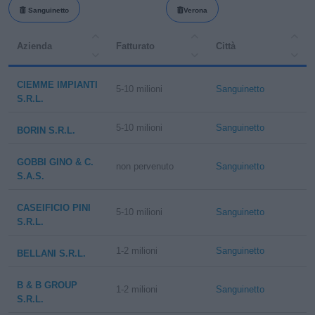
Sanguinetto
Verona
Azienda
Fatturato
Città
CIEMME IMPIANTI
5-10 milioni
Sanguinetto
S.R.L.
5-10 milioni
Sanguinetto
BORIN S.R.L.
GOBBI GINO & C.
non pervenuto
Sanguinetto
S.A.S.
CASEIFICIO PINI
5-10 milioni
Sanguinetto
S.R.L.
1-2 milioni
Sanguinetto
BELLANI S.R.L.
B & B GROUP
1-2 milioni
Sanguinetto
S.R.L.