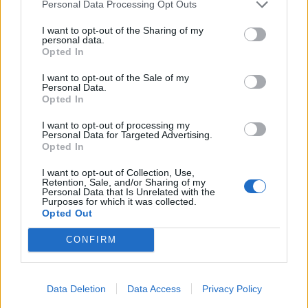
Personal Data Processing Opt Outs
Bovolone (323)
I want to opt-out of the Sharing of my
personal data.
Brentino Belluno (26)
Opted In
Brenzone sul Garda (73)
I want to opt-out of the Sale of my
Personal Data.
Bussolengo (561)
Opted In
Buttapietra (117)
I want to opt-out of processing my
Personal Data for Targeted Advertising.
Caldiero (169)
Opted In
Caprino Veronese (174)
I want to opt-out of Collection, Use,
Retention, Sale, and/or Sharing of my
Casaleone (103)
Personal Data that Is Unrelated with the
Purposes for which it was collected.
Castagnaro (49)
Opted Out
Castel d'Azzano (189)
CONFIRM
Castelnuovo del Garda (347)
Cavaion Veronese (147)
Data Deletion
Data Access
Privacy Policy
Cazzano di Tramigna (31)