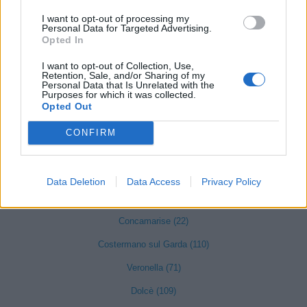
I want to opt-out of processing my
Castel d'Azzano (189)
Personal Data for Targeted Advertising.
Opted In
Castelnuovo del Garda (347)
Cavaion Veronese (147)
I want to opt-out of Collection, Use,
Retention, Sale, and/or Sharing of my
Personal Data that Is Unrelated with the
Cazzano di Tramigna (31)
Purposes for which it was collected.
Opted Out
Cerea (422)
CONFIRM
Cerro Veronese (25)
Cologna Veneta (186)
Data Deletion
Data Access
Privacy Policy
Colognola ai Colli (186)
Concamarise (22)
Costermano sul Garda (110)
Veronella (71)
Dolcè (109)