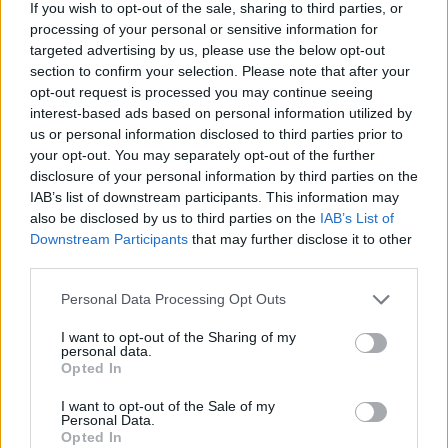
If you wish to opt-out of the sale, sharing to third parties, or
processing of your personal or sensitive information for
Bevilacqua (24)
targeted advertising by us, please use the below opt-out
Bonavigo (31)
section to confirm your selection. Please note that after your
opt-out request is processed you may continue seeing
Boschi Sant'Anna (22)
interest-based ads based on personal information utilized by
us or personal information disclosed to third parties prior to
Bosco Chiesanuova (67)
your opt-out. You may separately opt-out of the further
Bovolone (323)
disclosure of your personal information by third parties on the
IAB’s list of downstream participants. This information may
Brentino Belluno (26)
also be disclosed by us to third parties on the
IAB’s List of
Brenzone sul Garda (73)
Downstream Participants
that may further disclose it to other
third parties.
Bussolengo (561)
Personal Data Processing Opt Outs
Buttapietra (117)
I want to opt-out of the Sharing of my
Caldiero (169)
personal data.
Opted In
Caprino Veronese (174)
I want to opt-out of the Sale of my
Casaleone (103)
Personal Data.
Opted In
Castagnaro (49)