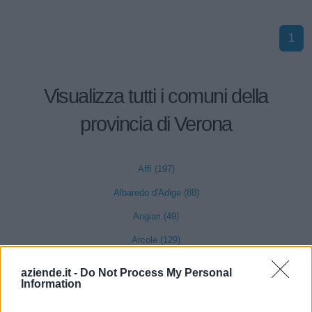
1
Visualizza tutti i comuni della
provincia di Verona
Affi (197)
Albaredo d'Adige (88)
Angiari (49)
Arcole (129)
Badia Calavena (55)
aziende.it -
Do Not Process My Personal
Information
Bardolino (311)
Belfiore (71)