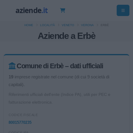
HOME
LOCALITÀ
VENETO
VERONA
ERBÈ
Aziende a Erbè
Comune di Erbè – dati ufficiali
19
imprese registrate nel comune (di cui 9 società di
capitali).
Riferimenti ufficiali dell'ente (Indice PA), utili per PEC e
fatturazione elettronica.
CODICE FISCALE
80015770235
CODICE IPA