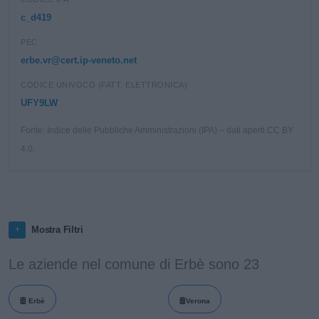
c_d419
PEC
erbe.vr@cert.ip-veneto.net
CODICE UNIVOCO (FATT. ELETTRONICA)
UFY9LW
Fonte: Indice delle Pubbliche Amministrazioni (IPA) – dati aperti CC BY
4.0.
Mostra Filtri
Le aziende nel comune di Erbè sono 23
Erbè
Verona