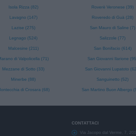
Isola Rizza (82)
Roverè Veronese (39)
Lavagno (147)
Roveredo di Guà (28)
Lazise (275)
San Mauro di Saline (7)
Legnago (524)
Salizzole (77)
Malcesine (211)
San Bonifacio (614)
arano di Valpolicella (71)
San Giovanni Ilarione (95
Mezzane di Sotto (33)
San Giovanni Lupatoto (6
Minerbe (88)
Sanguinetto (52)
ontecchia di Crosara (68)
San Martino Buon Albergo (
CONTATTACI
Via Jacopo dal Verme, 7, 20