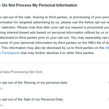
01.15.00
OLA SEMPLICE
 -
Do Not Process My Personal Information
TI DARIO SNC DI ROSSETTI
to opt-out of the sale, sharing to third parties, or processing of your per
31.00.00
E C. IN LIQUIDAZIONE
formation for targeted advertising by us, please use the below opt-out s
r selection. Please note that after your opt-out request is processed y
31.09.90
eing interest-based ads based on personal information utilized by us or
N EMANUELE
disclosed to third parties prior to your opt-out. You may separately opt-
losure of your personal information by third parties on the IAB’s list of
31.00.00
 NICOLA E MICHELE & C. S.a.s.
. This information may also be disclosed by us to third parties on the
IA
Participants
that may further disclose it to other third parties.
OR SOCIETA' A
0-1 milioni
46.47.10
SABILITA' LIMITATA
FICATA
l Data Processing Opt Outs
CIATURE ANGELA DI MELOTTO
96.21.00
o opt-out of the Sharing of my personal data.
A
In
TEGA DI ANNA DI ROSSIGNOLI
47.11.40
o opt-out of the Sale of my Personal Data.
ROSA
In