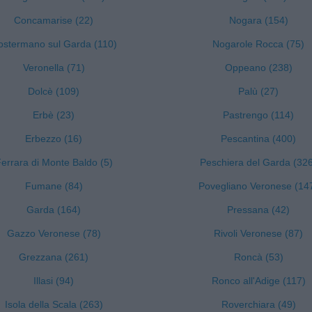
Concamarise (22)
Nogara (154)
ostermano sul Garda (110)
Nogarole Rocca (75)
Veronella (71)
Oppeano (238)
Dolcè (109)
Palù (27)
Erbè (23)
Pastrengo (114)
Erbezzo (16)
Pescantina (400)
errara di Monte Baldo (5)
Peschiera del Garda (32
Fumane (84)
Povegliano Veronese (14
Garda (164)
Pressana (42)
Gazzo Veronese (78)
Rivoli Veronese (87)
Grezzana (261)
Roncà (53)
Illasi (94)
Ronco all'Adige (117)
Isola della Scala (263)
Roverchiara (49)