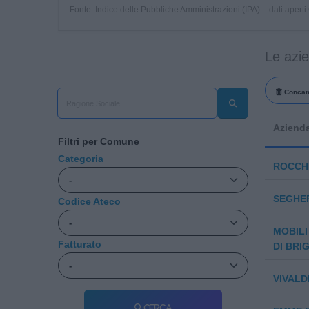
Fonte: Indice delle Pubbliche Amministrazioni (IPA) – dati apert
Le azi
Concam
Aziend
Filtri per Comune
Categoria
ROCCHI
SEGHER
Codice Ateco
MOBILI
Fatturato
DI BRI
VIVALD
Cerca