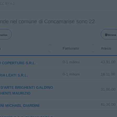
i CC BY 4.0.
ende nel comune di Concamarise sono 22
arise
Verona
a
Fatturato
Ateco
0-1 milioni
43.91.00
 COPERTURE S.R.L.
0-1 milioni
16.11.00
IA LEATI S.R.L.
 D'ARTE BRIGHENTI GALDINO
31.00.00
GHENTI MAURIZIO
81.30.00
INI MICHAEL GIARDINI