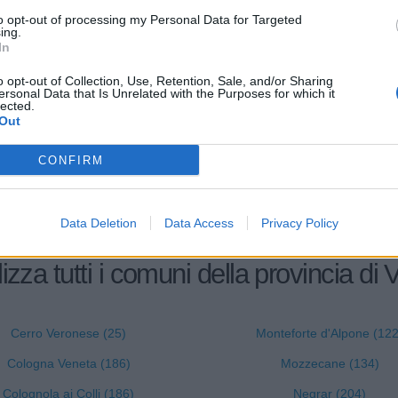
IA DEL COLORE SOCIETA' A
0-1 milioni
43.34.01
to opt-out of processing my Personal Data for Targeted
SABILITA' LIMITATA
ing.
In
25.53.00
RVICES SRLS
o opt-out of Collection, Use, Retention, Sale, and/or Sharing
ersonal Data that Is Unrelated with the Purposes for which it
lected.
A' AGRICOLA CONCAMARISE
01.47.00
Out
CONFIRM
Data Deletion
Data Access
Privacy Policy
izza tutti i comuni della provincia di
Cerro Veronese (25)
Monteforte d'Alpone (122
Cologna Veneta (186)
Mozzecane (134)
Colognola ai Colli (186)
Negrar (204)