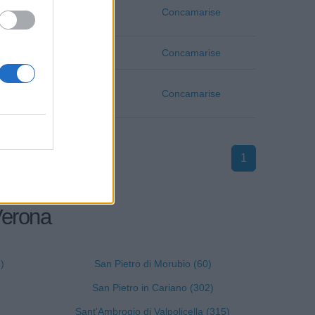
Verona
Concamarise
Verona
Concamarise
Verona
Concamarise
1
 Verona
)
San Pietro di Morubio (60)
San Pietro in Cariano (302)
Sant'Ambrogio di Valpolicella (315)