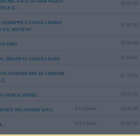
ACING S.A.S. DI GIAN PAOLO
25.53.00
O & C.
 GIUSEPPE E COGOLI MARIA
11.50.00
 S.S. SOCIETA'
25.99.30
TO GINO
31.09.50
AL DECOR DI GAZZA LAURA
IA ZANZONI SNC DI ZANZONI
47.73.10
 C.
43.39.01
U VASILE VIOREL
2-5 milioni
43.35.00
STATE SOLUTIONS S.R.L.
0-1 milioni
47.52.30
L.
 UMBERTO E F.LLI SOCIETA'