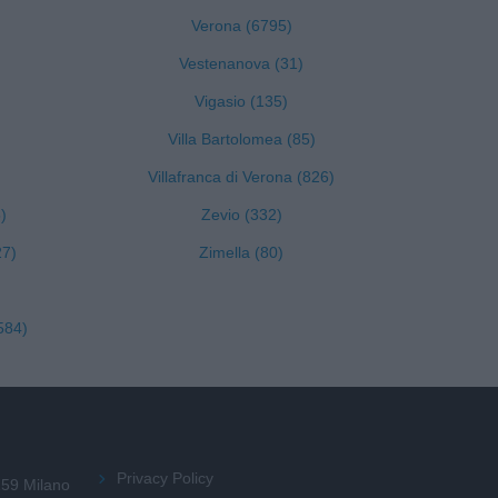
Verona (6795)
Vestenanova (31)
Vigasio (135)
Villa Bartolomea (85)
Villafranca di Verona (826)
)
Zevio (332)
27)
Zimella (80)
584)
Privacy Policy
159 Milano