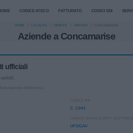
HOME
CODICE ATECO
FATTURATO
CODICI SDI
SERVI
HOME
LOCALITÀ
VENETO
VERONA
CONCAMARISE
Aziende a Concamarise
ufficiali
apitali).
 fatturazione elettronica.
CODICE IPA
C_C943
CODICE UNIVOCO (FATT. ELETTRON
UFOGAV