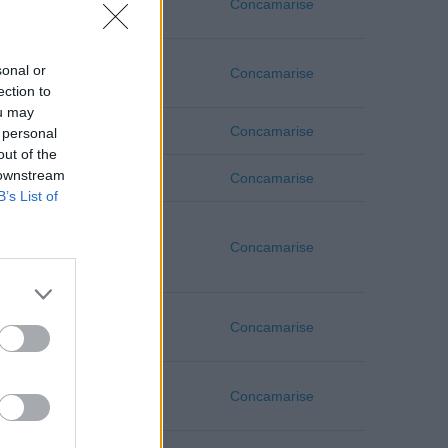
Verona
Concamarise
sonal or
Verona
Concamarise
ection to
ou may
Verona
Concamarise
 personal
out of the
 downstream
Verona
Concamarise
B’s List of
Verona
Concamarise
Verona
Concamarise
Verona
Concamarise