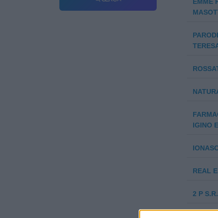
EMME R
MASOTT
PARODI
TERESA
ROSSA
NATUR
FARMAC
IGINO E
IONASC
REAL E
2 P S.R.
PARODI