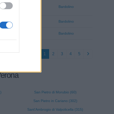
Verona
Bardolino
Verona
Bardolino
Verona
Bardolino
1
2
3
4
5
 Verona
)
San Pietro di Morubio (60)
San Pietro in Cariano (302)
Sant'Ambrogio di Valpolicella (315)