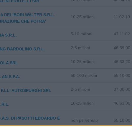
LINI FRATELLI SRL
A DELIBORI WALTER S.R.L.
10-25 milioni
11.02.10
NAZIONE CHE POTRA'
5-10 milioni
47.11.02
A S.R.L.
2-5 milioni
46.39.00
NG BARDOLINO S.R.L.
10-25 milioni
46.33.20
IOLA SRL
50-100 milioni
55.10.00
AN S.P.A.
2-5 milioni
37.00.00
 F.LLI AUTOSPURGHI SRL
10-25 milioni
46.63.00
.R.L.
S.A.S. DI PASOTTI EDOARDO E
non pervenuto
55.10.00