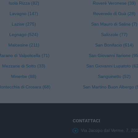
Isola Rizza (82)
Roverè Veronese (39)
Lavagno (147)
Roveredo di Guà (28)
Lazise (275)
San Mauro di Saline (7)
Legnago (524)
Salizzole (77)
Malcesine (211)
San Bonifacio (614)
arano di Valpolicella (71)
San Giovanni Ilarione (95
Mezzane di Sotto (33)
San Giovanni Lupatoto (6
Minerbe (88)
Sanguinetto (52)
ontecchia di Crosara (68)
San Martino Buon Albergo (
CONTATTACI
Via Jacopo dal Verme, 7, 20