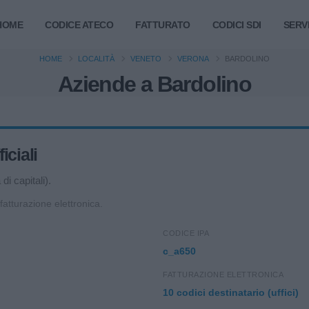
HOME
CODICE ATECO
FATTURATO
CODICI SDI
SERVI
HOME
LOCALITÀ
VENETO
VERONA
BARDOLINO
Aziende a Bardolino
iciali
i capitali).
 fatturazione elettronica.
CODICE IPA
c_a650
FATTURAZIONE ELETTRONICA
10 codici destinatario (uffici)