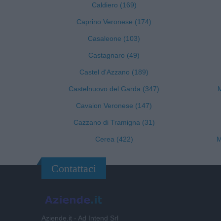
Caldiero (169)
Caprino Veronese (174)
Casaleone (103)
Castagnaro (49)
Castel d'Azzano (189)
Castelnuovo del Garda (347)
M
Cavaion Veronese (147)
Cazzano di Tramigna (31)
Cerea (422)
M
Contattaci
Aziende.it - Ad Intend Srl