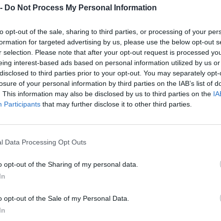
 -
Do Not Process My Personal Information
2-5 milioni
11.02.10
E LENOTTI SRL
to opt-out of the sale, sharing to third parties, or processing of your per
2-5 milioni
47.11.02
LENO SRL
formation for targeted advertising by us, please use the below opt-out s
r selection. Please note that after your opt-out request is processed y
5-10 milioni
55.30.01
NG SERENELLA SRL
eing interest-based ads based on personal information utilized by us or
disclosed to third parties prior to your opt-out. You may separately opt-
25-50 milioni
46.33.20
A DEL GARDA SPA
losure of your personal information by third parties on the IAB’s list of
. This information may also be disclosed by us to third parties on the
IA
5-10 milioni
55.10.00
L.
Participants
that may further disclose it to other third parties.
 HOTEL DI MASCANZONI MARIA
non pervenuto
55.10.00
LLA E C. S.N.C.
l Data Processing Opt Outs
non pervenuto
55.30.00
LINO TOP
o opt-out of the Sharing of my personal data.
In
10-25 milioni
46.34.10
 F.LLI ZENI S.R.L.
o opt-out of the Sale of my Personal Data.
non pervenuto
55.10.00
GO QUATTRO STAGIONI SAS
In