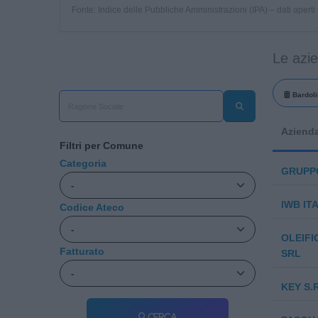
Fonte: Indice delle Pubbliche Amministrazioni (IPA) – dati apert
Le azi
Bardoli
Aziend
Filtri per Comune
Categoria
GRUPPO
IWB IT
Codice Ateco
OLEIFI
Fatturato
SRL
KEY S.R
Cerca