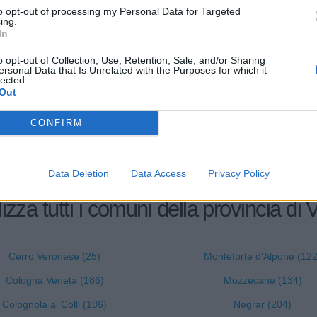
to opt-out of processing my Personal Data for Targeted
ERI RIZZARDI AZIENDA
non pervenuto
01.21.00
ing.
OLA
In
5-10 milioni
55.30.00
o opt-out of Collection, Use, Retention, Sale, and/or Sharing
CA CAMP S.R.L.
ersonal Data that Is Unrelated with the Purposes for which it
lected.
Out
1-2 milioni
52.22.09
VELA S.R.L.
CONFIRM
Data Deletion
Data Access
Privacy Policy
izza tutti i comuni della provincia di
Cerro Veronese (25)
Monteforte d'Alpone (122
Cologna Veneta (186)
Mozzecane (134)
Colognola ai Colli (186)
Negrar (204)