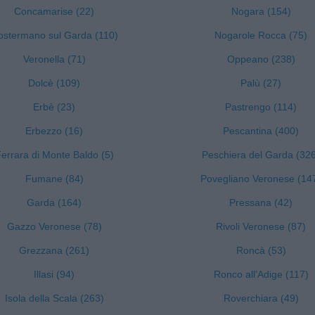
Concamarise (22)
Nogara (154)
ostermano sul Garda (110)
Nogarole Rocca (75)
Veronella (71)
Oppeano (238)
Dolcè (109)
Palù (27)
Erbè (23)
Pastrengo (114)
Erbezzo (16)
Pescantina (400)
errara di Monte Baldo (5)
Peschiera del Garda (32
Fumane (84)
Povegliano Veronese (14
Garda (164)
Pressana (42)
Gazzo Veronese (78)
Rivoli Veronese (87)
Grezzana (261)
Roncà (53)
Illasi (94)
Ronco all'Adige (117)
Isola della Scala (263)
Roverchiara (49)