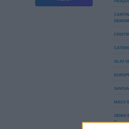
PASQUA
CANTIN
DENOMI
CRISTIN
CATERI
OLIO V
EUROPL
SAVOIA
MAC3 S
XENIA 
C.