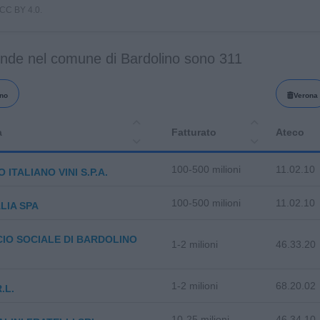
i CC BY 4.0.
ende nel comune di Bardolino sono 311
no
Verona
a
Fatturato
Ateco
100-500 milioni
11.02.10
 ITALIANO VINI S.P.A.
100-500 milioni
11.02.10
ALIA SPA
CIO SOCIALE DI BARDOLINO
1-2 milioni
46.33.20
1-2 milioni
68.20.02
.L.
10-25 milioni
46.34.10