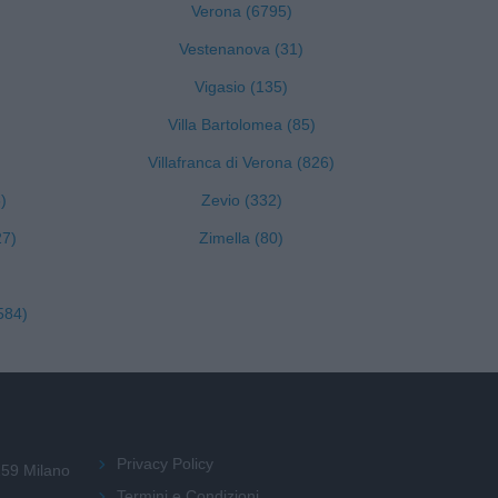
Verona (6795)
Vestenanova (31)
Vigasio (135)
Villa Bartolomea (85)
Villafranca di Verona (826)
)
Zevio (332)
27)
Zimella (80)
584)
Privacy Policy
159 Milano
Termini e Condizioni