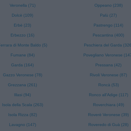
Veronella (71)
Oppeano (238)
Dolcè (109)
Palù (27)
Erbè (23)
Pastrengo (114)
Erbezzo (16)
Pescantina (400)
errara di Monte Baldo (5)
Peschiera del Garda (32
Fumane (84)
Povegliano Veronese (14
Garda (164)
Pressana (42)
Gazzo Veronese (78)
Rivoli Veronese (87)
Grezzana (261)
Roncà (53)
Illasi (94)
Ronco all'Adige (117)
Isola della Scala (263)
Roverchiara (49)
Isola Rizza (82)
Roverè Veronese (39)
Lavagno (147)
Roveredo di Guà (28)