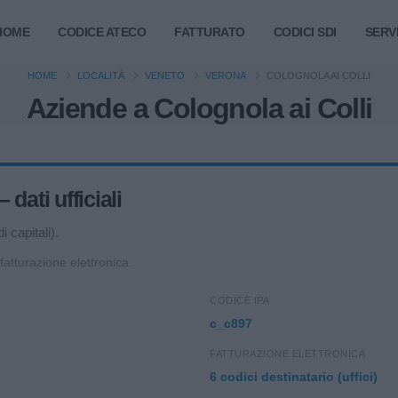
HOME
CODICE ATECO
FATTURATO
CODICI SDI
SERVI
HOME
LOCALITÀ
VENETO
VERONA
COLOGNOLA AI COLLI
Aziende a Colognola ai Colli
dati ufficiali
 capitali).
 fatturazione elettronica.
CODICE IPA
c_c897
FATTURAZIONE ELETTRONICA
6 codici destinatario (uffici)