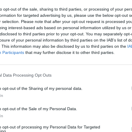
10-25 milioni
28.29.30
ERA PACKAGING S.R.L.
to opt-out of the sale, sharing to third parties, or processing of your per
formation for targeted advertising by us, please use the below opt-out s
2-5 milioni
18.14.00
HE BUSTI S.R.L.
r selection. Please note that after your opt-out request is processed y
eing interest-based ads based on personal information utilized by us or
disclosed to third parties prior to your opt-out. You may separately opt-
25-50 milioni
43.21.01
SRL
losure of your personal information by third parties on the IAB’s list of
. This information may also be disclosed by us to third parties on the
IA
5-10 milioni
25.53.00
L DIES S.R.L.
Participants
that may further disclose it to other third parties.
1-2 milioni
46.87.10
RUCIOLO SRL
l Data Processing Opt Outs
2-5 milioni
28.30.90
SRL
o opt-out of the Sharing of my personal data.
2-5 milioni
10.39.00
NE S.R.L.
In
2-5 milioni
33.20.09
ONIC SRL
o opt-out of the Sale of my Personal Data.
In
100-500 milioni
28.99.10
CONVERTING S.P.A.
to opt-out of processing my Personal Data for Targeted
ing.