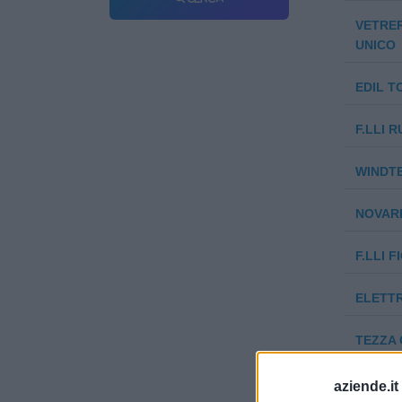
VETRER
UNICO
EDIL TO
F.LLI 
WINDT
NOVARE
F.LLI F
ELETTR
TEZZA 
FORUM 
aziende.it