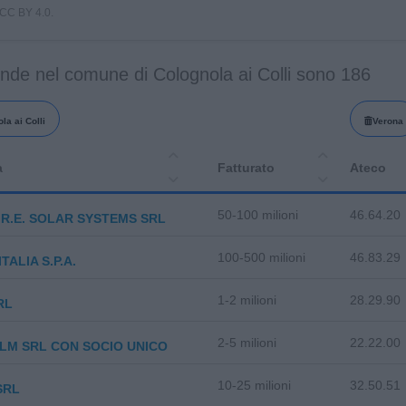
i CC BY 4.0.
nde nel comune di Colognola ai Colli sono 186
la ai Colli
Verona
a
Fatturato
Ateco
50-100 milioni
46.64.20
R.E. SOLAR SYSTEMS SRL
100-500 milioni
46.83.29
TALIA S.P.A.
1-2 milioni
28.29.90
RL
2-5 milioni
22.22.00
LM SRL CON SOCIO UNICO
10-25 milioni
32.50.51
SRL