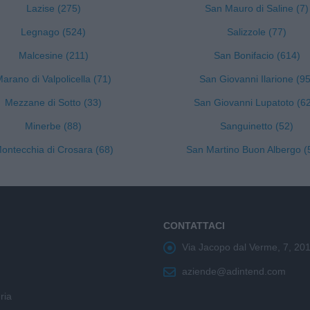
Lazise (275)
San Mauro di Saline (7)
Legnago (524)
Salizzole (77)
Malcesine (211)
San Bonifacio (614)
arano di Valpolicella (71)
San Giovanni Ilarione (95
Mezzane di Sotto (33)
San Giovanni Lupatoto (6
Minerbe (88)
Sanguinetto (52)
ontecchia di Crosara (68)
San Martino Buon Albergo (
CONTATTACI
Via Jacopo dal Verme, 7, 20
aziende@adintend.com
ria