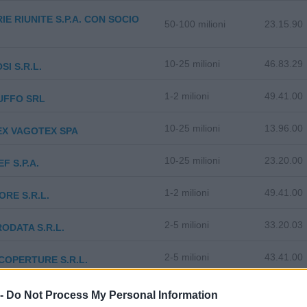
IE RIUNITE S.P.A. CON SOCIO
50-100 milioni
23.15.90
10-25 milioni
46.83.29
SI S.R.L.
1-2 milioni
49.41.00
RUFFO SRL
10-25 milioni
13.96.00
EX VAGOTEX SPA
10-25 milioni
23.20.00
F S.P.A.
1-2 milioni
49.41.00
IORE S.R.L.
2-5 milioni
33.20.03
ODATA S.R.L.
2-5 milioni
43.41.00
COPERTURE S.R.L.
0-1 milioni
46.39.00
GRISI S.R.L.
 -
Do Not Process My Personal Information