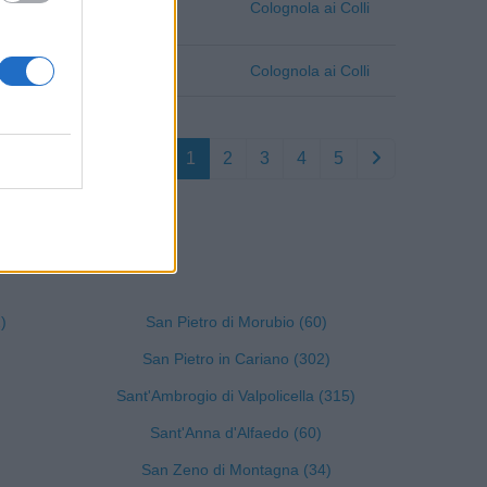
Verona
Colognola ai Colli
Verona
Colognola ai Colli
1
2
3
4
5
 Verona
)
San Pietro di Morubio (60)
San Pietro in Cariano (302)
Sant'Ambrogio di Valpolicella (315)
Sant'Anna d'Alfaedo (60)
San Zeno di Montagna (34)