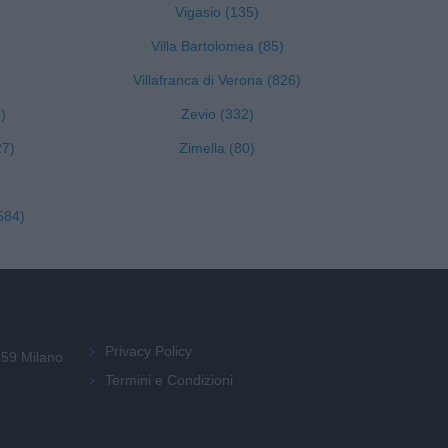
Vigasio (135)
Villa Bartolomea (85)
Villafranca di Verona (826)
)
Zevio (332)
27)
Zimella (80)
584)
Privacy Policy
159 Milano
Termini e Condizioni