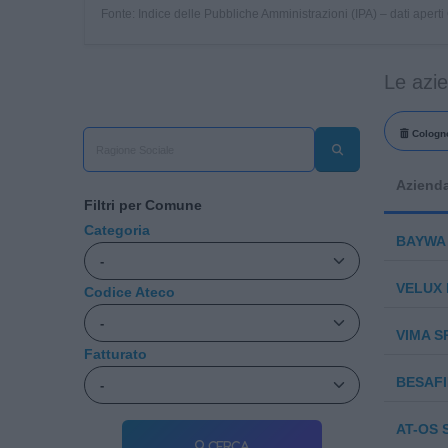
Fonte: Indice delle Pubbliche Amministrazioni (IPA) – dati apert
Le azie
Cologno
Aziend
Filtri per Comune
Categoria
BAYWA 
VELUX I
Codice Ateco
VIMA S
Fatturato
BESAFI
AT-OS 
Cerca