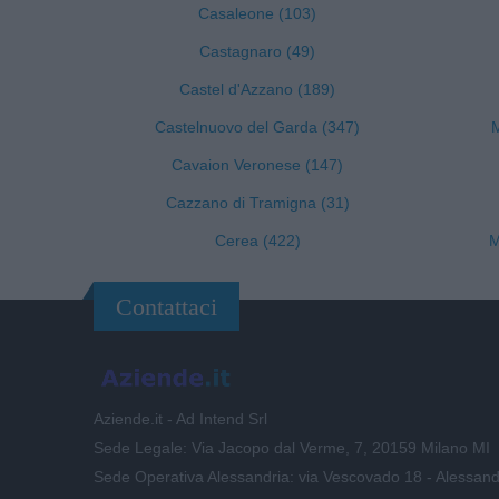
Casaleone (103)
Castagnaro (49)
Castel d'Azzano (189)
Castelnuovo del Garda (347)
M
Cavaion Veronese (147)
Cazzano di Tramigna (31)
Cerea (422)
M
Contattaci
Aziende.it - Ad Intend Srl
Sede Legale: Via Jacopo dal Verme, 7, 20159 Milano MI
Sede Operativa Alessandria: via Vescovado 18 - Alessand