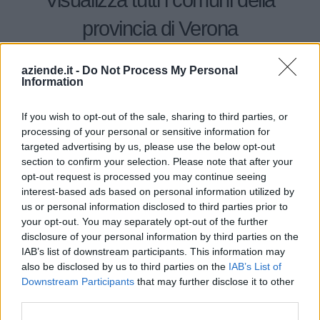
Visualizza tutti i comuni della
provincia di Verona
aziende.it -
Do Not Process My Personal
Affi (197)
Information
Albaredo d'Adige (88)
If you wish to opt-out of the sale, sharing to third parties, or
Angiari (49)
processing of your personal or sensitive information for
targeted advertising by us, please use the below opt-out
Arcole (129)
section to confirm your selection. Please note that after your
Badia Calavena (55)
opt-out request is processed you may continue seeing
interest-based ads based on personal information utilized by
Bardolino (311)
us or personal information disclosed to third parties prior to
Belfiore (71)
your opt-out. You may separately opt-out of the further
disclosure of your personal information by third parties on the
Bevilacqua (24)
IAB’s list of downstream participants. This information may
also be disclosed by us to third parties on the
IAB’s List of
Bonavigo (31)
Downstream Participants
that may further disclose it to other
Boschi Sant'Anna (22)
third parties.
Bosco Chiesanuova (67)