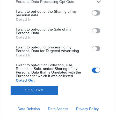
Personal Data Processing Opt Outs
Bovolone (323)
I want to opt-out of the Sharing of my
personal data.
Brentino Belluno (26)
Opted In
Brenzone sul Garda (73)
I want to opt-out of the Sale of my
Personal Data.
Bussolengo (561)
Opted In
Buttapietra (117)
I want to opt-out of processing my
Personal Data for Targeted Advertising.
Caldiero (169)
Opted In
Caprino Veronese (174)
I want to opt-out of Collection, Use,
Retention, Sale, and/or Sharing of my
Casaleone (103)
Personal Data that Is Unrelated with the
Purposes for which it was collected.
Castagnaro (49)
Opted Out
Castel d'Azzano (189)
CONFIRM
Castelnuovo del Garda (347)
Cavaion Veronese (147)
Data Deletion
Data Access
Privacy Policy
Cazzano di Tramigna (31)