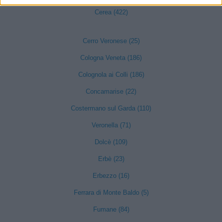
Cerea (422)
Cerro Veronese (25)
Cologna Veneta (186)
Colognola ai Colli (186)
Concamarise (22)
Costermano sul Garda (110)
Veronella (71)
Dolcè (109)
Erbè (23)
Erbezzo (16)
Ferrara di Monte Baldo (5)
Fumane (84)