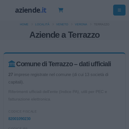
HOME
LOCALITÀ
VENETO
VERONA
TERRAZZO
Aziende a Terrazzo
Comune di Terrazzo – dati ufficiali
27
imprese registrate nel comune (di cui 13 società di
capitali).
Riferimenti ufficiali dell'ente (Indice PA), utili per PEC e
fatturazione elettronica.
CODICE FISCALE
82001090230
CODICE IPA