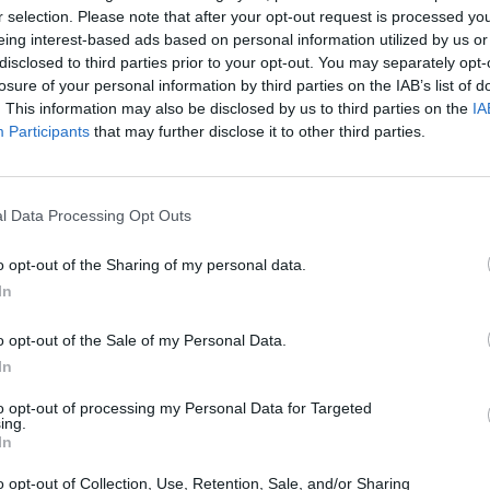
r selection. Please note that after your opt-out request is processed y
CIETA' PUBBLICA PER IL
10-25 milioni
38.21.40
eing interest-based ads based on personal information utilized by us or
ERO ED IL TRATTAMENTO
disclosed to third parties prior to your opt-out. You may separately opt-
losure of your personal information by third parties on the IAB’s list of
1-2 milioni
46.42.10
 - S.R.L.
. This information may also be disclosed by us to third parties on the
IA
Participants
that may further disclose it to other third parties.
1-2 milioni
55.20.40
RNO FIORDALISO S.R.L.
l Data Processing Opt Outs
o opt-out of the Sharing of my personal data.
In
za tutti i comuni della provincia di Al
o opt-out of the Sale of my Personal Data.
In
astelletto Monferrato (18)
Mongiardino Ligure (2)
to opt-out of processing my Personal Data for Targeted
ing.
Castelnuovo Bormida (5)
Monleale (12)
In
Castelnuovo Scrivia (82)
Montacuto (2)
o opt-out of Collection, Use, Retention, Sale, and/or Sharing