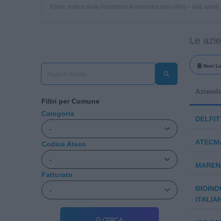
Fonte: Indice delle Pubbliche Amministrazioni (IPA) – dati apert
Le azi
Novi Li
Aziend
Filtri per Comune
Categoria
DELFITT
ATECM
Codice Ateco
MARENZ
Fatturato
BIOIND
ITALIA
Cerca