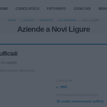
HOME
CODICE ATECO
FATTURATO
CODICI SDI
SERVI
HOME
LOCALITÀ
PIEMONTE
ALESSANDRIA
NOVI LIGURE
Aziende a Novi Ligure
fficiali
i capitali).
 fatturazione elettronica.
CODICE IPA
c_f965
FATTURAZIONE ELETTRONICA
36 codici destinatario (uffici)