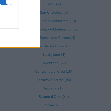
Sale (42)
San Cristoforo (3)
San Giorgio Monferrato (13)
)
San Salvatore Monferrato (62)
San Sebastiano Curone (4)
Sant'Agata Fossili (3)
Sardigliano (4)
Sarezzano (12)
Serralunga di Crea (15)
Serravalle Scrivia (95)
Sezzadio (19)
Silvano d'Orba (41)
Solero (25)