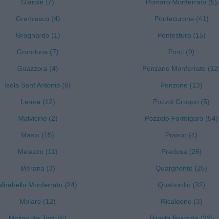
Giarole (7)
Pomaro Monferrato (5)
Gremiasco (4)
Pontecurone (41)
Grognardo (1)
Pontestura (15)
Grondona (7)
Ponti (9)
Guazzora (4)
Ponzano Monferrato (12
Isola Sant'Antonio (6)
Ponzone (13)
Lerma (12)
Pozzol Groppo (5)
Malvicino (2)
Pozzolo Formigaro (54)
Masio (15)
Prasco (4)
Melazzo (11)
Predosa (26)
Merana (3)
Quargnento (25)
Mirabello Monferrato (24)
Quattordio (32)
Molare (12)
Ricaldone (3)
Molino dei Torti (6)
Rivalta Bormida (22)