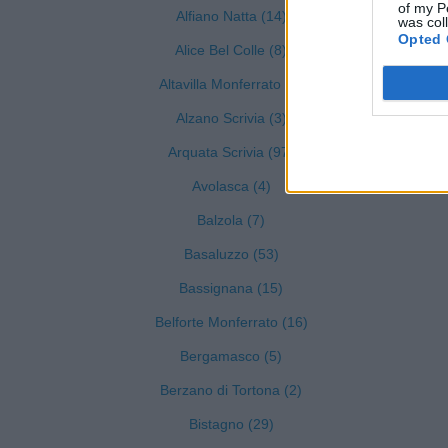
of my P
Alfiano Natta (14)
was col
Opted 
Alice Bel Colle (8)
Altavilla Monferrato (7)
Alzano Scrivia (3)
Arquata Scrivia (97)
Avolasca (4)
Balzola (7)
Basaluzzo (53)
Bassignana (15)
Belforte Monferrato (16)
Bergamasco (5)
Berzano di Tortona (2)
Bistagno (29)