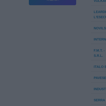
VULKAN
LEARDI 
L'ESEC
NOVILS
INTERN
F.M.T.
S.R.L.
ITALO 
PAVESE 
INDUST
SERRA 