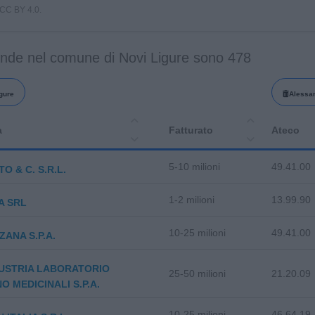
i CC BY 4.0.
ende nel comune di Novi Ligure sono 478
gure
Alessa
a
Fatturato
Ateco
5-10 milioni
49.41.00
O & C. S.R.L.
1-2 milioni
13.99.90
A SRL
10-25 milioni
49.41.00
ANA S.P.A.
USTRIA LABORATORIO
25-50 milioni
21.20.09
NO MEDICINALI S.P.A.
10-25 milioni
46.64.19