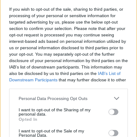
Srt Societa' Pubblica Per Il Recupero Ed Il Trattamento
If you wish to opt-out of the sale, sharing to third parties, or
risulta beneficiaria di 1 progetto finanziato con fondi europei
processing of your personal or sensitive information for
/ di coesione per un finanziamento pubblico di 351.508
targeted advertising by us, please use the below opt-out
euro (cicli di programmazione 2007-2013).
section to confirm your selection. Please note that after your
opt-out request is processed you may continue seeing
(0120000003) REALIZZAZIONE DI UN
interest-based ads based on personal information utilized by
IMPIANTO DI PRODUZIONE DI ENERGIA ELETTRICA DI
us or personal information disclosed to third parties prior to
ORIGINE FOTOVOLTAICA DA 100 kWp CONNESSO ALLA
your opt-out. You may separately opt-out of the further
RETE, AL DI SOPRA DI UNA DISCARICA
disclosure of your personal information by third parties on the
Ciclo di programmazione 2007-2013
IAB’s list of downstream participants. This information may
351.508 euro
also be disclosed by us to third parties on the
IAB’s List of
Downstream Participants
that may further disclose it to other
Fonte:
OpenCoesione
(Open Data, licenza CC BY 4.0). Ogni progetto e'
third parties.
verificabile sul portale OpenCoesione. Dati aggiornati al 2026-08-02.
Personal Data Processing Opt Outs
I want to opt-out of the Sharing of my
personal data.
Aiuti di Stato e contributi pubblici
Opted In
Srt Societa' Pubblica Per Il Recupero Ed Il Trattamento
I want to opt-out of the Sale of my
Personal Data.
risulta beneficiaria di 1 aiuto o contributo pubblico per un