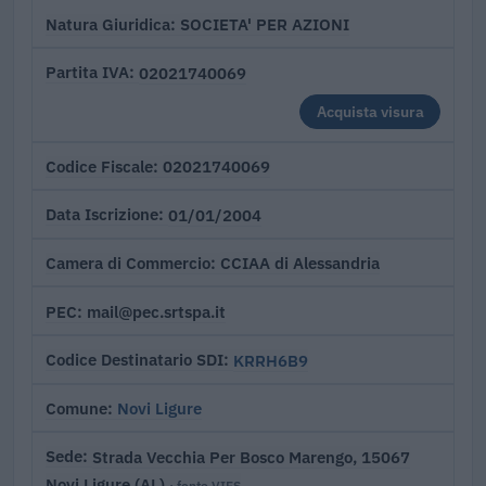
SOCIETA' PER AZIONI
Natura Giuridica
02021740069
Partita IVA
Acquista visura
02021740069
Codice Fiscale
01/01/2004
Data Iscrizione
CCIAA di Alessandria
Camera di Commercio
mail@pec.srtspa.it
PEC
KRRH6B9
Codice Destinatario SDI
Novi Ligure
Comune
Strada Vecchia Per Bosco Marengo, 15067
Sede
Novi Ligure (AL)
· fonte VIES