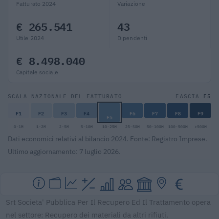
Fatturato 2024
Variazione
€ 265.541
43
Utile 2024
Dipendenti
€ 8.498.040
Capitale sociale
F5
SCALA NAZIONALE DEL FATTURATO
FASCIA
F1
F2
F3
F4
F6
F7
F8
F9
F5
0-1M
1-2M
2-5M
5-10M
10-25M
25-50M
50-100M
100-500M
>500M
Dati economici relativi al bilancio 2024. Fonte: Registro Imprese.
Ultimo aggiornamento: 7 luglio 2026.
Srt Societa' Pubblica Per Il Recupero Ed Il Trattamento opera
nel settore: Recupero dei materiali da altri rifiuti.