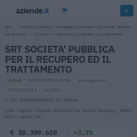
HOME
"ATTIVITÀ DI RACCOLTA, TRATTAMENTO E SMALTIMENTO DEI RIFIUTI; RECUPERO
DEI MATERIALI"
SRT SOCIETA' PUBBLICA PER IL RECUPERO ED IL TRATTAMENTO
SRT SOCIETA' PUBBLICA
PER IL RECUPERO ED IL
TRATTAMENTO
SOCIETA' PER AZIONI
Novi Ligure (AL)
ATTIVA
ATECO 38.21.4
dal 2004
P.IVA 02021740069
REA AL-219668
Sede legale: Strada Vecchia Per Bosco Marengo, 15067
Novi Ligure (AL)
€ 18.309.628
+3,7%