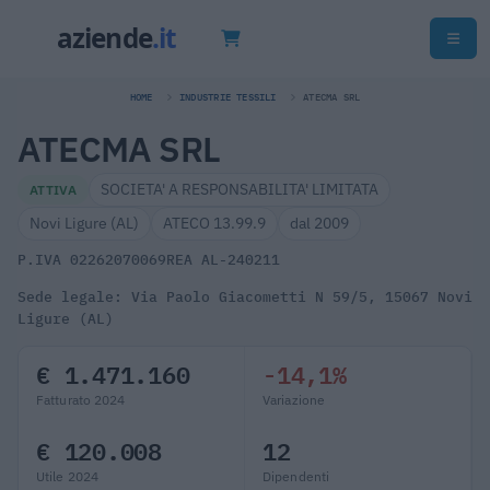
HOME
INDUSTRIE TESSILI
ATECMA SRL
ATECMA SRL
SOCIETA' A RESPONSABILITA' LIMITATA
ATTIVA
Novi Ligure (AL)
ATECO 13.99.9
dal 2009
P.IVA 02262070069
REA AL-240211
Sede legale: Via Paolo Giacometti N 59/5, 15067 Novi
Ligure (AL)
€ 1.471.160
-14,1%
Fatturato 2024
Variazione
€ 120.008
12
Utile 2024
Dipendenti