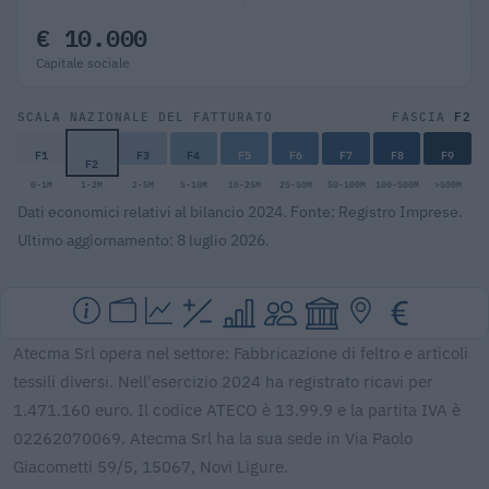
€ 10.000
Capitale sociale
F2
SCALA NAZIONALE DEL FATTURATO
FASCIA
F1
F3
F4
F5
F6
F7
F8
F9
F2
0-1M
1-2M
2-5M
5-10M
10-25M
25-50M
50-100M
100-500M
>500M
Dati economici relativi al bilancio 2024. Fonte: Registro Imprese.
Ultimo aggiornamento: 8 luglio 2026.
Atecma Srl opera nel settore: Fabbricazione di feltro e articoli
tessili diversi. Nell'esercizio 2024 ha registrato ricavi per
1.471.160 euro. Il codice ATECO è 13.99.9 e la partita IVA è
02262070069. Atecma Srl ha la sua sede in Via Paolo
Giacometti 59/5, 15067, Novi Ligure.