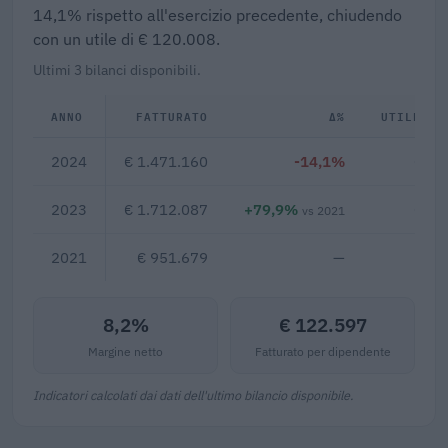
14,1% rispetto all'esercizio precedente, chiudendo
con un utile di € 120.008.
Ultimi 3 bilanci disponibili.
ANNO
FATTURATO
Δ%
UTILE/PE
2024
€ 1.471.160
-14,1%
€ 12
2023
€ 1.712.087
+79,9%
€ 18
vs 2021
2021
€ 951.679
—
8,2%
€ 122.597
Margine netto
Fatturato per dipendente
Indicatori calcolati dai dati dell'ultimo bilancio disponibile.