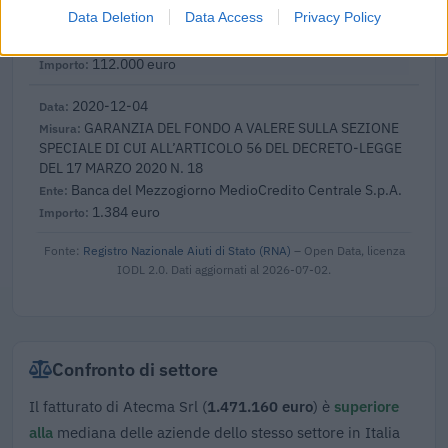
Data Deletion
Data Access
Privacy Policy
Fondo di garanzia per le piccole e medie imprese
Banca del Mezzogiorno MedioCredito Centrale S.p.A.
112.000 euro
2020-12-04
GARANZIA DEL FONDO A VALERE SULLA SEZIONE
SPECIALE DI CUI ALL’ARTICOLO 56 DEL DECRETO-LEGGE
DEL 17 MARZO 2020 N. 18
Banca del Mezzogiorno MedioCredito Centrale S.p.A.
1.384 euro
Fonte:
Registro Nazionale Aiuti di Stato (RNA)
– Open Data, licenza
IODL 2.0. Dati aggiornati al 2026-07-02.
Confronto di settore
Il fatturato di Atecma Srl (
1.471.160 euro
) è
superiore
alla
mediana delle aziende dello stesso settore in Italia