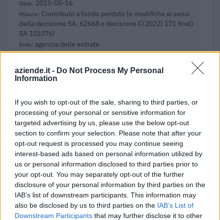
2023-05-16
Contributo a fondo perduto [e modifiche ai sensi
della decisione SA. 62668 e decisione C(2022) 171 final)
SA 101076)
agenzia delle entrate
8.243 euro
aziende.it -
Do Not Process My Personal
2023-04-18
Information
esenzioni fiscali e crediti d'imposta adottati a
seguito della crisi economica causata dall'epidemia di
If you wish to opt-out of the sale, sharing to third parties, or
COVID-19 [con mo
processing of your personal or sensitive information for
agenzia delle entrate
targeted advertising by us, please use the below opt-out
6.000 euro
section to confirm your selection. Please note that after your
opt-out request is processed you may continue seeing
2023-04-03
interest-based ads based on personal information utilized by
esenzioni fiscali e crediti d'imposta adottati a
us or personal information disclosed to third parties prior to
seguito della crisi economica causata dall'epidemia di
your opt-out. You may separately opt-out of the further
COVID-19 [con mo
disclosure of your personal information by third parties on the
agenzia delle entrate
IAB’s list of downstream participants. This information may
250 euro
also be disclosed by us to third parties on the
IAB’s List of
Downstream Participants
that may further disclose it to other