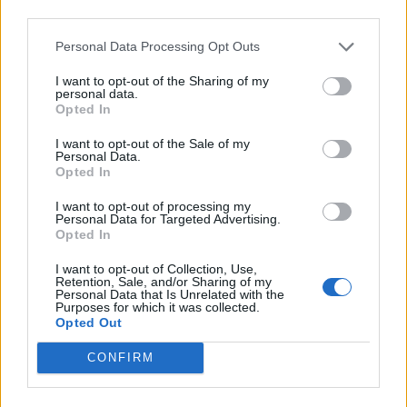
2022-02-19
third parties.
Esonero dal versamento dei contributi previdenziali
per aziende che non richiedono trattamenti di cassa
Personal Data Processing Opt Outs
integrazione
inps
I want to opt-out of the Sharing of my
personal data.
7.968 euro
Opted In
2021-11-15
I want to opt-out of the Sale of my
esenzioni fiscali e crediti d'imposta adottati a
Personal Data.
Opted In
seguito della crisi economica causata dall'epidemia di
COVID-19 [con mo
I want to opt-out of processing my
agenzia delle entrate
Personal Data for Targeted Advertising.
1.249 euro
Opted In
I want to opt-out of Collection, Use,
2021-09-30
Retention, Sale, and/or Sharing of my
GARANZIA DEL FONDO A VALERE SULLA SEZIONE
Personal Data that Is Unrelated with the
Purposes for which it was collected.
SPECIALE DI CUI ALL’ARTICOLO 56 DEL DECRETO-LEGGE
Opted Out
DEL 17 MARZO 2020 N. 18
Banca del Mezzogiorno MedioCredito Centrale S.p.A.
CONFIRM
14.343 euro
2021-03-23