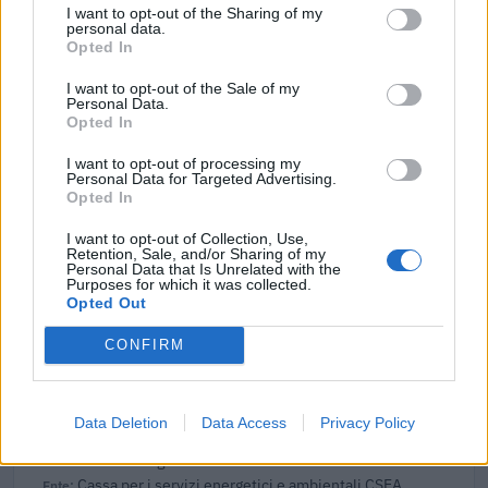
I want to opt-out of the Sharing of my
di lavoro
personal data.
Agenzia Piemonte Lavoro
Opted In
5.250 euro
I want to opt-out of the Sale of my
Personal Data.
2025-06-19
Opted In
Agevolazioni a favore delle imprese a forte
consumo di energia elettrica
I want to opt-out of processing my
Personal Data for Targeted Advertising.
Cassa per i servizi energetici e ambientali CSEA
Opted In
64.323 euro
I want to opt-out of Collection, Use,
2023-03-28
Retention, Sale, and/or Sharing of my
Personal Data that Is Unrelated with the
esenzioni fiscali e crediti d'imposta adottati a
Purposes for which it was collected.
seguito della crisi economica causata dall'epidemia di
Opted Out
COVID-19 [con mo
agenzia delle entrate
CONFIRM
133.316 euro
2023-03-24
Data Deletion
Data Access
Privacy Policy
Agevolazioni a favore delle imprese a forte
consumo di energia elettrica
Cassa per i servizi energetici e ambientali CSEA