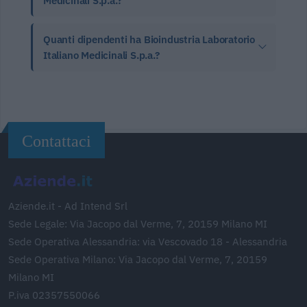
Medicinali S.p.a.?
Quanti dipendenti ha Bioindustria Laboratorio
Italiano Medicinali S.p.a.?
Contattaci
Aziende.it - Ad Intend Srl
Sede Legale: Via Jacopo dal Verme, 7, 20159 Milano MI
Sede Operativa Alessandria: via Vescovado 18 - Alessandria
Sede Operativa Milano: Via Jacopo dal Verme, 7, 20159
Milano MI
P.iva 02357550066