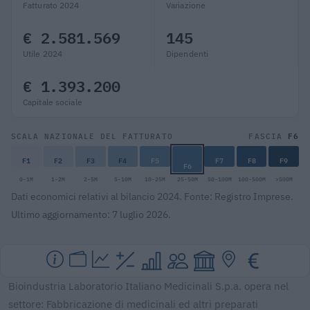
Fatturato 2024
Variazione
€ 2.581.569
145
Utile 2024
Dipendenti
€ 1.393.200
Capitale sociale
F6
SCALA NAZIONALE DEL FATTURATO
FASCIA
F1
F2
F3
F4
F5
F7
F8
F9
F6
0-1M
1-2M
2-5M
5-10M
10-25M
25-50M
50-100M
100-500M
>500M
Dati economici relativi al bilancio 2024. Fonte: Registro Imprese.
Ultimo aggiornamento: 7 luglio 2026.
Bioindustria Laboratorio Italiano Medicinali S.p.a. opera nel
settore: Fabbricazione di medicinali ed altri preparati