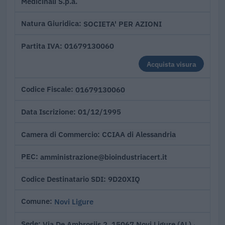
Medicinali S.p.a.
SOCIETA' PER AZIONI
Natura Giuridica
01679130060
Partita IVA
Acquista visura
01679130060
Codice Fiscale
01/12/1995
Data Iscrizione
CCIAA di Alessandria
Camera di Commercio
amministrazione@bioindustriacert.it
PEC
9D20XIQ
Codice Destinatario SDI
Novi Ligure
Comune
Via De Ambrosiis 2, 15067 Novi Ligure (AL)
Sede
·