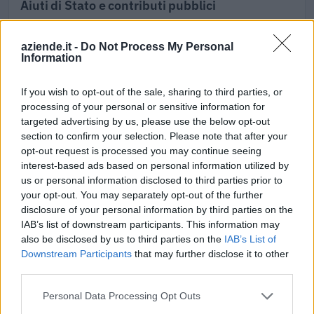
Aiuti di Stato e contributi pubblici
Bioindustria Laboratorio Italiano Medicinali S.p.a. risulta
beneficiaria di 11 aiuti o contributi pubblici per un totale di
aziende.it -
Do Not Process My Personal
Information
1.076.334 euro (2020–2026).
2026-06-09
If you wish to opt-out of the sale, sharing to third parties, or
Voucher certificazioni PMI per competitività e
processing of your personal or sensitive information for
sostenibilità
targeted advertising by us, please use the below opt-out
UNIONE REGIONALE DELLE CAMERE DI COMMERCIO
section to confirm your selection. Please note that after your
INDUSTRIA ARTIGIANATO AGRICOLTURA DEL
opt-out request is processed you may continue seeing
7.150 euro
interest-based ads based on personal information utilized by
us or personal information disclosed to third parties prior to
2026-01-21
your opt-out. You may separately opt-out of the further
Bando SWIch - Supporto alle attività di ricerca,
disclosure of your personal information by third parties on the
sviluppo, innovazione e alle fasi di industrializzazione dei
IAB’s list of downstream participants. This information may
relativi r
also be disclosed by us to third parties on the
IAB’s List of
Finpiemonte S.P.A.
Downstream Participants
that may further disclose it to other
199.122 euro
third parties.
Personal Data Processing Opt Outs
2025-10-22
Bando per l’erogazione di contributi rivolti ai datori