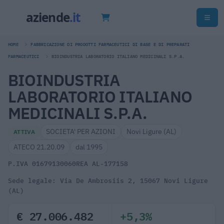
HOME
FABBRICAZIONE DI PRODOTTI FARMACEUTICI DI BASE E DI PREPARATI
FARMACEUTICI
BIOINDUSTRIA LABORATORIO ITALIANO MEDICINALI S.P.A.
BIOINDUSTRIA
LABORATORIO ITALIANO
MEDICINALI S.P.A.
SOCIETA' PER AZIONI
Novi Ligure (AL)
ATTIVA
ATECO 21.20.09
dal 1995
P.IVA 01679130060
REA AL-177158
Sede legale: Via De Ambrosiis 2, 15067 Novi Ligure
(AL)
€ 27.006.482
+5,3%