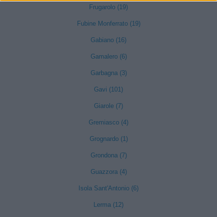
Frugarolo (19)
Fubine Monferrato (19)
Gabiano (16)
Gamalero (6)
Garbagna (3)
Gavi (101)
Giarole (7)
Gremiasco (4)
Grognardo (1)
Grondona (7)
Guazzora (4)
Isola Sant'Antonio (6)
Lerma (12)