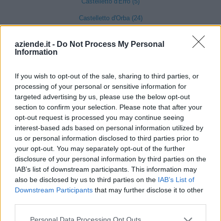
Castelletto d'Erro (5)
Castelletto d'Orba (24)
Castelletto Merli (9)
aziende.it -
Do Not Process My Personal
Information
Castelletto Monferrato (18)
If you wish to opt-out of the sale, sharing to third parties, or
Castelnuovo Bormida (5)
processing of your personal or sensitive information for
targeted advertising by us, please use the below opt-out
Castelnuovo Scrivia (82)
section to confirm your selection. Please note that after your
Castelspina (4)
opt-out request is processed you may continue seeing
interest-based ads based on personal information utilized by
Cavatore (3)
us or personal information disclosed to third parties prior to
Cella Monte (5)
your opt-out. You may separately opt-out of the further
disclosure of your personal information by third parties on the
Cereseto (5)
IAB’s list of downstream participants. This information may
also be disclosed by us to third parties on the
IAB’s List of
Cerreto Grue (1)
Downstream Participants
that may further disclose it to other
Cerrina Monferrato (15)
third parties.
Coniolo (7)
Personal Data Processing Opt Outs