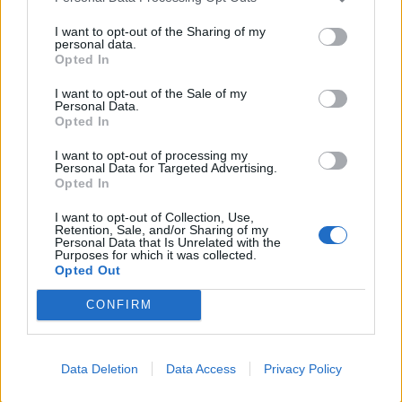
Conzano (6)
I want to opt-out of the Sharing of my
personal data.
Costa Vescovato (11)
Opted In
Cremolino (18)
I want to opt-out of the Sale of my
Personal Data.
Denice (2)
Opted In
Dernice (2)
I want to opt-out of processing my
Personal Data for Targeted Advertising.
Fabbrica Curone (4)
Opted In
Felizzano (18)
I want to opt-out of Collection, Use,
Retention, Sale, and/or Sharing of my
Fraconalto (6)
Personal Data that Is Unrelated with the
Purposes for which it was collected.
Francavilla Bisio (5)
Opted Out
Frascaro (3)
CONFIRM
Frassinello Monferrato (7)
Frassineto Po (14)
Data Deletion
Data Access
Privacy Policy
Fresonara (3)