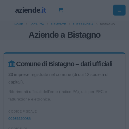
HOME
LOCALITÀ
PIEMONTE
ALESSANDRIA
BISTAGNO
Aziende a Bistagno
Comune di Bistagno – dati ufficiali
23
imprese registrate nel comune (di cui 12 società di
capitali).
Riferimenti ufficiali dell'ente (Indice PA), utili per PEC e
fatturazione elettronica.
CODICE FISCALE
00469220065
CODICE IPA