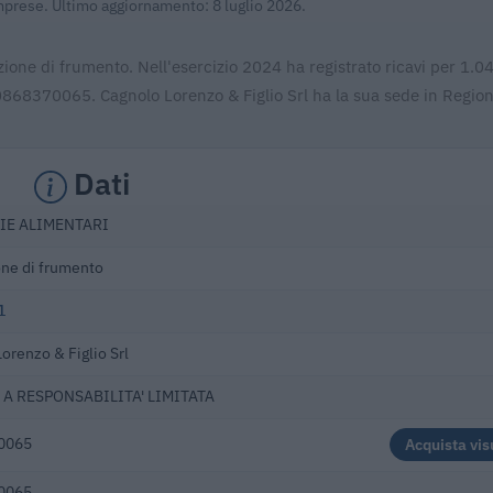
Imprese. Ultimo aggiornamento: 8 luglio 2026.
zione di frumento. Nell'esercizio 2024 ha registrato ricavi per 1.
00868370065. Cagnolo Lorenzo & Figlio Srl ha la sua sede in Region
Dati
IE ALIMENTARI
one di frumento
1
orenzo & Figlio Srl
 A RESPONSABILITA' LIMITATA
0065
Acquista vis
0065