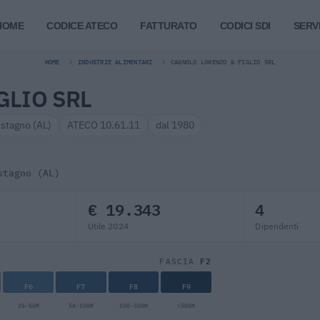
HOME
CODICE ATECO
FATTURATO
CODICI SDI
SERVI
HOME
INDUSTRIE ALIMENTARI
CAGNOLO LORENZO & FIGLIO SRL
GLIO SRL
istagno (AL)
ATECO 10.61.11
dal 1980
stagno (AL)
€ 19.343
4
Utile 2024
Dipendenti
F2
FASCIA
F6
F7
F8
F9
25-50M
50-100M
100-500M
>500M