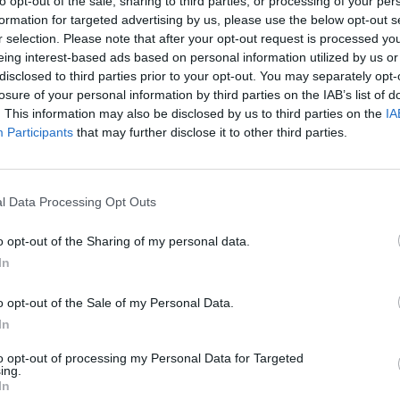
to opt-out of the sale, sharing to third parties, or processing of your per
formation for targeted advertising by us, please use the below opt-out s
€ 15.402
—
s 2021
r selection. Please note that after your opt-out request is processed y
eing interest-based ads based on personal information utilized by us or
—
—
—
disclosed to third parties prior to your opt-out. You may separately opt-
losure of your personal information by third parties on the IAB’s list of
. This information may also be disclosed by us to third parties on the
IA
€ 261.219
Participants
that may further disclose it to other third parties.
Fatturato per dipendente
l Data Processing Opt Outs
o opt-out of the Sharing of my personal data.
In
o opt-out of the Sale of my Personal Data.
 aiuti o contributi pubblici per un totale di 1.088 euro (2021–2023
In
ENTE
IM
to opt-out of processing my Personal Data for Targeted
CONCEDENTE
ing.
In
adottati a seguito della crisi economica causata
agenzia delle
827