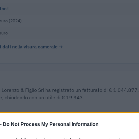
ioni
euro (2024)
euro
 i dati nella visura camerale →
 Lorenzo & Figlio Srl ha registrato un fatturato di € 1.044.877,
e, chiudendo con un utile di € 19.343.
Δ%
UTILE/PERDITA
DIPENDENTI
CAPI
 -
Do Not Process My Personal Information
8,3%
€ 19.343
4
€ 100