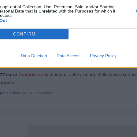
entrate
o opt-out of Collection, Use, Retention, Sale, and/or Sharing
ersonal Data that Is Unrelated with the Purposes for which it
adottati a seguito della crisi economica causata
agenzia delle
lected.
261
Out
entrate
 (RNA)
– Open Data, licenza IODL 2.0. Dati aggiornati al 2026-07-02.
CONFIRM
Data Deletion
Data Access
Privacy Policy
77 euro
) è
inferiore alla
mediana delle aziende dello stesso settore
imprese.
 per divisione ATECO e provincia.