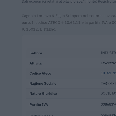
Dati economici relativi al bilancio 2024. Fonte: Registro 
Cagnolo Lorenzo & Figlio Srl opera nel settore: Lavora
euro. Il codice ATECO è 10.61.11 e la partita IVA è 
9, 15012, Bistagno.
Settore
INDUSTR
Attività
Lavorazi
Codice Ateco
10.61.1
Ragione Sociale
Cagnolo L
Natura Giuridica
SOCIETA'
Partita IVA
0086837
Codice Fiscale
0086837