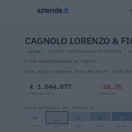
CAGNOLO LORENZO & FI
SOCIETA' A RESPONSABILITA' LIMITATA
B
ATTIVA
P.IVA 00868370065
REA AL-130712
Sede legale: Regione Torta Molino 9, 15012 Bi
€ 1.044.877
-18,3%
Fatturato 2024
Variazione
SCALA NAZIONALE DEL FATTURATO
F1
F3
F4
F5
F2
0-1M
1-2M
2-5M
5-10M
10-25M