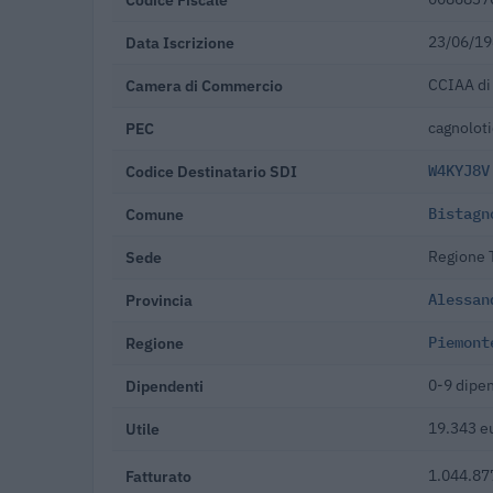
Data Iscrizione
23/06/1
Camera di Commercio
CCIAA di
PEC
cagnoloti
Codice Destinatario SDI
W4KYJ8V
Comune
Bistagn
Sede
Regione T
Provincia
Alessan
Regione
Piemont
Dipendenti
0-9 dipe
Utile
19.343 e
Fatturato
1.044.87