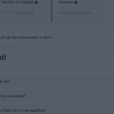
Società di Capitali
Azienda
€ 7,77 IVA inclusa
€ 3,33 IVA inclusa
tti gli altri documenti e dati
ti
io Srl?
ttiva o cessata?
Figlio Srl e cosa significa?