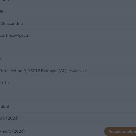
980
 Alessandria
certifica@pec.it
o
orta Molino 9, 15012 Bistagno (AL)
· fonte VIES
dria
e
ndenti
uro (2024)
7 euro (2024)
Acquista bilan