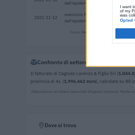
dall'epidemia di COVID-19 [con mo
I want t
of my P
esenzioni fiscali e crediti d'imposta 
was col
2021-11-12
Opted 
dall'epidemia di COVID-19 [con mo
Fonte:
Registro Nazionale Aiuti di Stato
Confronto di settore
Il fatturato di Cagnolo Lorenzo & Figlio Srl (
1.044.8
provincia di AL (
1.996.462 euro
), calcolata su 80 
Elaborazione sui bilanci depositati (Registro Imprese). Mediana
Dove si trova