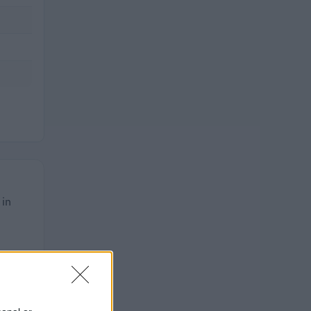
 in
TALE
.000