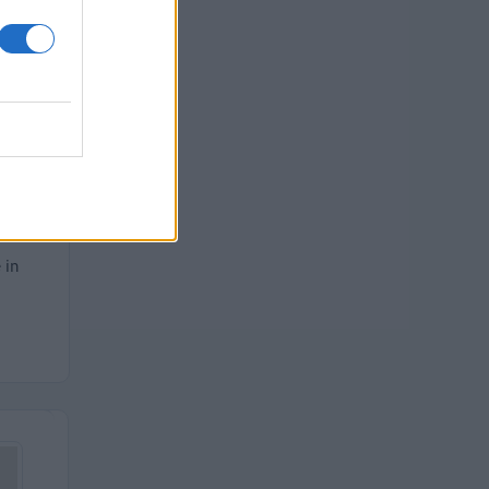
 euro
 in