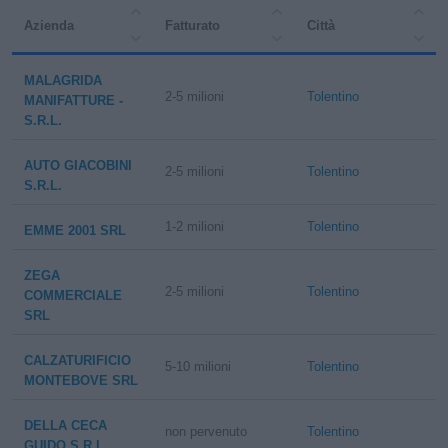
Azienda
Fatturato
Città
MALAGRIDA
2-5 milioni
Tolentino
MANIFATTURE -
S.R.L.
AUTO GIACOBINI
2-5 milioni
Tolentino
S.R.L.
1-2 milioni
Tolentino
EMME 2001 SRL
ZEGA
2-5 milioni
Tolentino
COMMERCIALE
SRL
CALZATURIFICIO
5-10 milioni
Tolentino
MONTEBOVE SRL
DELLA CECA
non pervenuto
Tolentino
GUIDO S.R.L.