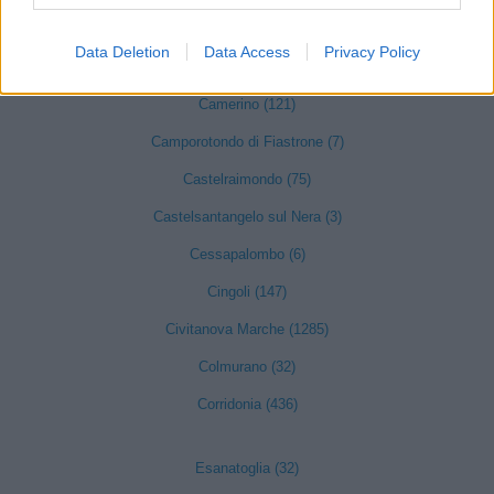
Bolognola (2)
Data Deletion
Data Access
Privacy Policy
Caldarola (34)
Camerino (121)
Camporotondo di Fiastrone (7)
Castelraimondo (75)
Castelsantangelo sul Nera (3)
Cessapalombo (6)
Cingoli (147)
Civitanova Marche (1285)
Colmurano (32)
Corridonia (436)
Esanatoglia (32)