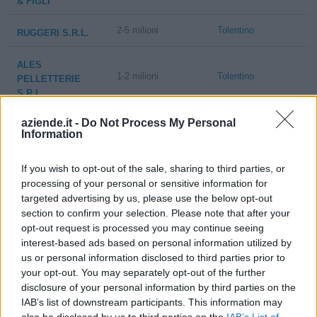
& FIGLI
2-5 milioni
Tolentino
RUGGERI S.R.L.
ALES
1-2 milioni
Tolentino
PELLETTERIE
S.R.L.
aziende.it -
Do Not Process My Personal
ARTIGIANSEMENTI
2-5 milioni
Tolentino
Information
S.R.L.
If you wish to opt-out of the sale, sharing to third parties, or
BALDASSARRI
processing of your personal or sensitive information for
LUIGI S.R.L.
2-5 milioni
Tolentino
targeted advertising by us, please use the below opt-out
SOCIETA'
section to confirm your selection. Please note that after your
UNIPERSONALE A
opt-out request is processed you may continue seeing
R.L.
interest-based ads based on personal information utilized by
us or personal information disclosed to third parties prior to
AZIENDA
your opt-out. You may separately opt-out of the further
SPECIALIZZATA
10-25 milioni
Tolentino
disclosure of your personal information by third parties on the
SETTORE
IAB’s list of downstream participants. This information may
MULTISERVIZI
SPA
also be disclosed by us to third parties on the
IAB’s List of