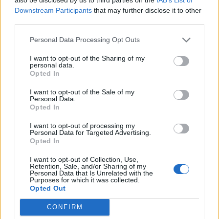
Downstream Participants
that may further disclose it to other
third parties.
PROGETTO
1-2 milioni
Tolentino
RELAX S.R.L.
Personal Data Processing Opt Outs
50-100 milioni
Tolentino
COSMARI SRL
I want to opt-out of the Sharing of my
personal data.
Opted In
1
2
3
4
5
I want to opt-out of the Sale of my
Personal Data.
Opted In
I want to opt-out of processing my
Visualizza tutti i comuni della
Personal Data for Targeted Advertising.
Opted In
provincia di Macerata
I want to opt-out of Collection, Use,
Retention, Sale, and/or Sharing of my
Personal Data that Is Unrelated with the
Purposes for which it was collected.
Apiro (28)
Opted Out
Appignano (95)
CONFIRM
Belforte del Chienti (42)