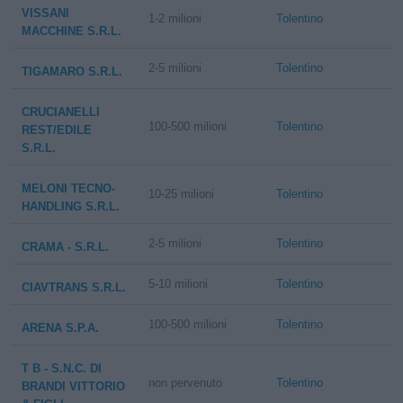
VISSANI
1-2 milioni
Tolentino
MACCHINE S.R.L.
2-5 milioni
Tolentino
TIGAMARO S.R.L.
CRUCIANELLI
100-500 milioni
Tolentino
REST/EDILE
S.R.L.
MELONI TECNO-
10-25 milioni
Tolentino
HANDLING S.R.L.
2-5 milioni
Tolentino
CRAMA - S.R.L.
5-10 milioni
Tolentino
CIAVTRANS S.R.L.
100-500 milioni
Tolentino
ARENA S.P.A.
T B - S.N.C. DI
non pervenuto
Tolentino
BRANDI VITTORIO