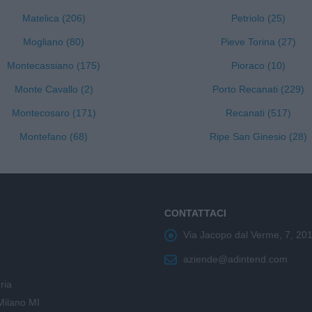
Matelica (206)
Petriolo (25)
Mogliano (80)
Pieve Torina (27)
Montecassiano (175)
Pioraco (10)
Monte Cavallo (2)
Porto Recanati (229)
Montecosaro (171)
Recanati (517)
Montefano (68)
Ripe San Ginesio (28)
CONTATTACI
Via Jacopo dal Verme, 7, 20
aziende@adintend.com
ria
Milano MI