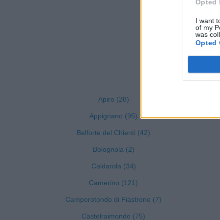
Opted 
I want t
of my P
was col
Opted 
Visuali
Apiro (28)
Appignano (95)
Belforte del Chienti (42)
Bolognola (2)
Caldarola (34)
Camerino (121)
Camporotondo di Fiastrone (7)
Castelraimondo (75)