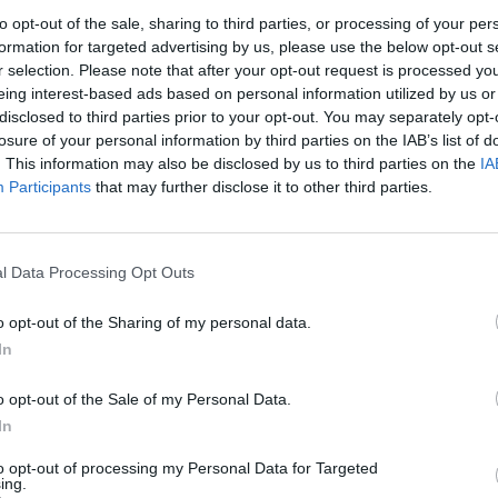
NI GIORGIO
to opt-out of the sale, sharing to third parties, or processing of your per
formation for targeted advertising by us, please use the below opt-out s
ED DATA PROCESSING SAS DI
62.01.00
r selection. Please note that after your opt-out request is processed y
ARINI EMILIANO & C.
eing interest-based ads based on personal information utilized by us or
disclosed to third parties prior to your opt-out. You may separately opt-
1-2 milioni
15.20.20
EA S.R.L.
losure of your personal information by third parties on the IAB’s list of
. This information may also be disclosed by us to third parties on the
IA
0-1 milioni
23.61.00
EDIL SRL
Participants
that may further disclose it to other third parties.
0-1 milioni
28.29.99
I S.R.L.
l Data Processing Opt Outs
CREAZIONI PUBBLICITARIE
18.12.00
 CIATTAGLIA S.
o opt-out of the Sharing of my personal data.
In
0-1 milioni
73.11.01
S.R.L.S
o opt-out of the Sale of my Personal Data.
0-1 milioni
41.00.00
GLIOLE COSTRUZIONI S.R.L.S.
In
0-1 milioni
68.20.02
to opt-out of processing my Personal Data for Targeted
 SRL
ing.