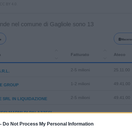
i CC BY 4.0.
ende nel comune di Gagliole sono 13
e
Macera
a
Fatturato
Ateco
2-5 milioni
25.11.00
.R.L.
1-2 milioni
49.41.00
CE GROUP
2-5 milioni
49.41.00
 SRL IN LIQUIDAZIONE
ESI MARMI DI PALAZZESI
23.70.10
ANDO & FIGLIO SNC
 -
Do Not Process My Personal Information
11.11.00