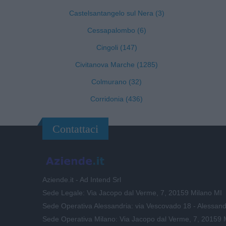
Castelsantangelo sul Nera (3)
Cessapalombo (6)
Cingoli (147)
Civitanova Marche (1285)
Colmurano (32)
Corridonia (436)
Contattaci
Aziende.it - Ad Intend Srl
Sede Legale: Via Jacopo dal Verme, 7, 20159 Milano MI
Sede Operativa Alessandria: via Vescovado 18 - Alessand
Sede Operativa Milano: Via Jacopo dal Verme, 7, 20159 