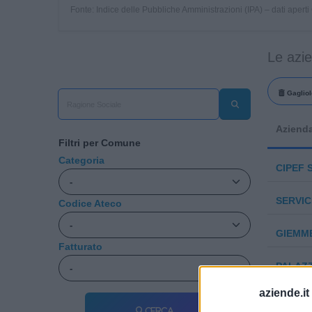
Fonte: Indice delle Pubbliche Amministrazioni (IPA) – dati apert
Le azi
Gagliol
Aziend
Filtri per Comune
Categoria
CIPEF S
SERVI
Codice Ateco
GIEMME
Fatturato
PALAZZ
FERDIN
aziende.it
Cerca