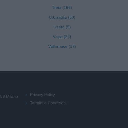
Treia (166)
Urbisaglia (50)
Ussita (9)
Visso (24)
Valfornace (17)
Privacy Policy
159 Milano
Termini e Condizioni