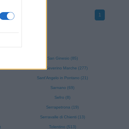
1
Macerata
San Ginesio (85)
San Severino Marche (277)
Sant'Angelo in Pontano (21)
Sarnano (69)
Sefro (8)
Serrapetrona (19)
Serravalle di Chienti (13)
)
Tolentino (513)