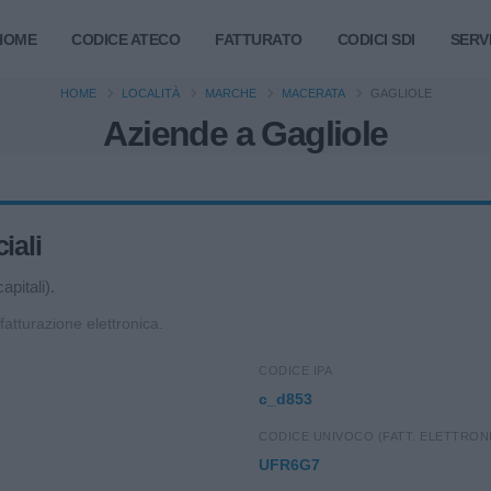
HOME
CODICE ATECO
FATTURATO
CODICI SDI
SERVI
HOME
LOCALITÀ
MARCHE
MACERATA
GAGLIOLE
Aziende a Gagliole
iali
apitali).
 fatturazione elettronica.
CODICE IPA
c_d853
CODICE UNIVOCO (FATT. ELETTRON
UFR6G7