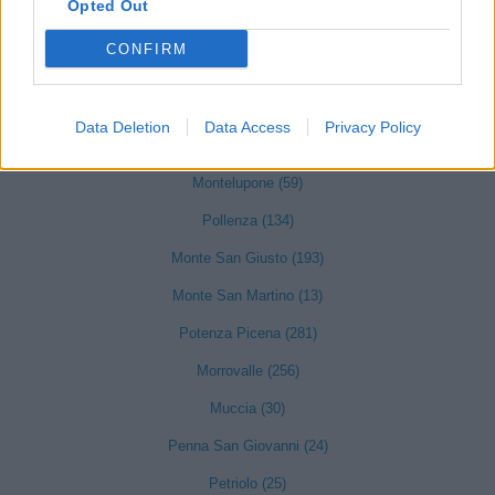
Opted Out
Montecassiano (175)
Monte Cavallo (2)
CONFIRM
Montecosaro (171)
Montefano (68)
Data Deletion
Data Access
Privacy Policy
Montelupone (59)
Pollenza (134)
Monte San Giusto (193)
Monte San Martino (13)
Potenza Picena (281)
Morrovalle (256)
Muccia (30)
Penna San Giovanni (24)
Petriolo (25)