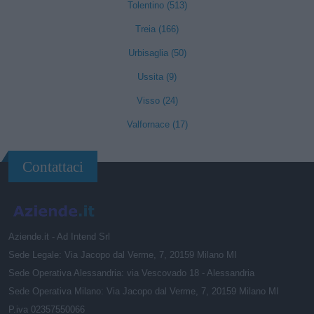
Tolentino (513)
Treia (166)
Urbisaglia (50)
Ussita (9)
Visso (24)
Valfornace (17)
Contattaci
Aziende.it - Ad Intend Srl
Sede Legale: Via Jacopo dal Verme, 7, 20159 Milano MI
Sede Operativa Alessandria: via Vescovado 18 - Alessandria
Sede Operativa Milano: Via Jacopo dal Verme, 7, 20159 Milano MI
P.iva 02357550066