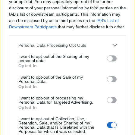
your opt-out. You may separately opt-out of the further
Colmurano (32)
disclosure of your personal information by third parties on the
IAB’s list of downstream participants. This information may
Corridonia (436)
also be disclosed by us to third parties on the
IAB’s List of
Downstream Participants
that may further disclose it to other
third parties.
Esanatoglia (32)
Fiastra (10)
Personal Data Processing Opt Outs
Poggio San Vicino (1)
I want to opt-out of the Sharing of my
personal data.
Fiuminata (14)
Opted In
Gagliole (13)
I want to opt-out of the Sale of my
Personal Data.
Gualdo (18)
Opted In
Loro Piceno (46)
I want to opt-out of processing my
Personal Data for Targeted Advertising.
Macerata (1016)
Opted In
Matelica (206)
I want to opt-out of Collection, Use,
Retention, Sale, and/or Sharing of my
Mogliano (80)
Personal Data that Is Unrelated with the
Purposes for which it was collected.