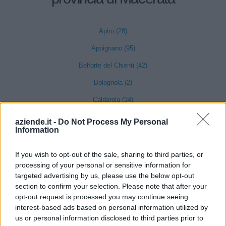
Apiro (28)
Appignano (95)
Belforte del Chienti (42)
Bolognola (2)
Caldarola (34)
Camerino (121)
aziende.it -
Do Not Process My Personal
Information
Camporotondo di Fiastrone (7)
Castelraimondo (75)
If you wish to opt-out of the sale, sharing to third parties, or
processing of your personal or sensitive information for
Castelsantangelo sul Nera (3)
targeted advertising by us, please use the below opt-out
Cessapalombo (6)
section to confirm your selection. Please note that after your
opt-out request is processed you may continue seeing
Cingoli (147)
interest-based ads based on personal information utilized by
us or personal information disclosed to third parties prior to
Civitanova Marche (1285)