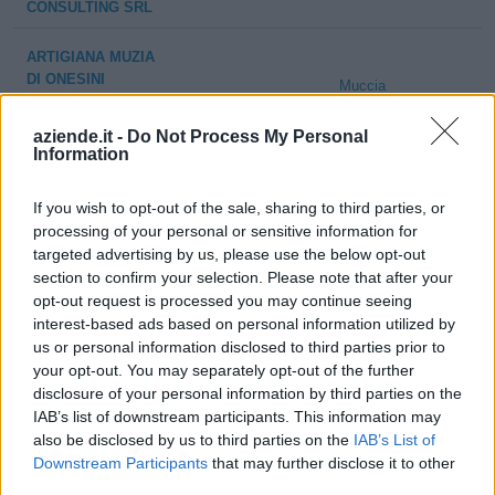
CONSULTING SRL
ARTIGIANA MUZIA
DI ONESINI
Muccia
CARLO & C.
S.A.S.
aziende.it -
Do Not Process My Personal
Information
FONDAZIONE
Muccia
EREMO BEATO
If you wish to opt-out of the sale, sharing to third parties, or
RIZZERIO
processing of your personal or sensitive information for
targeted advertising by us, please use the below opt-out
CODA DI MUCCIA
1-2 milioni
Muccia
section to confirm your selection. Please note that after your
S.R.L.
opt-out request is processed you may continue seeing
interest-based ads based on personal information utilized by
COSTRUZIONI
us or personal information disclosed to third parties prior to
RESPARAMBIA
0-1 milioni
Muccia
your opt-out. You may separately opt-out of the further
PAOLO & GIULIO
disclosure of your personal information by third parties on the
SRL
IAB’s list of downstream participants. This information may
also be disclosed by us to third parties on the
IAB’s List of
0-1 milioni
Muccia
DUE M & G SRL
Downstream Participants
that may further disclose it to other
third parties.