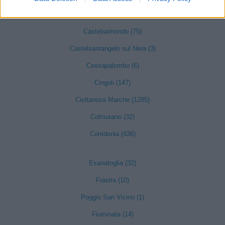
Camporotondo di Fiastrone (7)
Castelraimondo (75)
Castelsantangelo sul Nera (3)
Cessapalombo (6)
Cingoli (147)
Civitanova Marche (1285)
Colmurano (32)
Corridonia (436)
Esanatoglia (32)
Fiastra (10)
Poggio San Vicino (1)
Fiuminata (14)