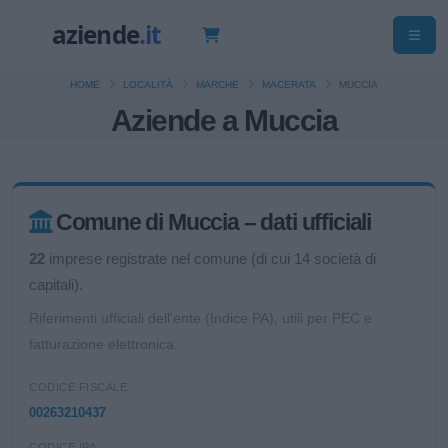
HOME
LOCALITÀ
MARCHE
MACERATA
MUCCIA
Aziende a Muccia
Comune di Muccia – dati ufficiali
22
imprese registrate nel comune (di cui 14 società di
capitali).
Riferimenti ufficiali dell'ente (Indice PA), utili per PEC e
fatturazione elettronica.
CODICE FISCALE
00263210437
CODICE IPA