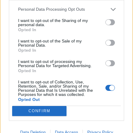
0-1 milioni
Muccia
RENTAL CAR SRL
Personal Data Processing Opt Outs
I want to opt-out of the Sharing of my
personal data.
1
2
Opted In
I want to opt-out of the Sale of my
Personal Data.
Visualizza tutti i comuni della
Opted In
provincia di Macerata
I want to opt-out of processing my
Personal Data for Targeted Advertising.
Opted In
Apiro (28)
I want to opt-out of Collection, Use,
Retention, Sale, and/or Sharing of my
Personal Data that Is Unrelated with the
Appignano (95)
Purposes for which it was collected.
Opted Out
Belforte del Chienti (42)
CONFIRM
Bolognola (2)
Caldarola (34)
Camerino (121)
Data Deletion
Data Access
Privacy Policy