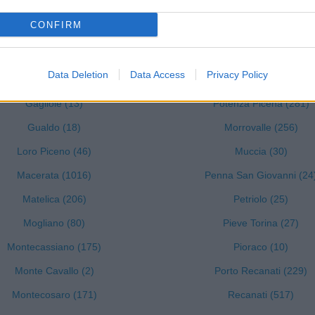
Esanatoglia (32)
Montelupone (59)
CONFIRM
Fiastra (10)
Pollenza (134)
Poggio San Vicino (1)
Monte San Giusto (193)
Data Deletion
Data Access
Privacy Policy
Fiuminata (14)
Monte San Martino (13)
Gagliole (13)
Potenza Picena (281)
Gualdo (18)
Morrovalle (256)
Loro Piceno (46)
Muccia (30)
Macerata (1016)
Penna San Giovanni (24
Matelica (206)
Petriolo (25)
Mogliano (80)
Pieve Torina (27)
Montecassiano (175)
Pioraco (10)
Monte Cavallo (2)
Porto Recanati (229)
Montecosaro (171)
Recanati (517)