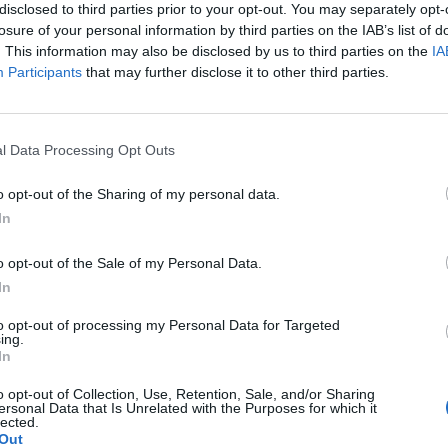
NI FABIO
disclosed to third parties prior to your opt-out. You may separately opt-
losure of your personal information by third parties on the IAB’s list of
ONE TARTUFI SOCIETA'
. This information may also be disclosed by us to third parties on the
IA
11.14.00
LA S.S.
Participants
that may further disclose it to other third parties.
0-1 milioni
30.11.02
OOD S.R.L.
l Data Processing Opt Outs
0-1 milioni
41.00.00
TRUZIONI SRLS
o opt-out of the Sharing of my personal data.
BOTTICELLI - PIEROZZI - TESTA
0-1 milioni
46.34.10
In
o opt-out of the Sale of my Personal Data.
In
to opt-out of processing my Personal Data for Targeted
ing.
In
zza tutti i comuni della provincia di 
o opt-out of Collection, Use, Retention, Sale, and/or Sharing
ersonal Data that Is Unrelated with the Purposes for which it
lected.
Out