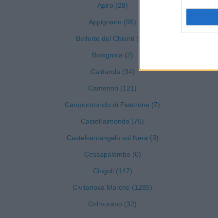
Apiro (28)
Appignano (95)
Belforte del Chienti (42)
Bolognola (2)
Caldarola (34)
Camerino (121)
Camporotondo di Fiastrone (7)
Castelraimondo (75)
Castelsantangelo sul Nera (3)
Cessapalombo (6)
Cingoli (147)
Civitanova Marche (1285)
Colmurano (32)