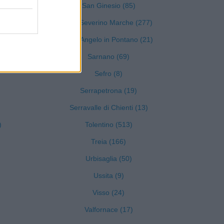
San Ginesio (85)
San Severino Marche (277)
Sant'Angelo in Pontano (21)
Sarnano (69)
Sefro (8)
Serrapetrona (19)
Serravalle di Chienti (13)
)
Tolentino (513)
Treia (166)
Urbisaglia (50)
Ussita (9)
Visso (24)
Valfornace (17)