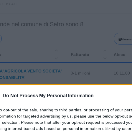
i CC BY 4.0.
ende nel comune di Sefro sono 8
Macera
a
Fatturato
Ateco
A' AGRICOLA VENTO SOCIETA'
0-1 milioni
10.11.00
ONSABILITA'
RICOLA TROTICOLTURA EREDE
32.20.00
 -
Do Not Process My Personal Information
SILVIO DI ROSSI NICCOLA
to opt-out of the sale, sharing to third parties, or processing of your per
A AGRICOLA MIDEI DI MIDEI
11.11.00
formation for targeted advertising by us, please use the below opt-out s
O
r selection. Please note that after your opt-out request is processed y
eing interest-based ads based on personal information utilized by us or
41.20.00