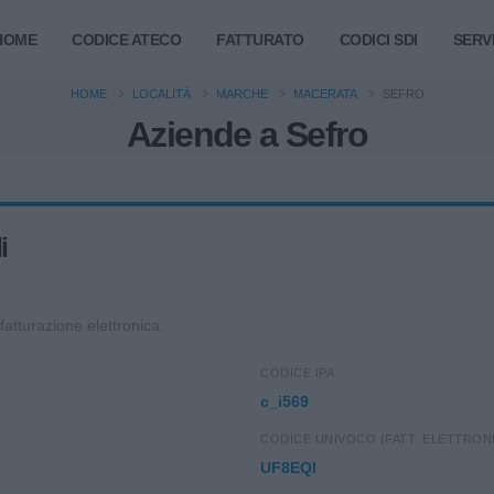
HOME
CODICE ATECO
FATTURATO
CODICI SDI
SERVI
HOME
LOCALITÀ
MARCHE
MACERATA
SEFRO
Aziende a Sefro
i
 fatturazione elettronica.
CODICE IPA
c_i569
CODICE UNIVOCO (FATT. ELETTRON
UF8EQI