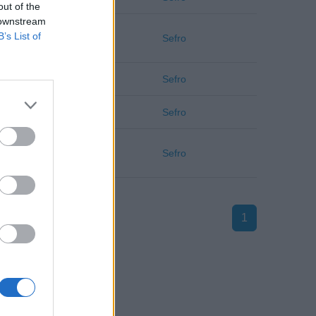
out of the
 downstream
B’s List of
Macerata
Sefro
Macerata
Sefro
Macerata
Sefro
Macerata
Sefro
1
Macerata