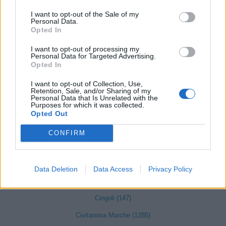
I want to opt-out of the Sale of my
Personal Data.
Apiro (28)
Opted In
Appignano (95)
I want to opt-out of processing my
Personal Data for Targeted Advertising.
Belforte del Chienti (42)
Opted In
Bolognola (2)
I want to opt-out of Collection, Use,
Retention, Sale, and/or Sharing of my
Caldarola (34)
Personal Data that Is Unrelated with the
Purposes for which it was collected.
Camerino (121)
Opted Out
Camporotondo di Fiastrone (7)
CONFIRM
Castelraimondo (75)
Castelsantangelo sul Nera (3)
Data Deletion
Data Access
Privacy Policy
Cessapalombo (6)
Cingoli (147)
Civitanova Marche (1285)