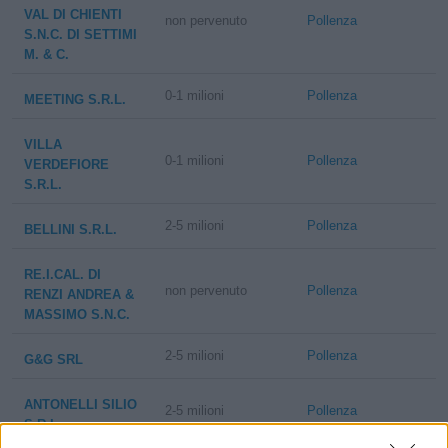
VAL DI CHIENTI
non pervenuto
Pollenza
S.N.C. DI SETTIMI
M. & C.
0-1 milioni
Pollenza
MEETING S.R.L.
VILLA
0-1 milioni
Pollenza
VERDEFIORE
S.R.L.
2-5 milioni
Pollenza
BELLINI S.R.L.
RE.I.CAL. DI
non pervenuto
Pollenza
RENZI ANDREA &
MASSIMO S.N.C.
2-5 milioni
Pollenza
G&G SRL
ANTONELLI SILIO
2-5 milioni
Pollenza
S.R.L.