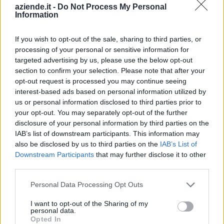
aziende.it -
Do Not Process My Personal
SCANDIA
Information
2-5 milioni
Pollenza
MARCHE
SERVICE S.R.L.
If you wish to opt-out of the sale, sharing to third parties, or
processing of your personal or sensitive information for
GRAZIOSI
2-5 milioni
Pollenza
targeted advertising by us, please use the below opt-out
SANDRO S.R.L.
section to confirm your selection. Please note that after your
opt-out request is processed you may continue seeing
FORMA ITALIA
10-25 milioni
Pollenza
interest-based ads based on personal information utilized by
S.R.L.
us or personal information disclosed to third parties prior to
your opt-out. You may separately opt-out of the further
0-1 milioni
Pollenza
OLTREMODO SRL
disclosure of your personal information by third parties on the
IAB’s list of downstream participants. This information may
also be disclosed by us to third parties on the
IAB’s List of
Downstream Participants
that may further disclose it to other
1
2
3
4
5
third parties.
Personal Data Processing Opt Outs
Visualizza tutti i comuni della
I want to opt-out of the Sharing of my
personal data.
provincia di Macerata
Opted In