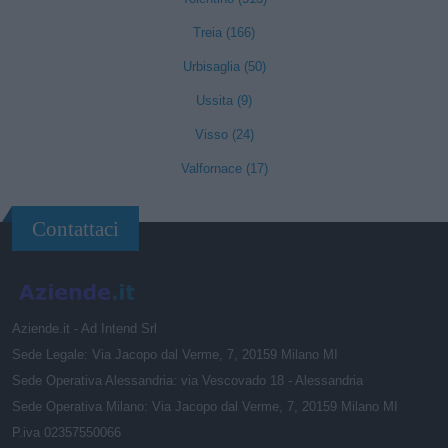
Treia (166)
Urbisaglia (50)
Ussita (9)
Visso (24)
Valfornace (17)
Contattaci
Aziende.it - Ad Intend Srl
Sede Legale: Via Jacopo dal Verme, 7, 20159 Milano MI
Sede Operativa Alessandria: via Vescovado 18 - Alessandria
Sede Operativa Milano: Via Jacopo dal Verme, 7, 20159 Milano MI
P.iva 02357550066