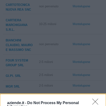
CARTOTECNICA
non pervenuto
Montelupone
NUOVA REA SNC
CARTIERA
10-25 milioni
Montelupone
MARCHIGIANA
S.R.L.
BIANCHINI
non pervenuto
Montelupone
CLAUDIO, MAURO
E MASSIMO SNC
FOUR SYSTEM
2-5 milioni
Montelupone
GROUP SRL
2-5 milioni
Montelupone
GI.PI. SRL
2-5 milioni
Montelupone
MGR SRL
2-5 milioni
Montelupone
NEW GIAMAR SRL
aziende.it -
Do Not Process My Personal