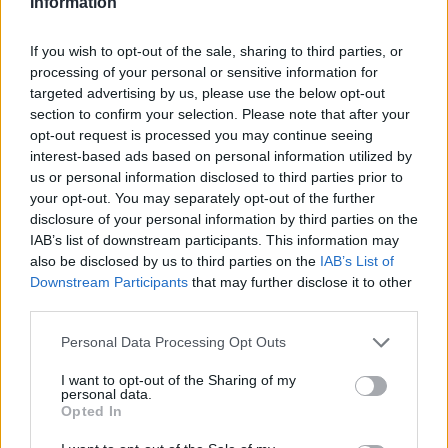
Information
CEM DI ELISEI
1-2 milioni
Montelupone
CARLO & C. SRL
If you wish to opt-out of the sale, sharing to third parties, or
2-5 milioni
Montelupone
processing of your personal or sensitive information for
TP SRL
targeted advertising by us, please use the below opt-out
section to confirm your selection. Please note that after your
ISOLA BONTEMPI
0-1 milioni
Montelupone
opt-out request is processed you may continue seeing
SRL
interest-based ads based on personal information utilized by
us or personal information disclosed to third parties prior to
0-1 milioni
Montelupone
MOXAA S.R.L.
your opt-out. You may separately opt-out of the further
disclosure of your personal information by third parties on the
IAB’s list of downstream participants. This information may
1
2
3
also be disclosed by us to third parties on the
IAB’s List of
Downstream Participants
that may further disclose it to other
third parties.
Visualizza tutti i comuni della
Personal Data Processing Opt Outs
provincia di Macerata
I want to opt-out of the Sharing of my
personal data.
Opted In
Apiro (28)