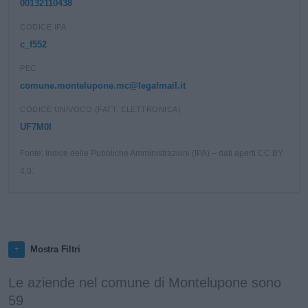
00132110438
CODICE IPA
c_f552
PEC
comune.montelupone.mc@legalmail.it
CODICE UNIVOCO (FATT. ELETTRONICA)
UF7M0I
Fonte: Indice delle Pubbliche Amministrazioni (IPA) – dati aperti CC BY
4.0.
Mostra Filtri
Le aziende nel comune di Montelupone sono
59