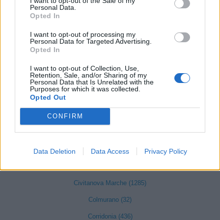
I want to opt-out of the Sale of my
Personal Data.
Opted In
Appignano (95)
Belforte del Chienti (42)
I want to opt-out of processing my
Personal Data for Targeted Advertising.
Opted In
Bolognola (2)
Caldarola (34)
I want to opt-out of Collection, Use,
Retention, Sale, and/or Sharing of my
Personal Data that Is Unrelated with the
Camerino (121)
Purposes for which it was collected.
Opted Out
Camporotondo di Fiastrone (7)
CONFIRM
Castelraimondo (75)
Castelsantangelo sul Nera (3)
Cessapalombo (6)
Data Deletion
Data Access
Privacy Policy
Cingoli (147)
Civitanova Marche (1285)
Colmurano (32)
Corridonia (436)