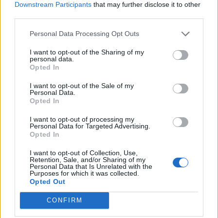
Downstream Participants
that may further disclose it to other
EDILCASTELLO
third parties.
SOCIETA' A
0-1 milioni
Serrapetrona
RESPONSABILITA'
Personal Data Processing Opt Outs
LIMITATA
I want to opt-out of the Sharing of my
personal data.
Opted In
1
I want to opt-out of the Sale of my
Personal Data.
Opted In
Visualizza tutti i comuni della
I want to opt-out of processing my
Personal Data for Targeted Advertising.
Opted In
provincia di Macerata
I want to opt-out of Collection, Use,
Retention, Sale, and/or Sharing of my
Personal Data that Is Unrelated with the
Apiro (28)
Purposes for which it was collected.
Opted Out
Appignano (95)
CONFIRM
Belforte del Chienti (42)