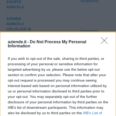
Serrapetrona
SOCIETA'
AGRICOLA
AZIENDA
AGRICOLA
COLLELUCE DI
Serrapetrona
MALAVOLTA
FRANCA & C.
aziende.it -
Do Not Process My Personal
SOC.
Information
HOTEL FERRANTI
If you wish to opt-out of the sale, sharing to third parties, or
Serrapetrona
DI FERRANTI
processing of your personal or sensitive information for
MICHELE
targeted advertising by us, please use the below opt-out
section to confirm your selection. Please note that after your
GIULIO
opt-out request is processed you may continue seeing
MARAVIGLIA DI
Serrapetrona
interest-based ads based on personal information utilized by
MARAVIGLIA
us or personal information disclosed to third parties prior to
SAURO
your opt-out. You may separately opt-out of the further
disclosure of your personal information by third parties on the
EGM SRL
0-1 milioni
Serrapetrona
IAB’s list of downstream participants. This information may
UNIPERSONALE
also be disclosed by us to third parties on the
IAB’s List of