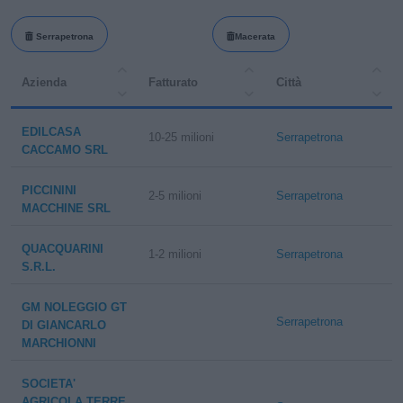
Serrapetrona
Macerata
Azienda
Fatturato
Città
EDILCASA
10-25 milioni
Serrapetrona
CACCAMO SRL
PICCININI
2-5 milioni
Serrapetrona
MACCHINE SRL
QUACQUARINI
1-2 milioni
Serrapetrona
S.R.L.
GM NOLEGGIO GT
Serrapetrona
DI GIANCARLO
MARCHIONNI
SOCIETA'
AGRICOLA TERRE