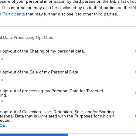
losure of your personal information by third parties on the IAB’s list of
A' AGRICOLA LORENZOTTI DI
. This information may also be disclosed by us to third parties on the
IA
non pervenuto
14.10.00
OTTI FRANCESCO & C.
Participants
that may further disclose it to other third parties.
2-5 milioni
61.90.10
 S.R.L.
l Data Processing Opt Outs
10-25 milioni
28.99.99
TOMAZIONI S.R.L.
o opt-out of the Sharing of my personal data.
1-2 milioni
10.73.00
FRESCA DA KATTY S.R.L.
In
RREDO DI PITTORI ALBERTO E
o opt-out of the Sale of my Personal Data.
non pervenuto
31.00.00
ARIA S.N.C.
In
10-25 milioni
10.39.00
to opt-out of processing my Personal Data for Targeted
SRL
ing.
In
2-5 milioni
47.72.10
CIO & INVESTIMENTI SRL
o opt-out of Collection, Use, Retention, Sale, and/or Sharing
ersonal Data that Is Unrelated with the Purposes for which it
0-1 milioni
46.45.00
EI SRL
lected.
Out
0-1 milioni
33.12.99
NA MECCANICA T.R.B. SRL