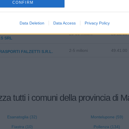
CONFIRM
 ALIMENTARE DI MANFREDO
10-25 milioni
10.73.00
I & C. S.R.L.
Data Deletion
Data Access
Privacy Policy
IO MERLONI PRESSURE
25-50 milioni
25.22.00
S SRL
2-5 milioni
49.41.00
ASPORTI FALZETTI S.R.L.
zza tutti i comuni della provincia di 
Esanatoglia (32)
Montelupone (59)
Fiastra (10)
Pollenza (134)