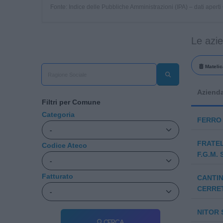
Fonte: Indice delle Pubbliche Amministrazioni (IPA) – dati apert
Le azi
Matelic
Aziend
Filtri per Comune
Categoria
FERRO 
FRATEL
Codice Ateco
F.G.M. 
Fatturato
CANTIN
CERRET
NITOR S
Cerca