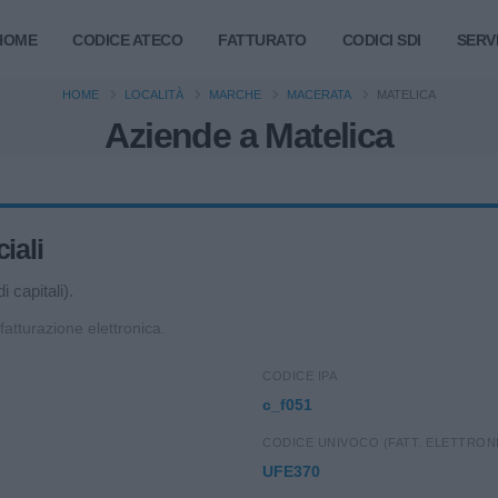
HOME
CODICE ATECO
FATTURATO
CODICI SDI
SERVI
HOME
LOCALITÀ
MARCHE
MACERATA
MATELICA
Aziende a Matelica
iali
 capitali).
 fatturazione elettronica.
CODICE IPA
c_f051
CODICE UNIVOCO (FATT. ELETTRON
UFE370