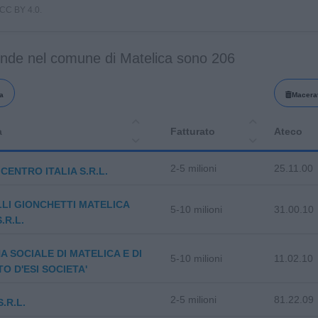
i CC BY 4.0.
ende nel comune di Matelica sono 206
a
Macera
a
Fatturato
Ateco
2-5 milioni
25.11.00
CENTRO ITALIA S.R.L.
LI GIONCHETTI MATELICA
5-10 milioni
31.00.10
S.R.L.
A SOCIALE DI MATELICA E DI
5-10 milioni
11.02.10
O D'ESI SOCIETA'
2-5 milioni
81.22.09
.R.L.