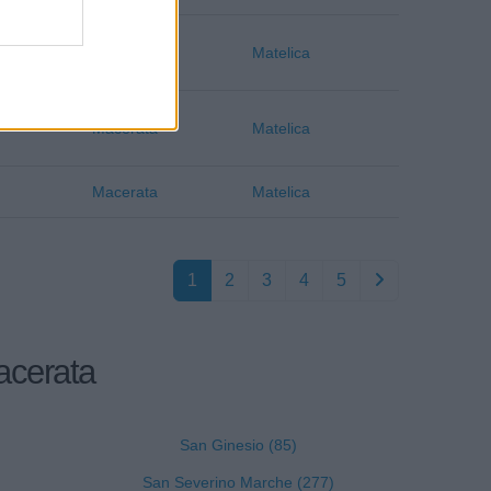
Macerata
Matelica
Macerata
Matelica
Macerata
Matelica
1
2
3
4
5
Macerata
San Ginesio (85)
San Severino Marche (277)