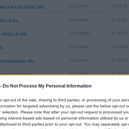
1-2 milioni
25.53.00
NICA MATELICESE SRL
2-5 milioni
25.11.00
INOX S.R.L.
5-10 milioni
41.00.00
 PERICLE SRL
0-1 milioni
25.53.00
RL
1-2 milioni
10.85.09
ISTORAZIONE SRL
2-5 milioni
01.47.00
INCUBAZIONI S.R.L.
 -
Do Not Process My Personal Information
5-10 milioni
46.64.99
 GROUP S.R.L.
to opt-out of the sale, sharing to third parties, or processing of your per
50-100 milioni
62.10.00
 INFORMATICA S.R.L.
formation for targeted advertising by us, please use the below opt-out s
r selection. Please note that after your opt-out request is processed y
TTURA DI MATELICA SRL IN
2-5 milioni
14.20.00
eing interest-based ads based on personal information utilized by us or
AZIONE
disclosed to third parties prior to your opt-out. You may separately opt-