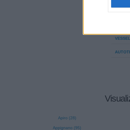
B.& G.
PENNAZZ
ANTON
VESSEL
AUTOTR
Visuali
Apiro (28)
Appignano (95)