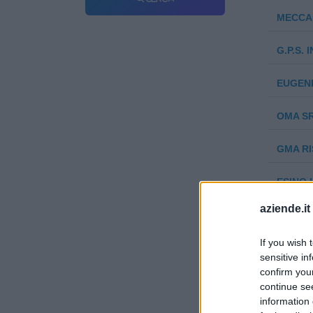
MECCA
G.P.S. 
EUGENI
OMA S
GMA R
ESINO 
aziende.it
MASTER
If you wish 
HALLEY
sensitive in
confirm you
MANIFA
continue se
LIQUID
information 