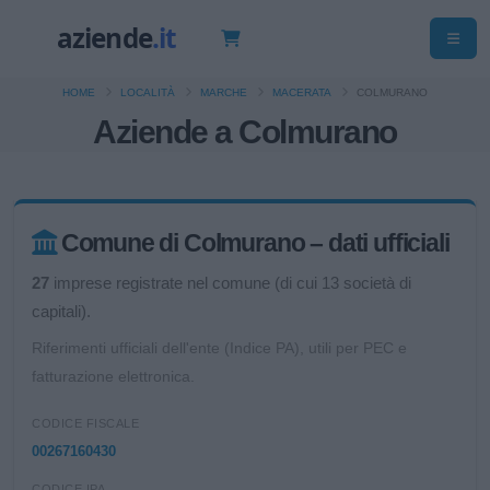
HOME
LOCALITÀ
MARCHE
MACERATA
COLMURANO
Aziende a Colmurano
Comune di Colmurano – dati ufficiali
27
imprese registrate nel comune (di cui 13 società di
capitali).
Riferimenti ufficiali dell'ente (Indice PA), utili per PEC e
fatturazione elettronica.
CODICE FISCALE
00267160430
CODICE IPA