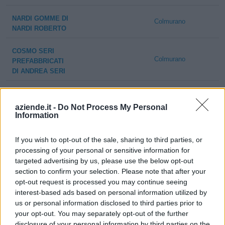
NARDI GOMME DI
Colmurano
NARDI ROBERTO
COSMO SERI
Colmurano
PREFABBRICATI
DI ANDREA SERI
AUTOSTAR DI
MARZIALI ENRICO
aziende.it -
Do Not Process My Personal
Colmurano
E GIOVANNI
Information
S.N.C.
If you wish to opt-out of the sale, sharing to third parties, or
2-5 milioni
Colmurano
WOOLTIME SRL
processing of your personal or sensitive information for
targeted advertising by us, please use the below opt-out
FOTOVOLTAICOEQUO
section to confirm your selection. Please note that after your
0-1 milioni
Colmurano
SRL
opt-out request is processed you may continue seeing
interest-based ads based on personal information utilized by
0-1 milioni
Colmurano
COSMO SERI SRL
us or personal information disclosed to third parties prior to
your opt-out. You may separately opt-out of the further
disclosure of your personal information by third parties on the
PORFIRI LUCE