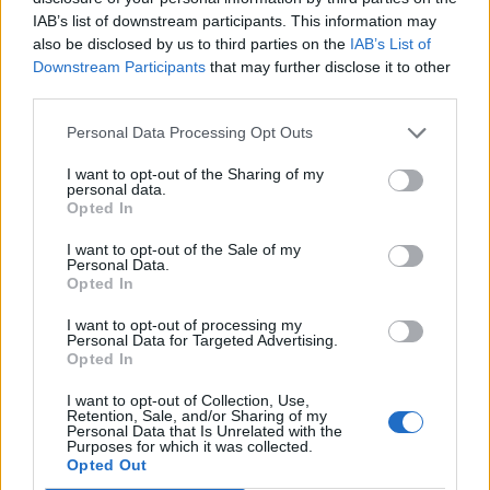
0-1 milioni
Colmurano
IAB’s list of downstream participants. This information may
SRL
UNIPERSONALE
also be disclosed by us to third parties on the
IAB’s List of
Downstream Participants
that may further disclose it to other
third parties.
SCM
0-1 milioni
Colmurano
MULTIMPIANTI
Personal Data Processing Opt Outs
SRL
I want to opt-out of the Sharing of my
PAZZAGLIA
personal data.
Colmurano
CLAUDIO
Opted In
I want to opt-out of the Sale of my
Personal Data.
Opted In
1
2
I want to opt-out of processing my
Personal Data for Targeted Advertising.
Opted In
Visualizza tutti i comuni della
I want to opt-out of Collection, Use,
Retention, Sale, and/or Sharing of my
provincia di Macerata
Personal Data that Is Unrelated with the
Purposes for which it was collected.
Opted Out