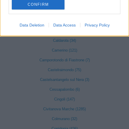
Apiro (28)
CONFIRM
Appignano (95)
Belforte del Chienti (42)
Data Deletion
Data Access
Privacy Policy
Bolognola (2)
Caldarola (34)
Camerino (121)
Camporotondo di Fiastrone (7)
Castelraimondo (75)
Castelsantangelo sul Nera (3)
Cessapalombo (6)
Cingoli (147)
Civitanova Marche (1285)
Colmurano (32)
Corridonia (436)