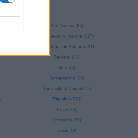
Macerata
San Ginesio (85)
San Severino Marche (277)
Sant'Angelo in Pontano (21)
Sarnano (69)
Sefro (8)
Serrapetrona (19)
Serravalle di Chienti (13)
)
Tolentino (513)
Treia (166)
Urbisaglia (50)
Ussita (9)