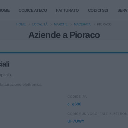
HOME
CODICE ATECO
FATTURATO
CODICI SDI
SERVI
HOME
LOCALITÀ
MARCHE
MACERATA
PIORACO
Aziende a Pioraco
iali
itali).
 fatturazione elettronica.
CODICE IPA
c_g690
CODICE UNIVOCO (FATT. ELETTRON
UF7UWY