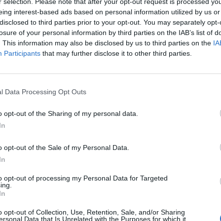
r selection. Please note that after your opt-out request is processed y
eing interest-based ads based on personal information utilized by us or
disclosed to third parties prior to your opt-out. You may separately opt-
47.26.00
I DANIA
losure of your personal information by third parties on the IAB’s list of
. This information may also be disclosed by us to third parties on the
IA
47.11.02
ELLI MICHELE
Participants
that may further disclose it to other third parties.
 SOCIETA' A RESPONSABILITA'
0-1 milioni
73.11.02
TA SEMPLIFICATA
l Data Processing Opt Outs
OUP SOCIETA' A
o opt-out of the Sharing of my personal data.
70.20.09
SABILITA' LIMITATA
In
FICATA
o opt-out of the Sale of my Personal Data.
47.12.00
S.R.L.
In
to opt-out of processing my Personal Data for Targeted
ing.
In
o opt-out of Collection, Use, Retention, Sale, and/or Sharing
ersonal Data that Is Unrelated with the Purposes for which it