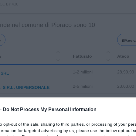
i CC BY 4.0.
ende nel comune di Pioraco sono 10
o
Macera
a
Fatturato
Ateco
1-2 milioni
28.99.99
 SRL
2-5 milioni
23.63.00
.C. S.R.L. UNIPERSONALE
5-10 milioni
28.29.99
CA. SRL
 -
Do Not Process My Personal Information
2-5 milioni
52.24.40
O SOCIETA' COOPERATIVA
to opt-out of the sale, sharing to third parties, or processing of your per
IMENTARI G & G DI KRMPOTIC
formation for targeted advertising by us, please use the below opt-out s
56.30.00