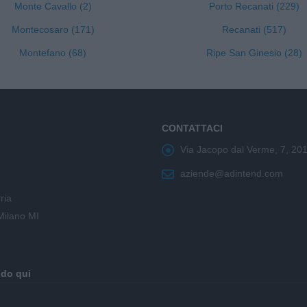
Monte Cavallo (2)
Porto Recanati (229)
Montecosaro (171)
Recanati (517)
Montefano (68)
Ripe San Ginesio (28)
CONTATTACI
Via Jacopo dal Verme, 7, 20
aziende@adintend.com
ria
Milano MI
ndo qui