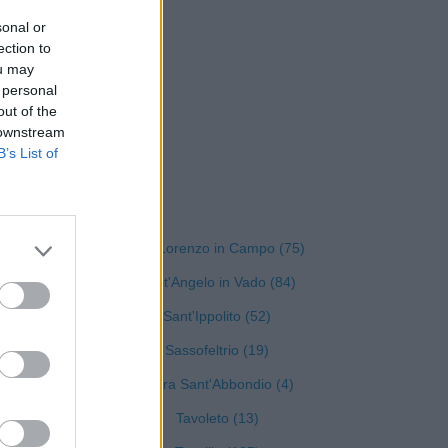
sonal or
ection to
ou may
 personal
out of the
 downstream
B’s List of
ro e Urbino
San Lorenzo in Campo (75)
Sant'Angelo in Vado (84)
0)
Sant'Ippolito (52)
Sassofeltrio (19)
Serra Sant'Abbondio (4)
Tavoleto (13)