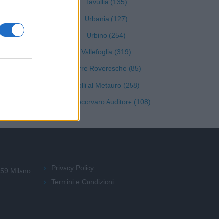
Tavullia (135)
Urbania (127)
Urbino (254)
Vallefoglia (319)
Terre Roveresche (85)
Colli al Metauro (258)
Sassocorvaro Auditore (108)
Privacy Policy
159 Milano
Termini e Condizioni