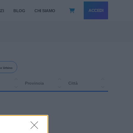
ACCEDI
ZI
BLOG
CHI SIAMO
e Urbino
Provincia
Città