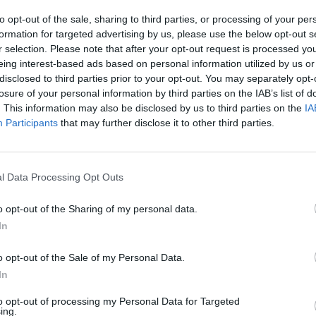
to opt-out of the sale, sharing to third parties, or processing of your per
formation for targeted advertising by us, please use the below opt-out s
r selection. Please note that after your opt-out request is processed y
eing interest-based ads based on personal information utilized by us or
disclosed to third parties prior to your opt-out. You may separately opt-
losure of your personal information by third parties on the IAB’s list of
. This information may also be disclosed by us to third parties on the
IA
 tutti i comuni della provincia di Pesa
Participants
that may further disclose it to other third parties.
Frontone (12)
Montecopiolo (16)
l Data Processing Opt Outs
Gabicce Mare (145)
Montefelcino (26)
o opt-out of the Sharing of my personal data.
Gradara (73)
Monte Grimano Terme (1
In
Isola del Piano (8)
Montelabbate (178)
o opt-out of the Sale of my Personal Data.
Lunano (58)
Monte Porzio (76)
In
Macerata Feltria (41)
Peglio (5)
to opt-out of processing my Personal Data for Targeted
ing.