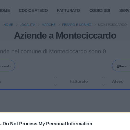
HOME
CODICE ATECO
FATTURATO
CODICI SDI
SERVI
HOME
LOCALITÀ
MARCHE
PESARO E URBINO
MONTECICCARDO
Aziende a Monteciccardo
ende nel comune di Monteciccardo sono 0
iccardo
Pesaro 
a
Fatturato
Ateco
 -
Do Not Process My Personal Information