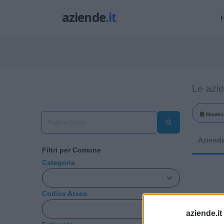
Le azi
Montec
Aziend
Filtri per Comune
Categoria
Codice Ateco
aziende.it