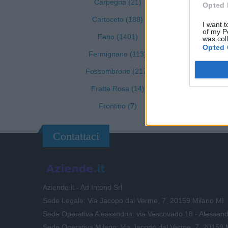
Carpegna (21)
M
Opted 
Cartoceto (188)
I want t
of my P
Fano (1401)
was col
Opted 
Fermignano (113)
Fossombrone (217)
Fratte Rosa (14)
Frontino (7)
Contattaci
Aziende.it - Ad Intend Srl
Sede Legale: Via Jacopo dal Verme, 7, 20159 Milano MI
Sede Operativa Alessandria: via Vescovado 18 - Alessand
Sede Operativa Milano: Via Jacopo dal Verme, 7, 20159 