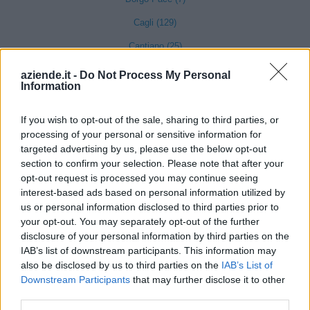
Cagli (129)
Cantiano (25)
Carpegna (21)
aziende.it -
Do Not Process My Personal
Information
Cartoceto (188)
Fano (1401)
If you wish to opt-out of the sale, sharing to third parties, or
processing of your personal or sensitive information for
Fermignano (113)
targeted advertising by us, please use the below opt-out
section to confirm your selection. Please note that after your
Fossombrone (217)
opt-out request is processed you may continue seeing
Fratte Rosa (14)
interest-based ads based on personal information utilized by
us or personal information disclosed to third parties prior to
Frontino (7)
your opt-out. You may separately opt-out of the further
disclosure of your personal information by third parties on the
IAB’s list of downstream participants. This information may
Frontone (12)
also be disclosed by us to third parties on the
IAB’s List of
Gabicce Mare (145)
Downstream Participants
that may further disclose it to other
third parties.
Gradara (73)