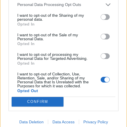
Personal Data Processing Opt Outs
Isola del Piano (8)
Lunano (58)
I want to opt-out of the Sharing of my
personal data.
Opted In
Macerata Feltria (41)
Mercatello sul Metauro (29)
I want to opt-out of the Sale of my
Personal Data.
Mercatino Conca (14)
Opted In
Mombaroccio (45)
I want to opt-out of processing my
Personal Data for Targeted Advertising.
Mondavio (50)
Opted In
Mondolfo (233)
I want to opt-out of Collection, Use,
Retention, Sale, and/or Sharing of my
Personal Data that Is Unrelated with the
Montecalvo in Foglia (65)
Purposes for which it was collected.
Opted Out
Monte Cerignone (9)
CONFIRM
Montecopiolo (16)
Montefelcino (26)
Data Deletion
Data Access
Privacy Policy