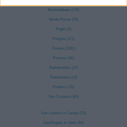
Monte Grimano Terme (10)
Montelabbate (178)
Monte Porzio (76)
Peglio (5)
Pergola (121)
Pesaro (2181)
Petriano (46)
Piandimeleto (37)
Pietrarubbia (12)
Piobbico (31)
San Costanzo (60)
San Lorenzo in Campo (75)
Sant'Angelo in Vado (84)