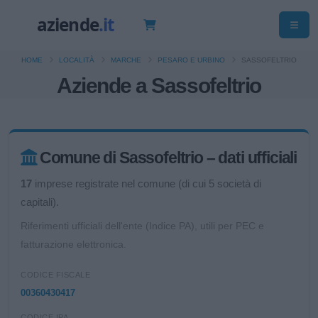
HOME
LOCALITÀ
MARCHE
PESARO E URBINO
SASSOFELTRIO
Aziende a Sassofeltrio
Comune di Sassofeltrio – dati ufficiali
17
imprese registrate nel comune (di cui 5 società di
capitali).
Riferimenti ufficiali dell'ente (Indice PA), utili per PEC e
fatturazione elettronica.
CODICE FISCALE
00360430417
CODICE IPA