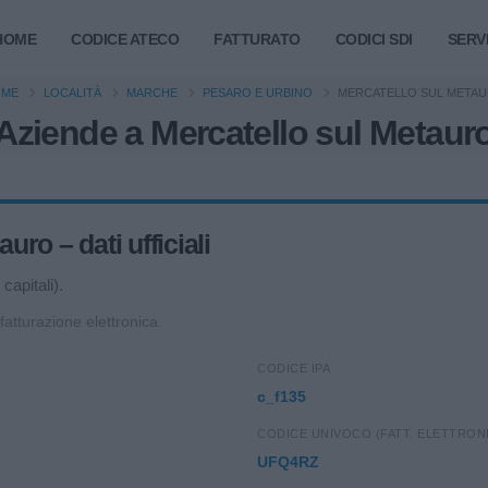
HOME
CODICE ATECO
FATTURATO
CODICI SDI
SERVI
OME
LOCALITÀ
MARCHE
PESARO E URBINO
MERCATELLO SUL META
Aziende a Mercatello sul Metaur
ro – dati ufficiali
capitali).
 fatturazione elettronica.
CODICE IPA
c_f135
CODICE UNIVOCO (FATT. ELETTRON
UFQ4RZ