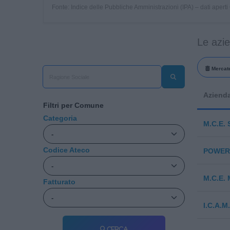
Fonte: Indice delle Pubbliche Amministrazioni (IPA) – dati apert
Le azi
Mercate
Aziend
Filtri per Comune
Categoria
M.C.E.
Codice Ateco
POWER 
M.C.E.
Fatturato
I.C.A.M
Cerca