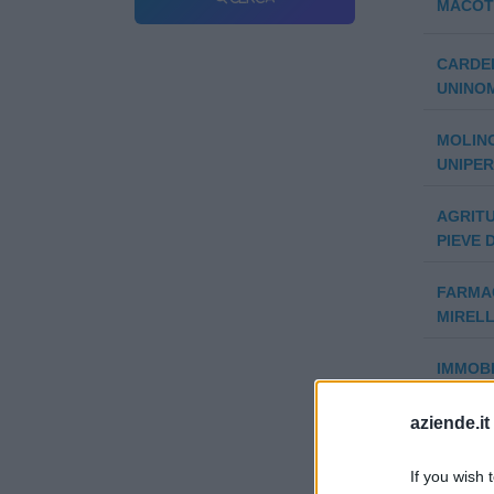
MACOTE
CARDEL
UNINO
MOLINO
UNIPE
AGRIT
PIEVE 
FARMAC
MIRELL
IMMOBI
LINDA &
aziende.it
PIEVE 
S.A.S.
If you wish 