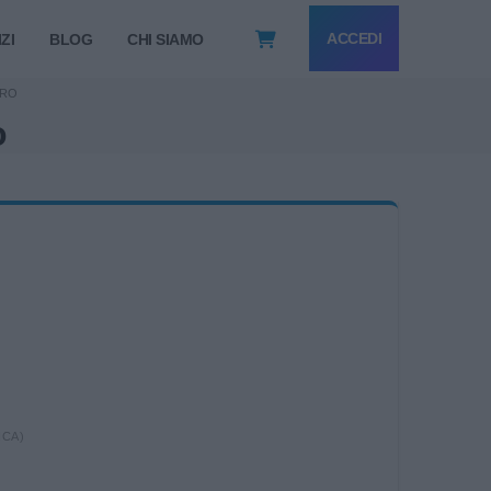
ACCEDI
ZI
BLOG
CHI SIAMO
URO
o
ICA)