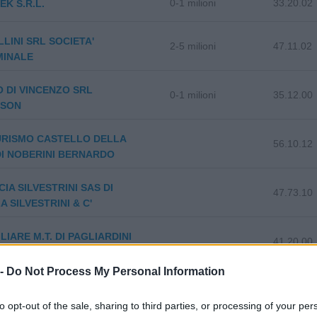
0-1 milioni
33.20.02
K S.R.L.
LINI SRL SOCIETA'
2-5 milioni
47.11.02
MINALE
 DI VINCENZO SRL
0-1 milioni
35.12.00
RSON
URISMO CASTELLO DELLA
56.10.12
DI NOBERINI BERNARDO
IA SILVESTRINI SAS DI
47.73.10
A SILVESTRINI & C'
LIARE M.T. DI PAGLIARDINI
41.20.00
 C. S.A.S.
 -
Do Not Process My Personal Information
D' ICO DI SEDANI UBALDO & C.
49.41.00
to opt-out of the sale, sharing to third parties, or processing of your per