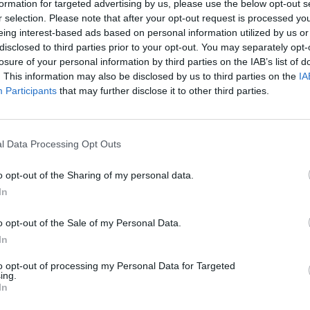
formation for targeted advertising by us, please use the below opt-out s
01.11.00
A MASSIMO
r selection. Please note that after your opt-out request is processed y
eing interest-based ads based on personal information utilized by us or
disclosed to third parties prior to your opt-out. You may separately opt-
LONI SNC DI CAPPELLONI
45.20.10
losure of your personal information by third parties on the IAB’s list of
O & C.
. This information may also be disclosed by us to third parties on the
IA
Participants
that may further disclose it to other third parties.
45.20.10
CC. AGOSTINI DI A.D. & C.SNC
ELECTRONICS DI ALBERTO
32.20.00
l Data Processing Opt Outs
GELI
o opt-out of the Sharing of my personal data.
46.13.03
NI ALESSANDRO
In
LERIA BERLUTI DI ANTONIUCCI
o opt-out of the Sale of my Personal Data.
32.12.20
A
In
to opt-out of processing my Personal Data for Targeted
2-5 milioni
26.11.00
 SERVICE S.R.L.
ing.
In
IA E STAMPERIA