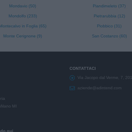
Mondavio (50)
Piandimeleto (37)
Mondolfo (233)
Pietrarubbia (12)
Montecalvo in Foglia (65)
Piobbico (31)
Monte Cerignone (9)
San Costanzo (60)
CONTATTACI
Via Jacopo dal Verme, 7, 20
aziende@adintend.com
ria
Milano MI
ndo qui