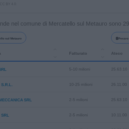
i CC BY 4.0.
ende nel comune di Mercatello sul Metauro sono 2
llo sul Metauro
Pesaro 
a
Fatturato
Ateco
5-10 milioni
25.63.10
 SRL
10-25 milioni
26.11.00
S.R.L.
2-5 milioni
25.63.10
 MECCANICA SRL
2-5 milioni
10.11.00
. SRL