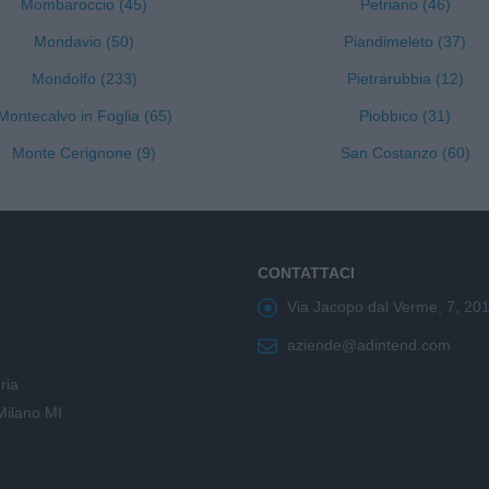
Mombaroccio (45)
Petriano (46)
Mondavio (50)
Piandimeleto (37)
Mondolfo (233)
Pietrarubbia (12)
Montecalvo in Foglia (65)
Piobbico (31)
Monte Cerignone (9)
San Costanzo (60)
CONTATTACI
Via Jacopo dal Verme, 7, 20
aziende@adintend.com
ria
Milano MI