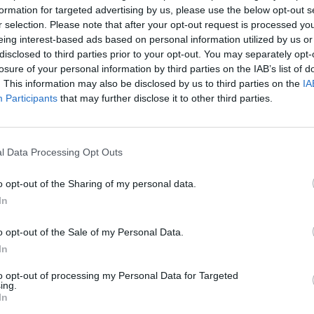
formation for targeted advertising by us, please use the below opt-out s
10-25 milioni
22.21.00
A
r selection. Please note that after your opt-out request is processed y
eing interest-based ads based on personal information utilized by us or
2-5 milioni
22.12.00
ELT S.R.L.
disclosed to third parties prior to your opt-out. You may separately opt-
losure of your personal information by third parties on the IAB’s list of
1-2 milioni
43.12.00
. This information may also be disclosed by us to third parties on the
IA
R.L.
Participants
that may further disclose it to other third parties.
ELTRO TARTUFI DI BIAGINI
46.31.10
& C. S.N.C.
l Data Processing Opt Outs
47.52.30
LI ENRICHETTA
o opt-out of the Sharing of my personal data.
15.00.00
NI MARTA
In
0-1 milioni
46.64.99
o opt-out of the Sale of my Personal Data.
 SPECIAL PARTS S.R.L.
In
ICIO FOGLIENSE S.R.L. - IN
68.20.00
to opt-out of processing my Personal Data for Targeted
AZIONE
ing.
In