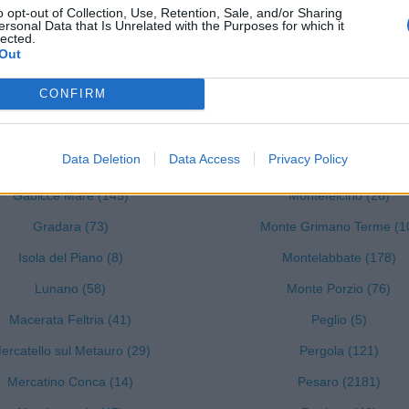
o opt-out of Collection, Use, Retention, Sale, and/or Sharing
ersonal Data that Is Unrelated with the Purposes for which it
lected.
Out
CONFIRM
 tutti i comuni della provincia di Pesa
Data Deletion
Data Access
Privacy Policy
Frontone (12)
Montecopiolo (16)
Gabicce Mare (145)
Montefelcino (26)
Gradara (73)
Monte Grimano Terme (1
Isola del Piano (8)
Montelabbate (178)
Lunano (58)
Monte Porzio (76)
Macerata Feltria (41)
Peglio (5)
ercatello sul Metauro (29)
Pergola (121)
Mercatino Conca (14)
Pesaro (2181)