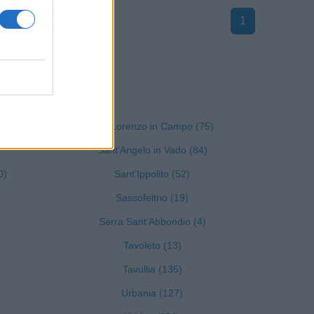
1
ro e Urbino
San Lorenzo in Campo (75)
Sant'Angelo in Vado (84)
0)
Sant'Ippolito (52)
Sassofeltrio (19)
Serra Sant'Abbondio (4)
Tavoleto (13)
Tavullia (135)
Urbania (127)