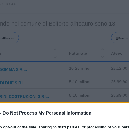
i CC BY 4.0.
nde nel comune di Belforte all'Isauro sono 13
 all'Isauro
Pesaro 
a
Fatturato
Ateco
10-25 milioni
22.12.00
OMMA S.R.L.
5-10 milioni
25.99.90
I DUE S.R.L.
5-10 milioni
23.99.00
INI COSTRUZIONI S.R.L.
10-25 milioni
22.24.00
ST S.R.L. UNIPERSONALE
 -
Do Not Process My Personal Information
5-10 milioni
22.12.00
ETECH S.R.L.
to opt-out of the sale, sharing to third parties, or processing of your per