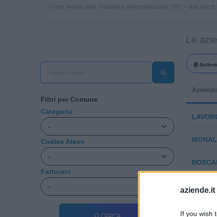
Fonte: Indice delle Pubbliche Amministrazioni (IPA) – dati apert
Le azie
Belforte
Aziend
Filtri per Comune
Categoria
LAVORG
MONALD
Codice Ateco
BOSCAR
Fatturato
MACPLA
aziende.it
POLYUR
If you wish 
Cerca