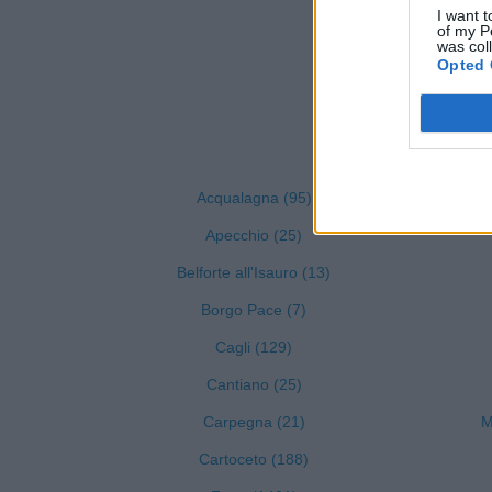
I want t
of my P
was col
Opted 
Visualizza
Acqualagna (95)
Apecchio (25)
Belforte all'Isauro (13)
Borgo Pace (7)
Cagli (129)
Cantiano (25)
Carpegna (21)
M
Cartoceto (188)