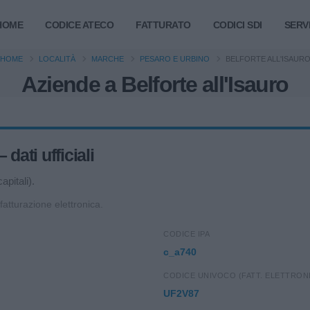
HOME
CODICE ATECO
FATTURATO
CODICI SDI
SERVI
HOME
LOCALITÀ
MARCHE
PESARO E URBINO
BELFORTE ALL'ISAUR
Aziende a Belforte all'Isauro
dati ufficiali
apitali).
 fatturazione elettronica.
CODICE IPA
c_a740
CODICE UNIVOCO (FATT. ELETTRON
UF2V87