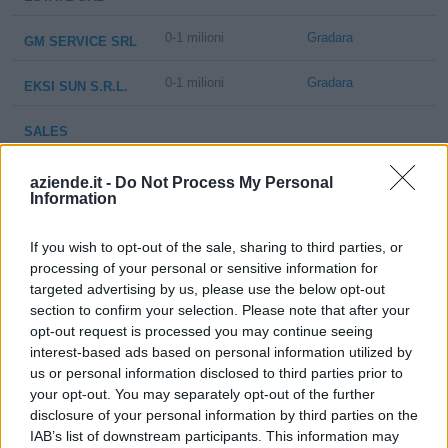
0-1 milioni
Gradara
GM SERVICE SRL
0-1 milioni
Gradara
EKSI SUN S.R.L.
SALES
PROSPEKT
0-1 milioni
Gradara
SOCIETA' A
aziende.it -
Do Not Process My Personal
RESPONSABILITA'
Information
LIMITATA
If you wish to opt-out of the sale, sharing to third parties, or
SARTORIA ARTE
processing of your personal or sensitive information for
& STILE SOCIETA'
0-1 milioni
Gradara
targeted advertising by us, please use the below opt-out
COOPERATIVA A
section to confirm your selection. Please note that after your
R.L.
opt-out request is processed you may continue seeing
interest-based ads based on personal information utilized by
NAUTICA ONDA
us or personal information disclosed to third parties prior to
Gradara
SU ONDA DI
your opt-out. You may separately opt-out of the further
VANNONI RAOUL
disclosure of your personal information by third parties on the
IAB’s list of downstream participants. This information may
CARROZZERIA