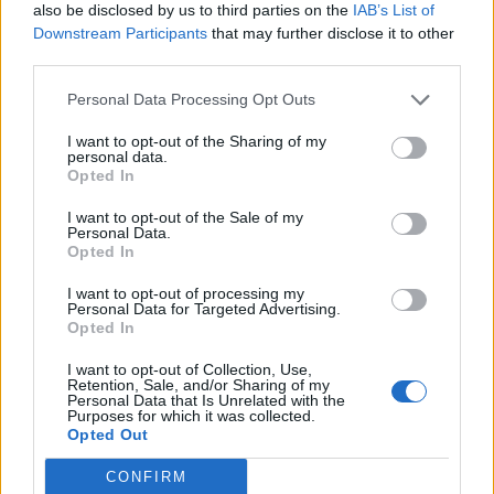
also be disclosed by us to third parties on the
IAB’s List of
KAPPA S.N.C. DI
Gradara
Downstream Participants
that may further disclose it to other
GRANDICELLI
third parties.
FABIO, GERBONI
Personal Data Processing Opt Outs
FARMACIA TICCHI
SNC DI MARINA E
I want to opt-out of the Sharing of my
Gradara
personal data.
GIAMPIERO
Opted In
TICCHI'
I want to opt-out of the Sale of my
SANDEMAR DI
Personal Data.
Gradara
Opted In
FOSCHI MARIA
I want to opt-out of processing my
Personal Data for Targeted Advertising.
Opted In
1
2
3
I want to opt-out of Collection, Use,
Retention, Sale, and/or Sharing of my
Personal Data that Is Unrelated with the
Purposes for which it was collected.
Visualizza tutti i comuni della
Opted Out
provincia di Pesaro e Urbino
CONFIRM