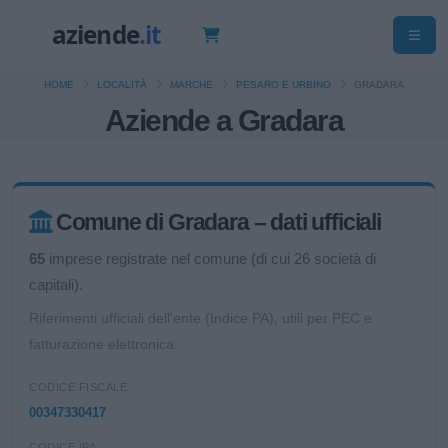
HOME
LOCALITÀ
MARCHE
PESARO E URBINO
GRADARA
Aziende a Gradara
Comune di Gradara – dati ufficiali
65
imprese registrate nel comune (di cui 26 società di
capitali).
Riferimenti ufficiali dell'ente (Indice PA), utili per PEC e
fatturazione elettronica.
CODICE FISCALE
00347330417
CODICE IPA