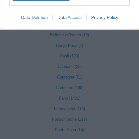
Acqualagna (95)
Data Deletion
Data Access
Privacy Policy
Apecchio (25)
Belforte all'Isauro (13)
Borgo Pace (7)
Cagli (129)
Cantiano (25)
Carpegna (21)
Cartoceto (188)
Fano (1401)
Fermignano (113)
Fossombrone (217)
Fratte Rosa (14)