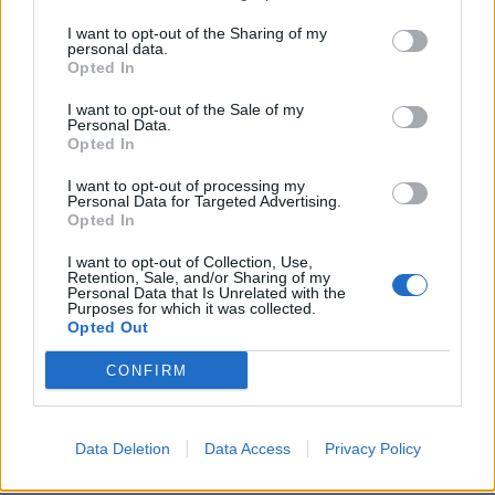
Sassocorvaro
EUROPROFESSIONAL
0-1 milioni
I want to opt-out of the Sharing of my
Auditore
S.R.L.
personal data.
Opted In
I want to opt-out of the Sale of my
1
2
3
4
5
Personal Data.
Opted In
I want to opt-out of processing my
Personal Data for Targeted Advertising.
Visualizza tutti i comuni della
Opted In
provincia di Pesaro e Urbino
I want to opt-out of Collection, Use,
Retention, Sale, and/or Sharing of my
Personal Data that Is Unrelated with the
Purposes for which it was collected.
Opted Out
Acqualagna (95)
Apecchio (25)
CONFIRM
Belforte all'Isauro (13)
Borgo Pace (7)
Data Deletion
Data Access
Privacy Policy
Cagli (129)