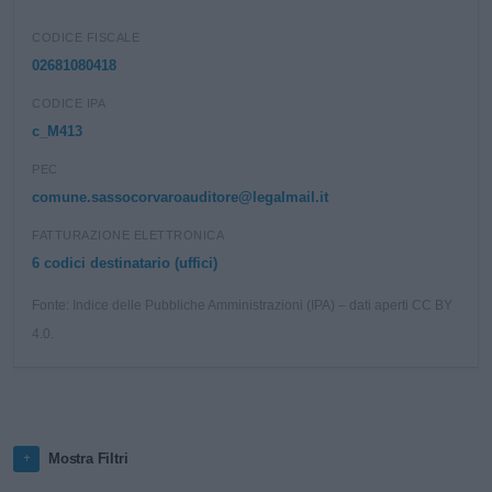
CODICE FISCALE
02681080418
CODICE IPA
c_M413
PEC
comune.sassocorvaroauditore@legalmail.it
FATTURAZIONE ELETTRONICA
6 codici destinatario (uffici)
Fonte: Indice delle Pubbliche Amministrazioni (IPA) – dati aperti CC BY
4.0.
Mostra Filtri