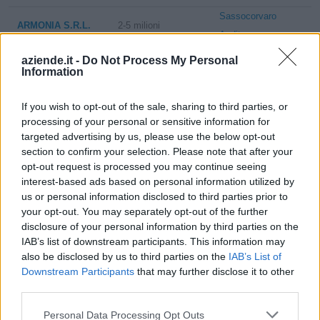
Sassocorvaro
ARMONIA S.R.L.
2-5 milioni
Auditore
Sassocorvaro
aziende.it -
Do Not Process My Personal
SI.EM. ANTINE
2-5 milioni
Information
Auditore
SRL
If you wish to opt-out of the sale, sharing to third parties, or
CERERE
Sassocorvaro
processing of your personal or sensitive information for
SOCIETA'
2-5 milioni
targeted advertising by us, please use the below opt-out
Auditore
CONSORTILE A
section to confirm your selection. Please note that after your
R.L.
opt-out request is processed you may continue seeing
Sassocorvaro
interest-based ads based on personal information utilized by
SALTARELLI &
1-2 milioni
us or personal information disclosed to third parties prior to
Auditore
MIGIANI S.R.L.
your opt-out. You may separately opt-out of the further
disclosure of your personal information by third parties on the
I.P.D. ITAL POLE
Sassocorvaro
IAB’s list of downstream participants. This information may
2-5 milioni
DISTRIBUTION
Auditore
also be disclosed by us to third parties on the
IAB’s List of
S.R.L.
Downstream Participants
that may further disclose it to other
Sassocorvaro
third parties.
ANODICA S.R.L.
0-1 milioni
Auditore
Personal Data Processing Opt Outs